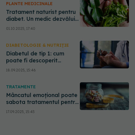
PLANTE MEDICINALE
Tratament naturist pentru
diabet. Un medic dezvăluie
rețeta care scade glicemia
01.10.2025, 17:40
DIABETOLOGIE & NUTRIȚIE
Diabetul de tip 1: cum
poate fi descoperit
devreme și prevenit.
18.09.2025, 15:46
Medicii arată care e vârsta
la care trebuie făcut testul
TRATAMENTE
Mâncatul emoțional poate
sabota tratamentul pentru
diabet. Ce trebuie să știi
17.09.2025, 15:45