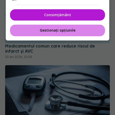
Consimțământ
Medicamentul comun care reduce riscul de
infarct și AVC
Gestionați opțiunile
30 ian 2026, 10:08
Tratamentul care protejează inima diabeticilor
30 mar 2026, 09:58