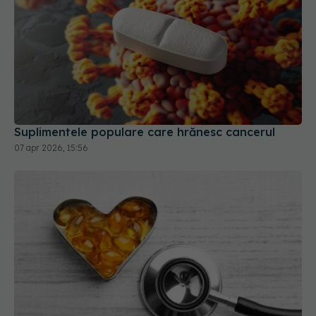
Suplimentele populare care hrănesc cancerul
07 apr 2026, 15:56
FDA a aprobat prima pastilă care reduce
colesterolul rău cu aproape 60%. Ce se întâmplă
cu statinele