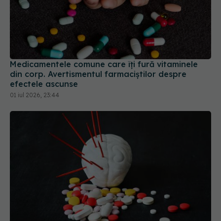
Medicamentele comune care îți fură vitaminele
din corp. Avertismentul farmaciștilor despre
efectele ascunse
01 iul 2026, 23:44
Pastila care reduce riscul de accident vascular
cerebral fără să provoace sângerări
22 apr 2026, 10:48