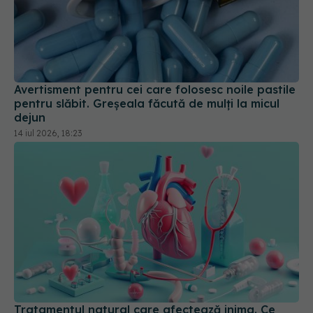
Avertisment pentru cei care folosesc noile pastile
pentru slăbit. Greșeala făcută de mulți la micul
dejun
14 iul 2026, 18:23
Tratamentul natural care afectează inima. Ce
impact are melatonina asupra insuficienței
cardiace
23 apr 2026, 12:30