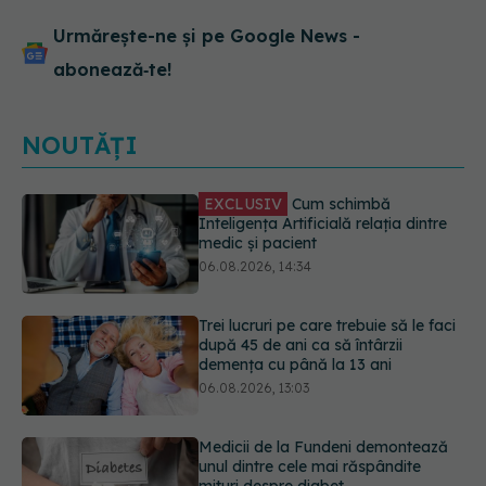
Urmărește-ne și pe Google News -
abonează‑te!
NOUTĂȚI
Trei lucruri pe care trebuie să le faci
după 45 de ani ca să întârzii
demența cu până la 13 ani
06.08.2026, 13:03
Medicii de la Fundeni demontează
unul dintre cele mai răspândite
mituri despre diabet
06.08.2026, 11:52
EXCLUSIV
Tratamentul modern al
cancerelor ginecologice. Dr. Sorin