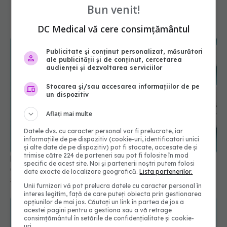
Bun venit!
DC Medical vă cere consimțământul
Publicitate și conținut personalizat, măsurători
ale publicității și de conținut, cercetarea
audienței și dezvoltarea serviciilor
Stocarea și/sau accesarea informațiilor de pe
un dispozitiv
Aflați mai multe
De ce aspirina nu funcționează în toate tipurile
de AVC
Datele dvs. cu caracter personal vor fi prelucrate, iar
30 mai 2026, 12:13
informațiile de pe dispozitiv (cookie-uri, identificatori unici
și alte date de pe dispozitiv) pot fi stocate, accesate de și
trimise către 224 de parteneri sau pot fi folosite în mod
specific de acest site. Noi și partenerii noștri putem folosi
date exacte de localizare geografică.
Lista partenerilor.
Unii furnizori vă pot prelucra datele cu caracter personal în
interes legitim, față de care puteți obiecta prin gestionarea
opțiunilor de mai jos. Căutați un link în partea de jos a
acestei pagini pentru a gestiona sau a vă retrage
consimțământul în setările de confidențialitate și cookie-
uri.