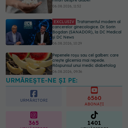
Bogdan (SANADOR), la DC Medical
și DC News
06.08.2026, 10:29
Pepenele roșu sau cel galben: care
crește glicemia mai repede.
Răspunsul unui medic diabetolog
06.08.2026, 09:36
URMĂREȘTE-NE ȘI PE:
EXCLUSIV
Cum schimbă
Inteligența Artificială relația dintre
medic și pacient
6560
06.08.2026, 14:34
URMĂRITORI
ABONAȚI
365
1401
URMĂRITORI
URMĂRITORI
ARTICOLE SIMILARE