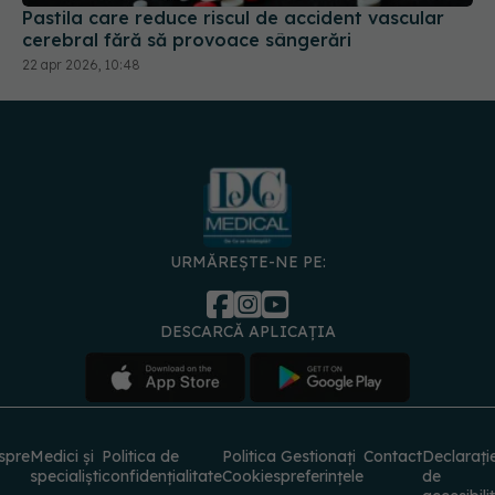
URMĂREȘTE-NE PE:
DESCARCĂ APLICAȚIA
spre
Medici și
Politica de
Politica
Gestionați
Contact
Declarați
specialiști
confidențialitate
Cookies
preferințele
de
accesibili
© 2026 PRESS MEDIA ELECTRONIC S.R.L. Toate drepturile rezervate