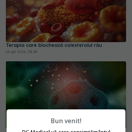
Terapia care blochează colesterolul rău
16 apr 2026, 08:38
Bun venit!
Tratamentul care elimină tumorile și blochează