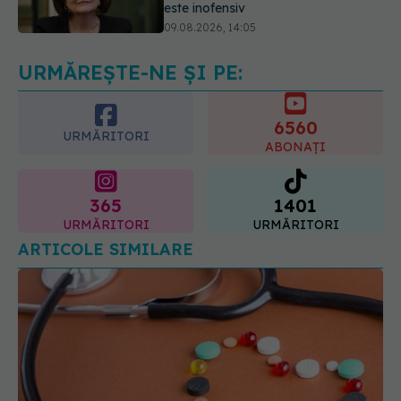
Greșeala periculoasă făcută de
bolnavii de rinichi în timpul caniculei
09.08.2026, 16:00
URMĂREȘTE-NE ȘI PE:
6560
URMĂRITORI
ABONAȚI
365
1401
URMĂRITORI
URMĂRITORI
ARTICOLE SIMILARE