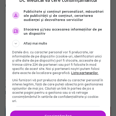
DC Medical vă cere consimțământul
rezistența la medicamente
16 mar 2026, 12:18
Publicitate și conținut personalizat, măsurători
ale publicității și de conținut, cercetarea
audienței și dezvoltarea serviciilor
Stocarea și/sau accesarea informațiilor de pe
un dispozitiv
Aflați mai multe
Datele dvs. cu caracter personal vor fi prelucrate, iar
informațiile de pe dispozitiv (cookie-uri, identificatori unici
și alte date de pe dispozitiv) pot fi stocate, accesate de și
trimise către 224 de parteneri sau pot fi folosite în mod
specific de acest site. Noi și partenerii noștri putem folosi
date exacte de localizare geografică.
Lista partenerilor.
Unii furnizori vă pot prelucra datele cu caracter personal în
Trei medicamente noi promit să reducă drastic
interes legitim, față de care puteți obiecta prin gestionarea
colesterolul. Așteaptă doar unda verde din
opțiunilor de mai jos. Căutați un link în partea de jos a
partea UE
acestei pagini pentru a gestiona sau a vă retrage
consimțământul în setările de confidențialitate și cookie-
27 iul 2026, 21:15
uri.