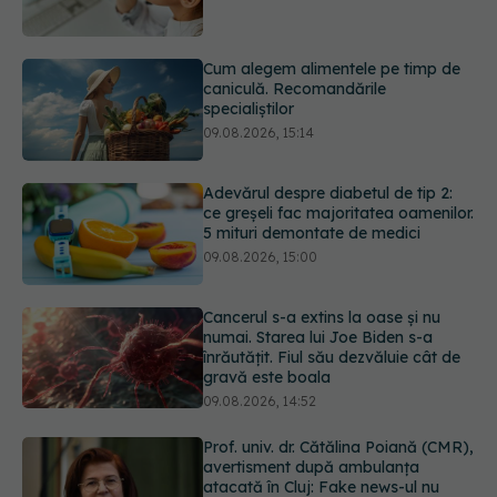
caniculă. Recomandările
specialiștilor
09.08.2026, 15:14
Adevărul despre diabetul de tip 2:
ce greșeli fac majoritatea oamenilor.
5 mituri demontate de medici
09.08.2026, 15:00
Cancerul s-a extins la oase și nu
numai. Starea lui Joe Biden s-a
înrăutățit. Fiul său dezvăluie cât de
gravă este boala
09.08.2026, 14:52
Prof. univ. dr. Cătălina Poiană (CMR),
avertisment după ambulanța
atacată în Cluj: Fake news-ul nu
este inofensiv
09.08.2026, 14:05