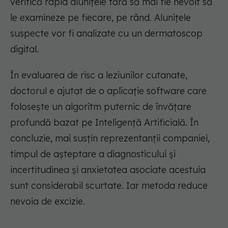
verifică rapid alunițele fără să mai fie nevoit să
le examineze pe fiecare, pe rând. Alunițele
suspecte vor fi analizate cu un dermatoscop
digital.
În evaluarea de risc a leziunilor cutanate,
doctorul e ajutat de o aplicaţie software care
foloseşte un algoritm puternic de învățare
profundă bazat pe Inteligență Artificială. În
concluzie, mai susțin reprezentanții companiei,
timpul de aşteptare a diagnosticului şi
incertitudinea şi anxietatea asociate acestuia
sunt considerabil scurtate. Iar metoda reduce
nevoia de excizie.