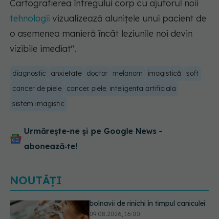
Cartografierea întregului corp cu ajutorul noii
tehnologii
vizualizează aluniţele unui pacient de
o asemenea manieră încât leziunile noi devin
vizibile imediat".
diagnostic
anxietate
doctor
melanom
imagistică
soft
cancer de piele
cancer. piele. inteligenta artificiala
sistem imagistic
Urmărește-ne și pe Google News -
abonează‑te!
NOUTĂȚI
Cum alegem alimentele pe timp de