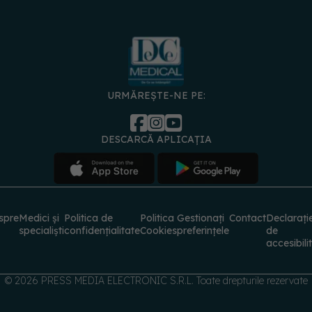
URMĂREȘTE-NE PE:
DESCARCĂ APLICAȚIA
spre
Medici și
Politica de
Politica
Gestionați
Contact
Declarați
specialiști
confidențialitate
Cookies
preferințele
de
accesibili
© 2026 PRESS MEDIA ELECTRONIC S.R.L. Toate drepturile rezervate