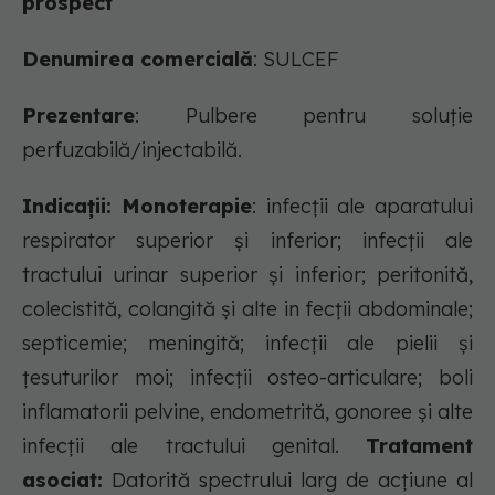
prospect
Denumirea comercială
: SULCEF
Prezentare
: Pulbere pentru soluție
perfuzabilă/injectabilă.
Indicații:
Monoterapie
: infecţii ale aparatului
respirator superior şi inferior; infecţii ale
tractului urinar superior şi inferior; peritonită,
colecistită, colangită şi alte in fecţii abdominale;
septicemie; meningită; infecţii ale pielii şi
ţesuturilor moi; infecţii osteo-articulare; boli
inflamatorii pelvine, endometrită, gonoree şi alte
infecţii ale tractului genital.
Tratament
asociat:
Datorită spectrului larg de acţiune al