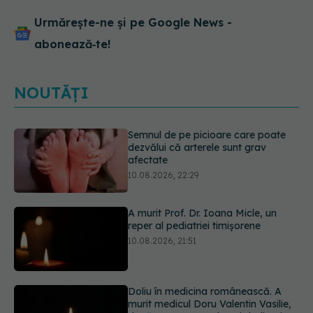
Urmărește-ne și pe Google News -
abonează‑te!
NOUTĂȚI
A murit Prof. Dr. Ioana Micle, un
reper al pediatriei timișorene
10.08.2026, 21:51
Doliu în medicina românească. A
murit medicul Doru Valentin Vasilie,
după aproape 40 de ani dedicați
copiilor
10.08.2026, 21:30
Cafeaua rece pe care o poți face