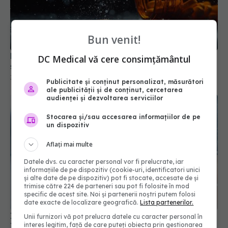
Medicamentul ieftin care crește riscul de infarct
și AVC. Ce trebuie să știi despre ibuprofen
31 mai 2026, 11:10
Bun venit!
DC Medical vă cere consimțământul
Publicitate și conținut personalizat, măsurători
ale publicității și de conținut, cercetarea
audienței și dezvoltarea serviciilor
Stocarea și/sau accesarea informațiilor de pe
un dispozitiv
Aflați mai multe
Datele dvs. cu caracter personal vor fi prelucrate, iar
informațiile de pe dispozitiv (cookie-uri, identificatori unici
Injecțiile cu insulină ar putea deveni istorie.
și alte date de pe dispozitiv) pot fi stocate, accesate de și
Tratamentul care învață corpul să-și apere
trimise către 224 de parteneri sau pot fi folosite în mod
pancreasul
specific de acest site. Noi și partenerii noștri putem folosi
date exacte de localizare geografică.
Lista partenerilor.
08 iul 2026, 15:44
Unii furnizori vă pot prelucra datele cu caracter personal în
interes legitim, față de care puteți obiecta prin gestionarea