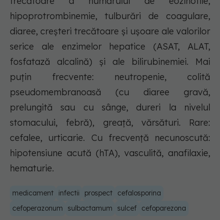
trecătoare a numărului de eozinofile,
hipoprotrombinemie, tulburări de coagulare,
diaree, creşteri trecătoare şi uşoare ale valorilor
serice ale enzimelor hepatice (ASAT, ALAT,
fosfatază alcalină) şi ale bilirubinemiei. Mai
puţin frecvente: neutropenie, colită
pseudomembranoasă (cu diaree gravă,
prelungită sau cu sânge, dureri la nivelul
stomacului, febră), greaţă, vărsături. Rare:
cefalee, urticarie. Cu frecvenţă necunoscută:
hipotensiune acută (hTA), vasculită, anafilaxie,
hematurie.
medicament
infectii
prospect
cefalosporina
cefoperazonum
sulbactamum
sulcef
cefoparezona