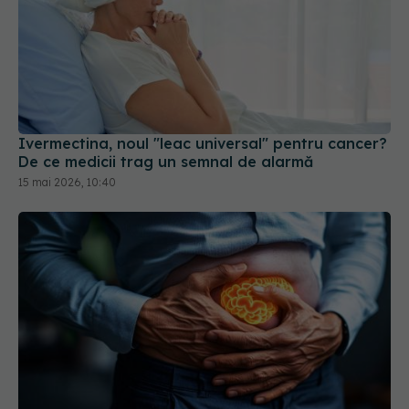
Ivermectina, noul "leac universal" pentru cancer?
De ce medicii trag un semnal de alarmă
15 mai 2026, 10:40
Durvalumab, terapia aprobată de EMA pentru
cancerul gastric
04 feb 2026, 11:53