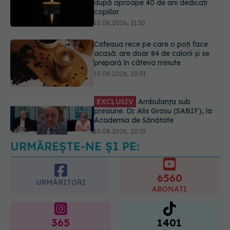
acasă: are doar 84 de calorii și se
prepară în câteva minute
10.08.2026, 20:51
EXCLUSIV
Ambulanța sub
presiune. Dr. Alis Grasu (SABIF), la
Academia de Sănătate
10.08.2026, 20:19
URMĂREȘTE-NE ȘI PE:
Semnul de pe picioare care poate
dezvălui că arterele sunt grav
afectate
6560
10.08.2026, 22:29
URMĂRITORI
ABONAȚI
365
1401
URMĂRITORI
URMĂRITORI
ARTICOLE SIMILARE