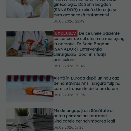
cu cancer de col uterin nu mai ajung
la operație. Dr. Sorin Bogdan
(SANADOR): Intervenția
chirurgicală, doar în situații
particulare
06.08.2026, 20:45
Alertă în Europa după un nou caz
de hantavirus Anzi, singura tulpină
care se transmite de la om la om
06.08.2026, 20:06
Mii de angajați din Sănătate ar
putea primi salarii mai mari.
Sindicatele cer schimbarea legii
06.08.2026, 19:26
EXCLUSIV
Cancerele ginecologice
care pot fi tratate fără operație. Dr.
Sorin Bogdan (SANADOR): Chirurgia
este indicată doar punctual, pentru
anumite categorii de paciente