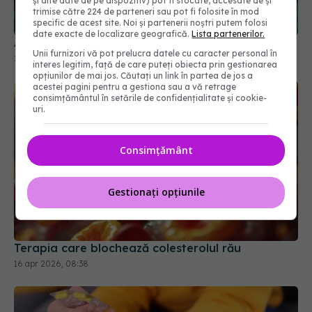
și alte date de pe dispozitiv) pot fi stocate, accesate de și
Aspirina la vârstnici, pericol de moarte
trimise către 224 de parteneri sau pot fi folosite în mod
specific de acest site. Noi și partenerii noștri putem folosi
18 feb 2026, 12:11
date exacte de localizare geografică.
Lista partenerilor.
Unii furnizori vă pot prelucra datele cu caracter personal în
interes legitim, față de care puteți obiecta prin gestionarea
opțiunilor de mai jos. Căutați un link în partea de jos a
acestei pagini pentru a gestiona sau a vă retrage
consimțământul în setările de confidențialitate și cookie-
uri.
Consimțământ
Gestionați opțiunile
Terapia care blochează colesterolul rău
16 apr 2026, 08:38