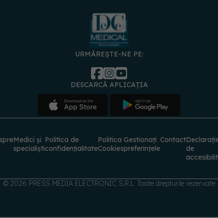
URMĂREȘTE-NE PE:
DESCARCĂ APLICAȚIA
spre
Medici și
Politica de
Politica
Gestionați
Contact
Declarați
specialiști
confidențialitate
Cookies
preferințele
de
accesibili
© 2026 PRESS MEDIA ELECTRONIC S.R.L. Toate drepturile rezervate