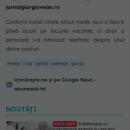
jurnalgiurgiuvean.ro
Conform sursei citate niciun medic nu s-a înscris
până acum pe locurile vacante, ci doar o
persoană s-a interesat telefonic despre unul
dintre posturi.
medici
criza
spitalul
judetean
giurgiu
Urmărește-ne și pe Google News -
abonează‑te!
NOUTĂȚI
EXCLUSIV
De ce unele paciente