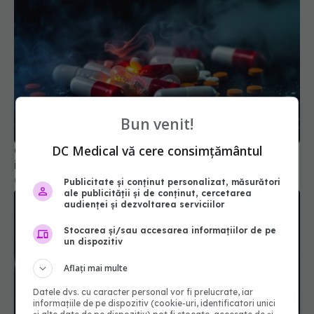
Cel mai puternic calmant de durere este, de fapt,
Bun venit!
ineficient în multe cazuri
DC Medical vă cere consimțământul
02 mar 2026, 12:10
Publicitate și conținut personalizat, măsurători
ale publicității și de conținut, cercetarea
audienței și dezvoltarea serviciilor
Stocarea și/sau accesarea informațiilor de pe
un dispozitiv
Aflați mai multe
Datele dvs. cu caracter personal vor fi prelucrate, iar
informațiile de pe dispozitiv (cookie-uri, identificatori unici