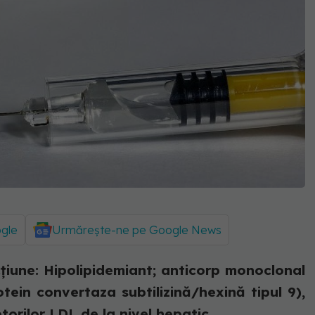
ogle
Urmărește-ne pe Google News
une: Hipolipidemiant; anticorp monoclonal
ein convertaza subtilizină/hexină tipul 9),
orilor LDL de la nivel hepatic....