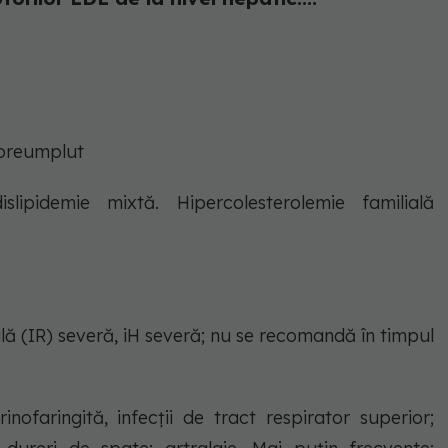
n preumplut
islipidemie mixtă. Hipercolesterolemie familială
nală (IR) severă, iH severă; nu se recomandă în timpul
rinofaringită, infecţii de tract respirator superior;