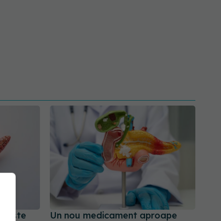
ngește
Un nou medicament aproape