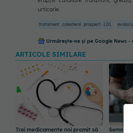
erupţiii cutanate tranzitorii; greaţ
urticarie.
tratament
colesterol
prospect
LDL
evoloc
Urmărește-ne și pe Google News - 
ARTICOLE SIMILARE
Trei medicamente noi promit să
Semnalul