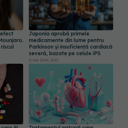
 efect
Japonia aprobă primele
Mounjaro.
medicamente din lume pentru
riscul
Parkinson și insuficiență cardiacă
severă, bazate pe celule iPS
11 mar 2026, 13:22
are îți
Tratamentul natural care