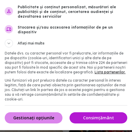
 care utilizează
viața pacienților cu can
Publicitate și conținut personalizat, măsurători ale
nte pentru acidul la
pancreatic
publicității și de conținut, cercetarea audienței și
dezvoltarea serviciilor
18 apr 2026, 13:09
08:43
Stocarea și/sau accesarea informațiilor de pe un
dispozitiv
Aflați mai multe
Datele dvs. cu caracter personal vor fi prelucrate, iar informațiile de
pe dispozitiv (cookie-uri, identificatori unici și alte date de pe
dispozitiv) pot fi stocate, accesate de și trimise către 224 de parteneri
sau pot fi folosite în mod specific de acest site. Noi și partenerii noștri
putem folosi date exacte de localizare geografică.
Lista partenerilor.
Unii furnizori vă pot prelucra datele cu caracter personal în interes
legitim, față de care puteți obiecta prin gestionarea opțiunilor de mai
jos. Căutați un link în partea de jos a acestei pagini pentru a gestiona
sau a vă retrage consimțământul în setările de confidențialitate și
ent pentru cei care
Ivermectina, noul "leac
cookie-uri.
noile pastile pentru
universal" pentru cance
reșeala făcută de mulți
medicii trag un semnal 
Gestionați opțiunile
Consimțământ
dejun
alarmă
:23
15 mai 2026, 10:40