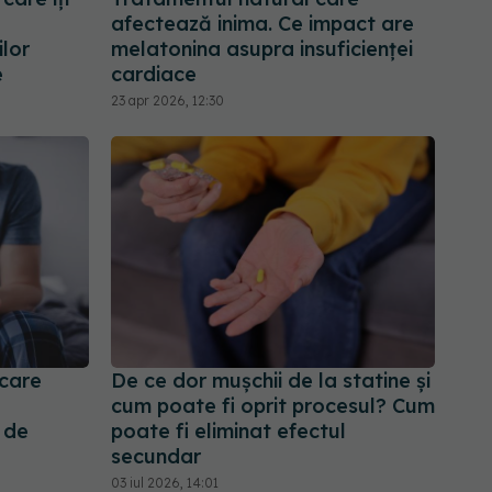
afectează inima. Ce impact are
ilor
melatonina asupra insuficienței
e
cardiace
23 apr 2026, 12:30
care
De ce dor mușchii de la statine și
cum poate fi oprit procesul? Cum
 de
poate fi eliminat efectul
secundar
03 iul 2026, 14:01