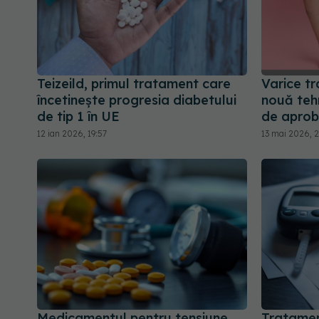
Teizeild, primul tratament care
Varice t
încetinește progresia diabetului
nouă teh
de tip 1 în UE
de apro
12 ian 2026, 19:57
13 mai 2026, 2
Medicamentul pentru tensiune
Tratamen