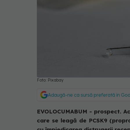
Foto: Pixabay
Adaugă-ne ca sursă preferată în Go
EVOLOCUMABUM - prospect. Acţi
care se leagă de PCSK9 (proprot
cu împiedicarea distrugerii recept