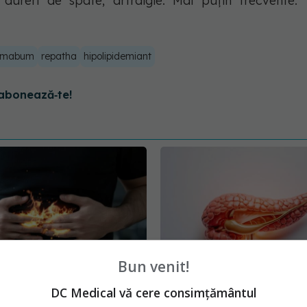
ă; dureri de spate; artralgie. Mai puţin frecvente:
umabum
repatha
hipolipidemiant
abonează‑te!
Bun venit!
DC Medical vă cere consimțământul
 de alarmă pentru
Tratamentul care prelu