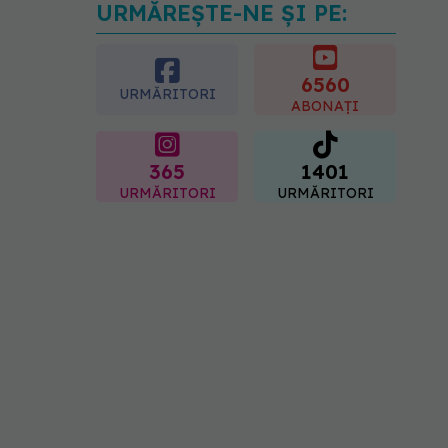
URMĂREȘTE-NE ȘI PE:
Gabriela Cristea, manifest
pentru respect și
acceptare: Corpul
fiecăruia spune o poveste
6560
URMĂRITORI
05.08.2026, 21:23
ABONAȚI
365
1401
URMĂRITORI
URMĂRITORI