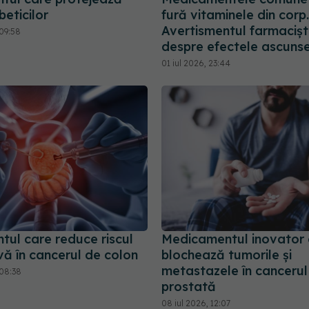
beticilor
fură vitaminele din corp.
Avertismentul farmacișt
09:58
despre efectele ascuns
01 iul 2026, 23:44
tul care reduce riscul
Medicamentul inovator 
vă în cancerul de colon
blochează tumorile și
metastazele în cancerul
08:38
prostată
08 iul 2026, 12:07