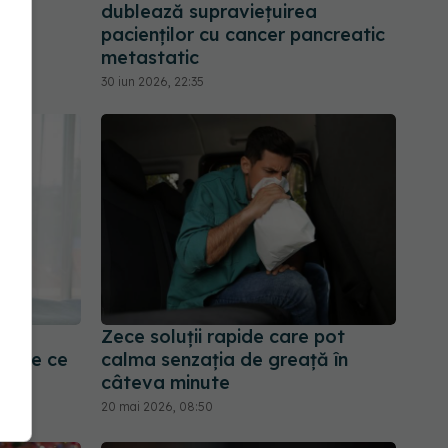
cer
dublează supraviețuirea
pacienților cu cancer pancreatic
metastatic
30 iun 2026, 22:35
Zece soluții rapide care pot
r? De ce
calma senzația de greață în
de
câteva minute
20 mai 2026, 08:50