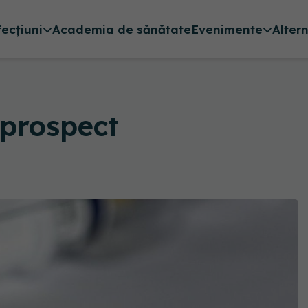
fecțiuni
Academia de sănătate
Evenimente
Alter
rospect