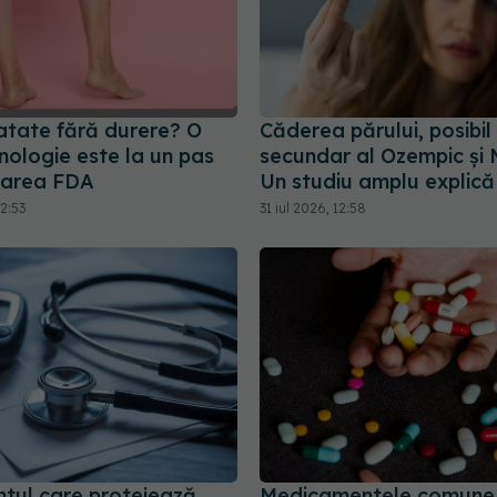
ratate fără durere? O
Căderea părului, posibil
nologie este la un pas
secundar al Ozempic și 
barea FDA
Un studiu amplu explică 
2:53
31 iul 2026, 12:58
tul care protejează
Medicamentele comune c