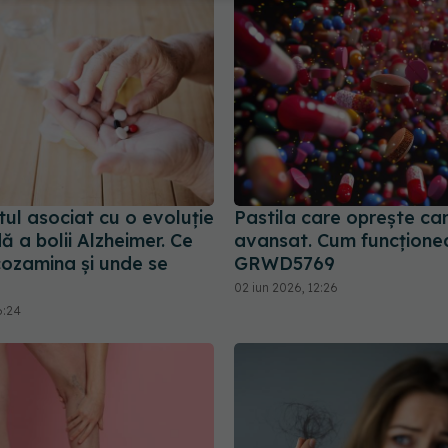
ul asociat cu o evoluție
Pastila care oprește ca
ă a bolii Alzheimer. Ce
avansat. Cum funcțione
cozamina și unde se
GRWD5769
02 iun 2026, 12:26
6:24