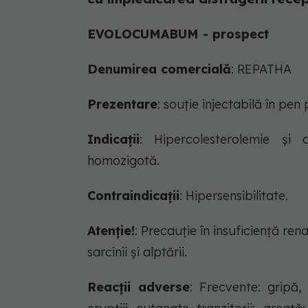
EVOLOCUMABUM - prospect
Denumirea comercială
: REPATHA
Prezentare
: souție injectabilă în pe
Indicații
: Hipercolesterolemie şi d
homozigotă.
Contraindicații
: Hipersensibilitate.
Atenție!
: Precauţie în insuficiență re
sarcinii şi alptării.
Reacții adverse
: Frecvente: gripă, 