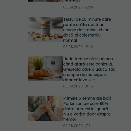
Portfolio
05.08.2026, 21:09
Testul de 10 minute care
poate arăta dacă ai
nevoie de statine, chiar
dacă ai colesterolul
normal
05.08.2026, 19:42
Unde trebuie să ții pâinea
când afară este caniculă.
Greșeala care o usucă sau
o umple de mucegai în
doar câteva zile
05.08.2026, 18:33
Primele 5 semne ale bolii
Parkinson pe care 80%
dintre oameni le ignoră.
Nu e vorba doar despre
tremor
05.08.2026, 17:31