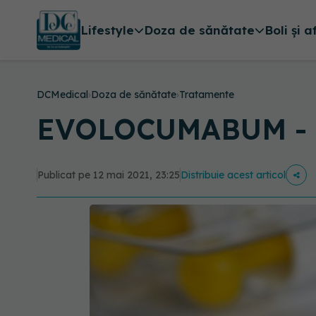
Lifestyle
Doza de sănătate
Boli și a
DCMedical
›
Doza de sănătate
›
Tratamente
EVOLOCUMABUM - p
Publicat pe 12 mai 2021, 23:25
Distribuie acest articol