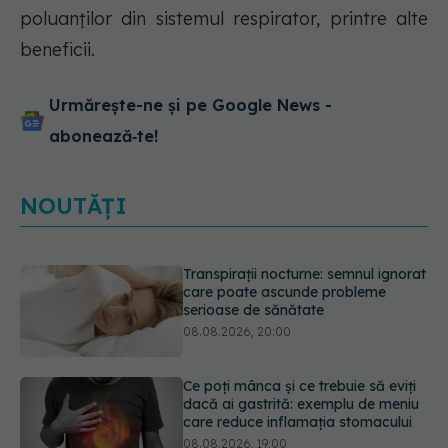
poluanților din sistemul respirator, printre alte
beneficii.
Urmărește-ne și pe Google News -
abonează‑te!
NOUTĂȚI
Ce poți mânca și ce trebuie să eviți
dacă ai gastrită: exemplu de meniu
care reduce inflamația stomacului
08.08.2026, 19:00
Microplasticele pot traversa bariera
placentară și modifica hormonii
08.08.2026, 18:00