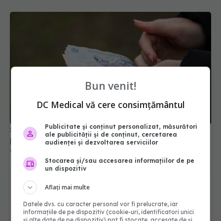
Bun venit!
DC Medical vă cere consimțământul
Publicitate și conținut personalizat, măsurători
Statul acordă un sprijin de 15.000 de lei. Cine
ale publicității și de conținut, cercetarea
poate depune cererea din 17 august
audienței și dezvoltarea serviciilor
04 aug 2026, 21:01
Stocarea și/sau accesarea informațiilor de pe
un dispozitiv
Aflați mai multe
Datele dvs. cu caracter personal vor fi prelucrate, iar
informațiile de pe dispozitiv (cookie-uri, identificatori unici
și alte date de pe dispozitiv) pot fi stocate, accesate de și