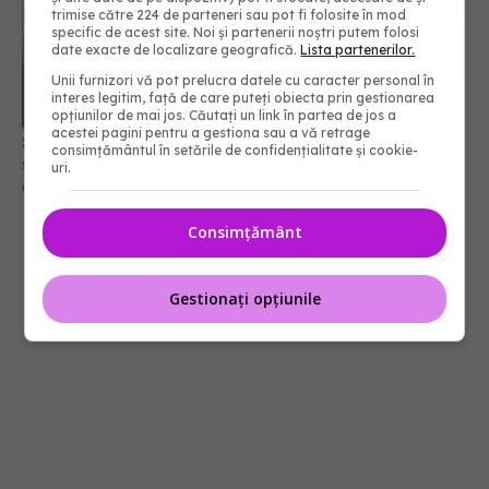
trimise către 224 de parteneri sau pot fi folosite în mod
specific de acest site. Noi și partenerii noștri putem folosi
date exacte de localizare geografică.
Lista partenerilor.
Unii furnizori vă pot prelucra datele cu caracter personal în
interes legitim, față de care puteți obiecta prin gestionarea
opțiunilor de mai jos. Căutați un link în partea de jos a
acestei pagini pentru a gestiona sau a vă retrage
Șeful CNAS, mesaj după revolta radiologilor: În
consimțământul în setările de confidențialitate și cookie-
sănătate, timpul se măsoară în șanse la viață
uri.
04 aug 2026, 10:10
Consimțământ
Gestionați opțiunile