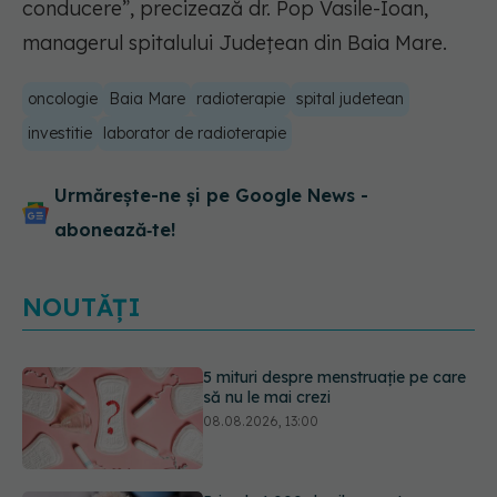
conducere”, precizează dr. Pop Vasile-Ioan,
managerul spitalului Județean din Baia Mare.
oncologie
Baia Mare
radioterapie
spital judetean
investitie
laborator de radioterapie
Urmărește-ne și pe Google News -
abonează‑te!
NOUTĂȚI
Primele 1.000 de zile ar putea
decide sănătatea creierului pentru
întreaga viață
08.08.2026, 12:00