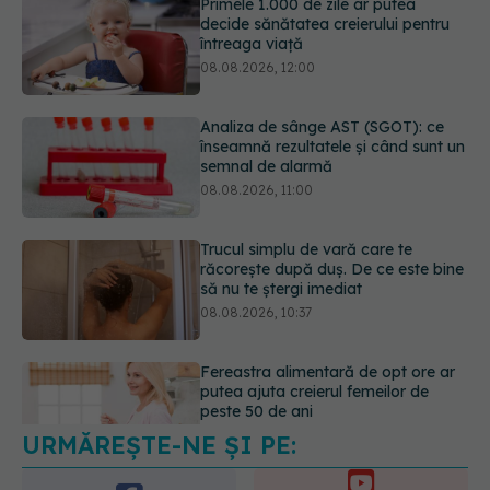
Analiza de sânge AST (SGOT): ce
înseamnă rezultatele și când sunt un
semnal de alarmă
08.08.2026, 11:00
Trucul simplu de vară care te
răcorește după duș. De ce este bine
să nu te ștergi imediat
08.08.2026, 10:37
Fereastra alimentară de opt ore ar
putea ajuta creierul femeilor de
peste 50 de ani
08.08.2026, 10:00
URMĂREȘTE-NE ȘI PE:
5 mituri despre menstruație pe care
să nu le mai crezi
08.08.2026, 13:00
6560
URMĂRITORI
ABONAȚI