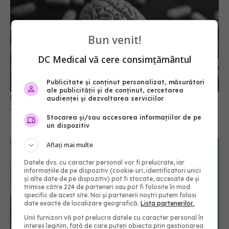
Bun venit!
DC Medical vă cere consimțământul
Efectele secundare ale noilor terapii pentru
demență
Publicitate și conținut personalizat, măsurători
17 apr 2026, 09:43
ale publicității și de conținut, cercetarea
audienței și dezvoltarea serviciilor
Stocarea și/sau accesarea informațiilor de pe
un dispozitiv
Aflați mai multe
Datele dvs. cu caracter personal vor fi prelucrate, iar
informațiile de pe dispozitiv (cookie-uri, identificatori unici
și alte date de pe dispozitiv) pot fi stocate, accesate de și
trimise către 224 de parteneri sau pot fi folosite în mod
specific de acest site. Noi și partenerii noștri putem folosi
date exacte de localizare geografică.
Lista partenerilor.
Unii furnizori vă pot prelucra datele cu caracter personal în
Tratamentul pentru ficat gras, asociat cu efecte
interes legitim, față de care puteți obiecta prin gestionarea