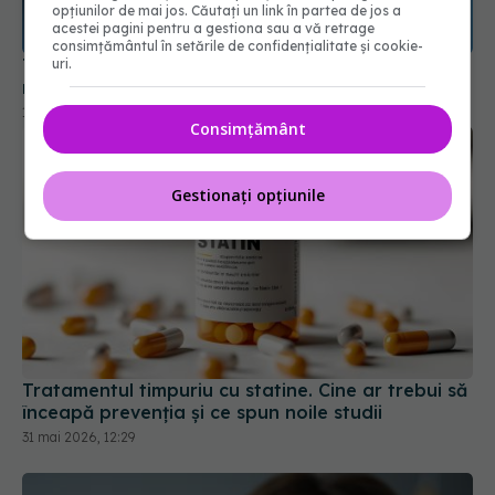
negative
opțiunilor de mai jos. Căutați un link în partea de jos a
acestei pagini pentru a gestiona sau a vă retrage
18 mar 2026, 11:53
consimțământul în setările de confidențialitate și cookie-
uri.
Consimțământ
Gestionați opțiunile
Tratamentul timpuriu cu statine. Cine ar trebui să
înceapă prevenția și ce spun noile studii
31 mai 2026, 12:29