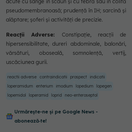
acute cu sânge în scaun și cu febră sau în colită
pseudomembranoasă; prudență în IH; sarcină și
alăptare; șoferi și activități de precizie.
Reacții Adverse:
Constipație, reacții de
hipersensibilitate, dureri abdominale, balonări,
vărsături, oboseală, somnolență, vertij,
uscăciunea gurii.
reactii adverse
contraindicatii
prospect
indicatii
loperamidum
enterium
imodium
lopedium
lopegen
lopemidol
loperamid
loprid
neo-enteroseptol
Urmărește-ne și pe Google News -
abonează‑te!