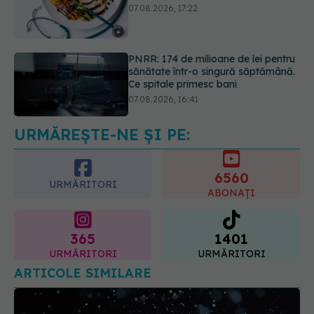
sănătate într-o singură săptămână.
Ce spitale primesc bani
07.08.2026, 16:41
Ce spune culoarea ta preferată
despre vârsta pe care o ai. Care
este "codul cromatic" al generațiilor
07.08.2026, 21:29
URMĂREȘTE-NE ȘI PE:
6560
URMĂRITORI
ABONAȚI
365
1401
URMĂRITORI
URMĂRITORI
ARTICOLE SIMILARE