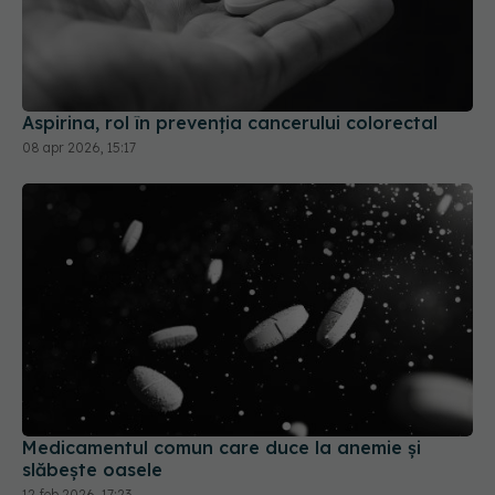
Aspirina, rol în prevenția cancerului colorectal
08 apr 2026, 15:17
Medicamentul comun care duce la anemie și
slăbește oasele
12 feb 2026, 17:23