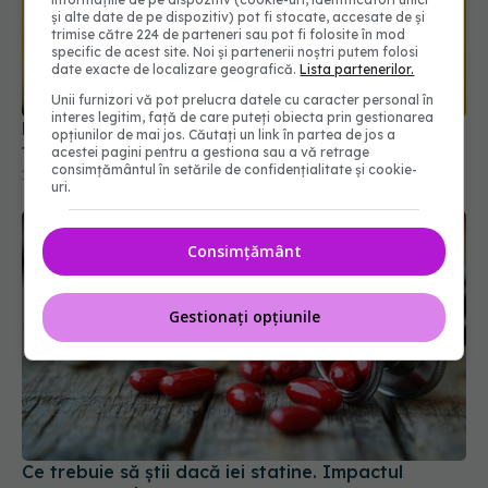
și alte date de pe dispozitiv) pot fi stocate, accesate de și
trimise către 224 de parteneri sau pot fi folosite în mod
specific de acest site. Noi și partenerii noștri putem folosi
date exacte de localizare geografică.
Lista partenerilor.
Unii furnizori vă pot prelucra datele cu caracter personal în
interes legitim, față de care puteți obiecta prin gestionarea
Medicamentul care ajută creierul să elimine
opțiunilor de mai jos. Căutați un link în partea de jos a
toxinele asociate Alzheimer
acestei pagini pentru a gestiona sau a vă retrage
consimțământul în setările de confidențialitate și cookie-
18 iun 2026, 17:37
uri.
Consimțământ
Gestionați opțiunile
Ce trebuie să știi dacă iei statine. Impactul