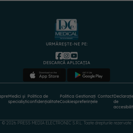
URMĂREȘTE-NE PE:
DESCARCĂ APLICAȚIA
spre
Medici și
Politica de
Politica
Gestionați
Contact
Declarați
specialiști
confidențialitate
Cookies
preferințele
de
accesibili
© 2026 PRESS MEDIA ELECTRONIC S.R.L. Toate drepturile rezervate