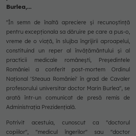
Burlea,...
"În semn de înaltă apreciere şi recunoştinţă
pentru excepţionala sa dăruire pe care a pus-o,
vreme de o viaţă, în slujba îngrijirii aproapelui,
constituind un reper al învăţământului şi al
practicii medicale româneşti, Preşedintele
României a conferit post-mortem Ordinul
Naţional 'Steaua României' în grad de Cavaler
profesorului universitar doctor Marin Burlea", se
arată într-un comunicat de presă remis de
Administraţia Prezidenţială.
Potrivit acestuia, cunoscut ca "doctorul
copiilor", "medicul îngerilor" sau "doctor