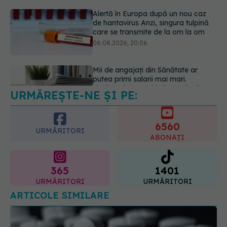
Mii de angajați din Sănătate ar
putea primi salarii mai mari.
Sindicatele cer schimbarea legii
06.08.2026, 19:26
URMĂREȘTE-NE ȘI PE:
Alergia la ambrozie: 4 lucruri
esențiale despre simptome,
prevenție și tratament, explicate de
6560
dr. Tudor Ciuhodaru
URMĂRITORI
ABONAȚI
07.08.2026, 08:21
365
1401
URMĂRITORI
URMĂRITORI
ARTICOLE SIMILARE