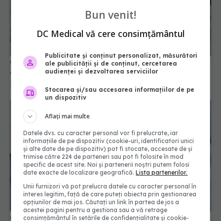
Bun venit!
DC Medical vă cere consimțământul
Ce trebuie să știi dacă iei statine. Impactul
asupra oaselor
Publicitate și conținut personalizat, măsurători
15 iun 2026, 18:52
ale publicității și de conținut, cercetarea
audienței și dezvoltarea serviciilor
Stocarea și/sau accesarea informațiilor de pe
un dispozitiv
Aflați mai multe
Datele dvs. cu caracter personal vor fi prelucrate, iar
informațiile de pe dispozitiv (cookie-uri, identificatori unici
și alte date de pe dispozitiv) pot fi stocate, accesate de și
trimise către 224 de parteneri sau pot fi folosite în mod
specific de acest site. Noi și partenerii noștri putem folosi
date exacte de localizare geografică.
Lista partenerilor.
Unii furnizori vă pot prelucra datele cu caracter personal în
interes legitim, față de care puteți obiecta prin gestionarea
Cum aleg medicii combinația potrivită de
opțiunilor de mai jos. Căutați un link în partea de jos a
medicamente pentru hipertensiune. De ce doi
acestei pagini pentru a gestiona sau a vă retrage
pacienți cu aceeași tensiune pot primi
consimțământul în setările de confidențialitate și cookie-