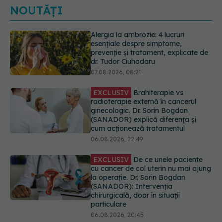
NOUTĂȚI
EXCLUSIV
Brahiterapie vs
radioterapie externă în cancerul
ginecologic. Dr. Sorin Bogdan
(SANADOR) explică diferența și
cum acționează tratamentul
06.08.2026, 22:49
EXCLUSIV
De ce unele paciente
cu cancer de col uterin nu mai ajung
la operație. Dr. Sorin Bogdan
(SANADOR): Intervenția
chirurgicală, doar în situații
particulare
06.08.2026, 20:45
Alertă în Europa după un nou caz
de hantavirus Anzi, singura tulpină
care se transmite de la om la om
06.08.2026, 20:06