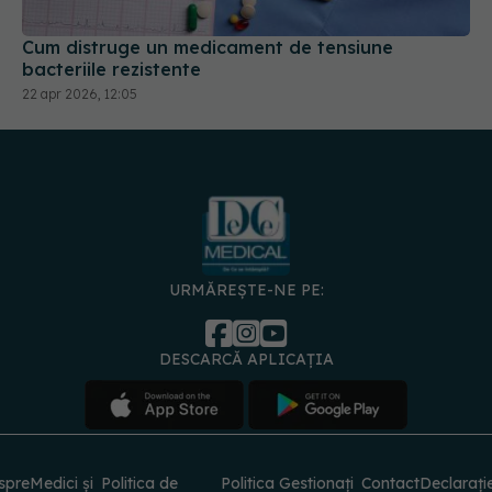
Cum distruge un medicament de tensiune
bacteriile rezistente
22 apr 2026, 12:05
URMĂREȘTE-NE PE:
DESCARCĂ APLICAȚIA
spre
Medici și
Politica de
Politica
Gestionați
Contact
Declarați
specialiști
confidențialitate
Cookies
preferințele
de
accesibili