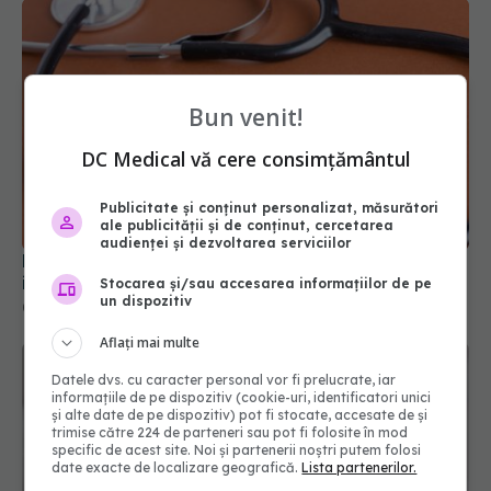
Bun venit!
DC Medical vă cere consimțământul
La ce semne de alarmă trebuie să fii atent dacă
Publicitate și conținut personalizat, măsurători
iei diuretice
ale publicității și de conținut, cercetarea
audienței și dezvoltarea serviciilor
03 apr 2026, 15:45
Stocarea și/sau accesarea informațiilor de pe
un dispozitiv
Aflați mai multe
Datele dvs. cu caracter personal vor fi prelucrate, iar
informațiile de pe dispozitiv (cookie-uri, identificatori unici
și alte date de pe dispozitiv) pot fi stocate, accesate de și
trimise către 224 de parteneri sau pot fi folosite în mod
specific de acest site. Noi și partenerii noștri putem folosi
date exacte de localizare geografică.
Lista partenerilor.