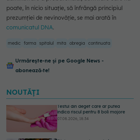
poate, în nicio situație, să înfrângă principiul
prezumției de nevinovăție, se mai arată în
comunicatul DNA
.
medic
forma
spitalul
mita
obregia
continuata
Urmărește-ne și pe Google News -
abonează‑te!
NOUTĂȚI
Dieta care poate crește brusc
colesterolul. Cine este mai expus
07.08.2026, 17:22