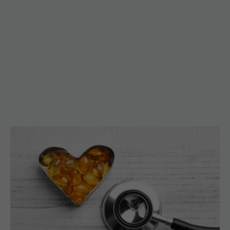
FDA a aprobat prima pastilă care reduce
colesterolul rău cu aproape 60%. Ce se întâmplă