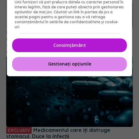
Unii furnizori vă pot prelucra datele cu caracter personal în
interes legitim, față de care puteți obiecta prin gestionarea
opțiunilor de mai jos. Căutați un link în partea de jos a
Persoanele peste 65 de ani care iau multe
acestei pagini pentru a gestiona sau a vă retrage
medicamente ar putea avea un risc mai mare de
consimțământul în setările de confidențialitate și cookie-
deces. Ce arată studiul
uri.
03 aug 2026, 15:21
Consimțământ
Gestionați opțiunile
Medicamentul care îți distruge
EXCLUSIV
stomacul. Duce la infecții
20 iun 2026, 11:45