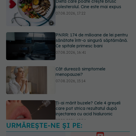
PNRR: 174 de milioane de lei pentru
sănătate într-o singură săptămână.
Ce spitale primesc bani
07.08.2026, 16:41
Cât durează simptomele
menopauzei?
07.08.2026, 15:14
Ți-ai mărit buzele? Cele 4 greșeli
care pot strica rezultatul după
injectarea cu acid hialuronic
07.08.2026, 13:54
URMĂREȘTE-NE ȘI PE:
Testul din deget care ar putea
indica riscul pentru 8 boli majore
07.08.2026, 18:34
6560
URMĂRITORI
ABONAȚI