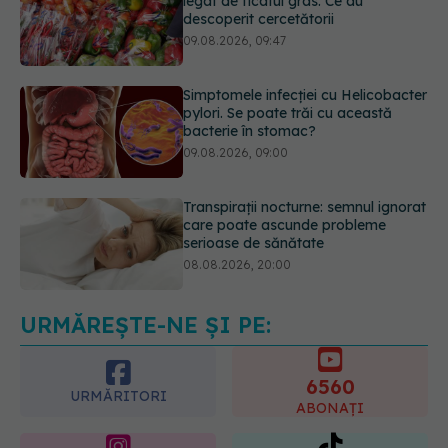
Simptomele infecției cu Helicobacter
pylori. Se poate trăi cu această
bacterie în stomac?
09.08.2026, 09:00
Transpirații nocturne: semnul ignorat
care poate ascunde probleme
serioase de sănătate
08.08.2026, 20:00
Cum folosești uleiul esențial de
rozmarin pentru a opri căderea
părului
09.08.2026, 11:00
URMĂREȘTE-NE ȘI PE:
6560
URMĂRITORI
ABONAȚI