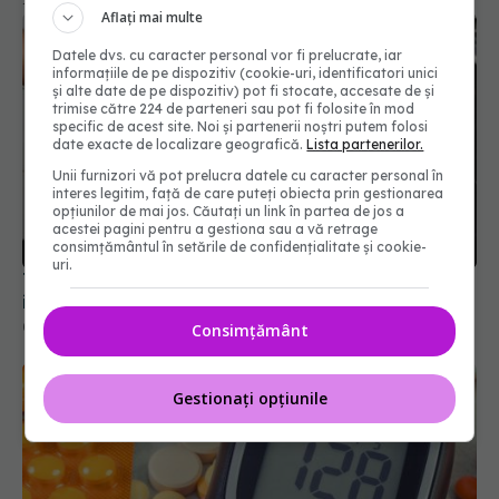
Aflați mai multe
Datele dvs. cu caracter personal vor fi prelucrate, iar
informațiile de pe dispozitiv (cookie-uri, identificatori unici
și alte date de pe dispozitiv) pot fi stocate, accesate de și
trimise către 224 de parteneri sau pot fi folosite în mod
specific de acest site. Noi și partenerii noștri putem folosi
date exacte de localizare geografică.
Lista partenerilor.
Unii furnizori vă pot prelucra datele cu caracter personal în
interes legitim, față de care puteți obiecta prin gestionarea
opțiunilor de mai jos. Căutați un link în partea de jos a
acestei pagini pentru a gestiona sau a vă retrage
consimțământul în setările de confidențialitate și cookie-
uri.
Tratamentele comune pentru sindromul de
intestin iritabil cresc riscul de deces
09 apr 2026, 18:38
Consimțământ
Gestionați opțiunile