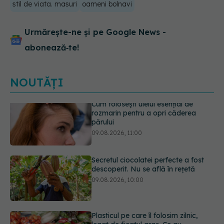
stil de viata. masuri
oameni bolnavi
Urmărește-ne și pe Google News -
abonează‑te!
NOUTĂȚI
Secretul ciocolatei perfecte a fost
descoperit. Nu se află în rețetă
09.08.2026, 10:00
Plasticul pe care îl folosim zilnic,
legat de ficatul gras. Ce au
descoperit cercetătorii
09.08.2026, 09:47