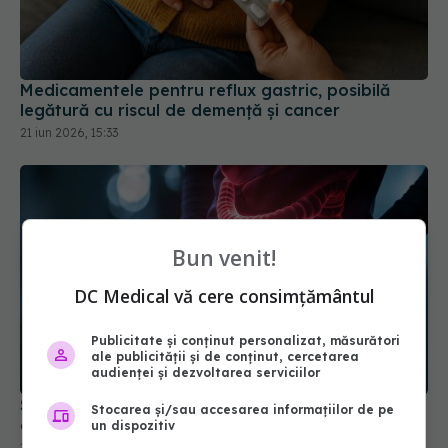
Medicamentele pentru reflux gastric, posibilă
legătură cu riscul de demență și cancer
21 iun 2026, 15:33
Bun venit!
DC Medical vă cere consimțământul
Publicitate și conținut personalizat, măsurători
ale publicității și de conținut, cercetarea
audienței și dezvoltarea serviciilor
Siguranța pe termen lung a tratamentelor pentru
Stocarea și/sau accesarea informațiilor de pe
colon iritabil
un dispozitiv
16 mai 2026, 16:00