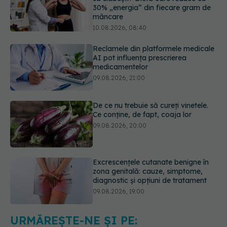
Reclamele din platformele medicale
AI pot influența prescrierea
medicamentelor
09.08.2026, 21:00
De ce nu trebuie să cureți vinetele.
Ce conține, de fapt, coaja lor
09.08.2026, 20:00
Excrescențele cutanate benigne în
zona genitală: cauze, simptome,
diagnostic și opțiuni de tratament
09.08.2026, 19:00
Sânii densi sau antecedente
familiale de cancer mamar? De ce
riscul ar putea conta mai mult decât
vârsta
10.08.2026, 09:43
URMĂREȘTE-NE ȘI PE: