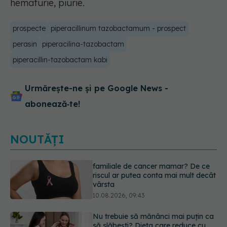
hematurie, piurie.
prospecte
piperacillinum tazobactamum - prospect
perasin
piperacilina-tazobactam
piperacillin-tazobactam kabi
Urmărește-ne și pe Google News -
abonează‑te!
NOUTĂȚI
Nu trebuie să mănânci mai puțin ca
să slăbești? Dieta care reduce cu
30% „energia” din fiecare gram de
mâncare
10.08.2026, 08:40