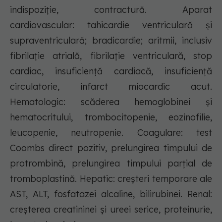
indispoziţie, contractură. Aparat
cardiovascular: tahicardie ventriculară şi
supraventriculară; bradicardie; aritmii, inclusiv
fibrilaţie atrială, fibrilaţie ventriculară, stop
cardiac, insuficiență cardiacă, insuficienţă
circulatorie, infarct miocardic acut.
Hematologic: scăderea hemoglobinei şi
hematocritului, trombocitopenie, eozinofilie,
leucopenie, neutropenie. Coagulare: test
Coombs direct pozitiv, prelungirea timpului de
protrombină, prelungirea timpului parţial de
tromboplastină. Hepatic: creşteri temporare ale
AST, ALT, fosfatazei alcaline, bilirubinei. Renal:
creşterea creatininei şi ureei serice, proteinurie,