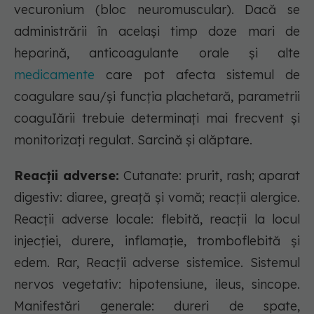
vecuronium (bloc neuromuscular). Dacă se
administrării în același timp doze mari de
heparină, anticoagulante orale şi alte
medicamente
care pot afecta sistemul de
coagulare sau/şi funcţia plachetară, parametrii
coaguIării trebuie determinaţi mai frecvent şi
monitorizaţi regulat. Sarcină şi alăptare.
Reacții adverse:
Cutanate: prurit, rash; aparat
digestiv: diaree, greaţă şi vomă; reacţii alergice.
Reacții adverse locale: flebită, reacţii la locul
injecţiei, durere, inflamaţie, tromboflebită şi
edem. Rar, Reacții adverse sistemice. Sistemul
nervos vegetativ: hipotensiune, ileus, sincope.
Manifestări generale: dureri de spate,