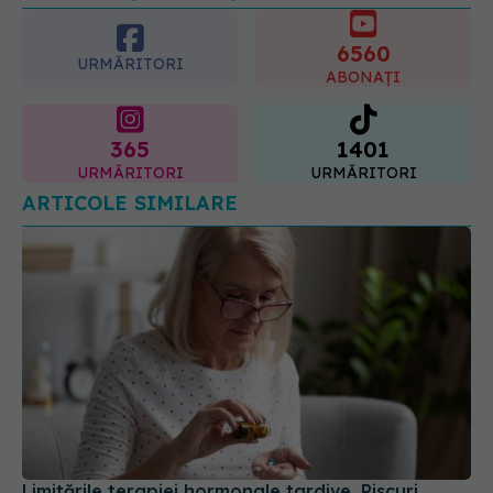
6560
URMĂRITORI
ABONAȚI
365
1401
URMĂRITORI
URMĂRITORI
ARTICOLE SIMILARE
Limitările terapiei hormonale tardive. Riscuri