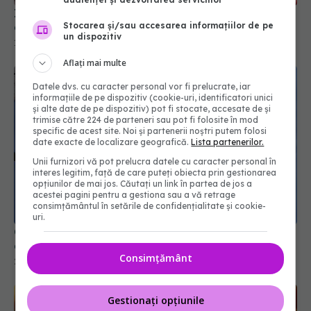
Impactul digoxinei asupra mortalității în boala
Stocarea și/sau accesarea informațiilor de pe
cardiacă reumatică
un dispozitiv
11 mai 2026, 13:46
Aflați mai multe
Datele dvs. cu caracter personal vor fi prelucrate, iar
informațiile de pe dispozitiv (cookie-uri, identificatori unici
și alte date de pe dispozitiv) pot fi stocate, accesate de și
trimise către 224 de parteneri sau pot fi folosite în mod
specific de acest site. Noi și partenerii noștri putem folosi
date exacte de localizare geografică.
Lista partenerilor.
Unii furnizori vă pot prelucra datele cu caracter personal în
interes legitim, față de care puteți obiecta prin gestionarea
opțiunilor de mai jos. Căutați un link în partea de jos a
acestei pagini pentru a gestiona sau a vă retrage
consimțământul în setările de confidențialitate și cookie-
uri.
Ce reacții adverse apar când începi un tratament
de tensiune și cum le recunoști rapid
Consimțământ
29 mai 2026, 17:16
Gestionați opțiunile