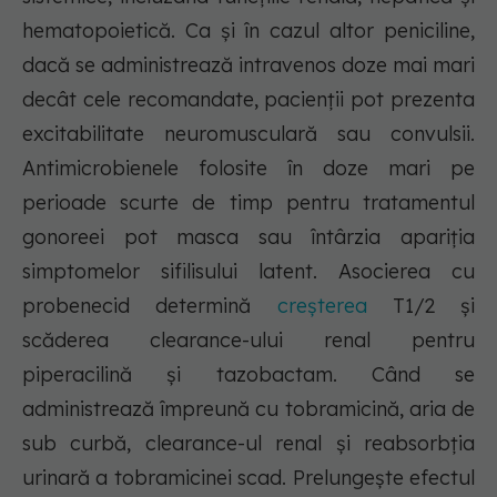
hematopoietică. Ca şi în cazul altor peniciline,
dacă se administrează intravenos doze mai mari
decât cele recomandate, pacienţii pot prezenta
excitabilitate neuromusculară sau convulsii.
Antimicrobienele folosite în doze mari pe
perioade scurte de timp pentru tratamentul
gonoreei pot masca sau întârzia apariţia
simptomelor sifilisului latent. Asocierea cu
probenecid determină
creşterea
T1/2 şi
scăderea clearance-ului renal pentru
piperacilină şi tazobactam. Când se
administrează împreună cu tobramicină, aria de
sub curbă, clearance-ul renal şi reabsorbţia
urinară a tobramicinei scad. Prelungeşte efectul