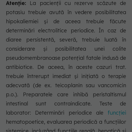
Atenție:
La pacienţii cu rezerve scăzute de
potasiu trebuie avută în vedere posibilitatea
hipokaliemiei şi de aceea trebuie făcute
determinări electrolitice periodice. În caz de
diaree persistentă, severă, trebuie luată în
considerare şi posibilitatea unei colite
pseudomembranoase potenţial fatale indusă de
antibiotice. De aceea, în aceste cazuri trat.
trebuie întrerupt imediat şi iniţiată o terapie
adecvată (de ex. teicoplanin sau vancomicin
p.o.). Preparatele care inhibă peristaltismul
intestinal sunt contraindicate. Teste de
laborator: Determinări periodice ale
funcţiei
hematopoetice, evaluarea periodică a funcţiilor
sistemice, incluzând funcţiile renală, hepatică şi