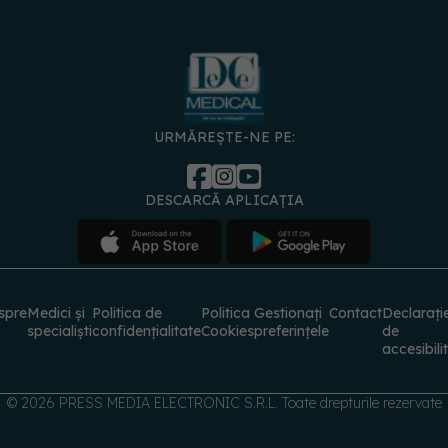
URMĂREȘTE-NE PE:
DESCARCĂ APLICAȚIA
spre
Medici și
Politica de
Politica
Gestionați
Contact
Declarați
specialiști
confidențialitate
Cookies
preferințele
de
accesibili
© 2026 PRESS MEDIA ELECTRONIC S.R.L. Toate drepturile rezervate