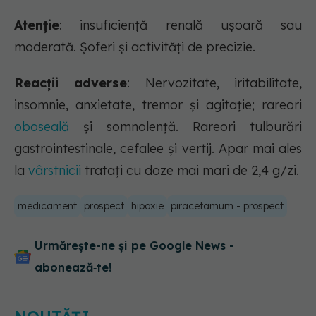
Atenție
: insuficiență renală uşoară sau
moderată. Şoferi şi activităţi de precizie.
Reacții adverse
: Nervozitate, iritabilitate,
insomnie, anxietate, tremor şi agitaţie; rareori
oboseală
şi somnolenţă. Rareori tulburări
gastrointestinale, cefalee şi vertij. Apar mai ales
la
vârstnicii
trataţi cu doze mai mari de 2,4 g/zi.
medicament
prospect
hipoxie
piracetamum - prospect
Urmărește-ne și pe Google News -
abonează‑te!