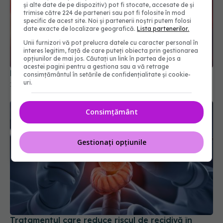
și alte date de pe dispozitiv) pot fi stocate, accesate de și
trimise către 224 de parteneri sau pot fi folosite în mod
specific de acest site. Noi și partenerii noștri putem folosi
date exacte de localizare geografică.
Lista partenerilor.
Unii furnizori vă pot prelucra datele cu caracter personal în
interes legitim, față de care puteți obiecta prin gestionarea
opțiunilor de mai jos. Căutați un link în partea de jos a
acestei pagini pentru a gestiona sau a vă retrage
Pastila care reduce colesterolul "rău" cu 60%
consimțământul în setările de confidențialitate și cookie-
uri.
18 mar 2026, 13:58
Consimțământ
Gestionați opțiunile
Tratamentul care reduce riscul de recidivă în