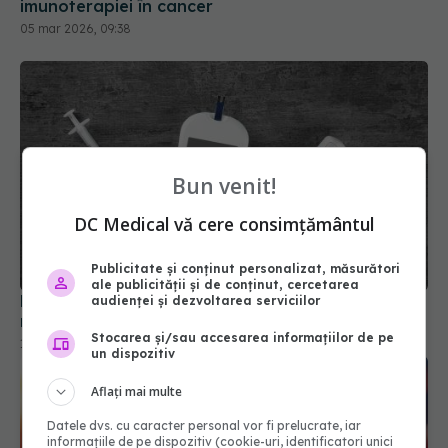
imunoterapiei în cancer
05 mar 2026, 09:38
Bun venit!
DC Medical vă cere consimțământul
Publicitate și conținut personalizat, măsurători
ale publicității și de conținut, cercetarea
Noile medicamente pentru diabet, asociate cu
audienței și dezvoltarea serviciilor
riscuri diferite de boli autoimune
Stocarea și/sau accesarea informațiilor de pe
10 iul 2026, 17:54
un dispozitiv
Aflați mai multe
Datele dvs. cu caracter personal vor fi prelucrate, iar
informațiile de pe dispozitiv (cookie-uri, identificatori unici