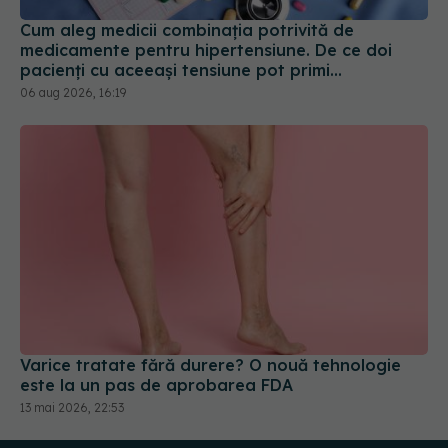
Cum aleg medicii combinația potrivită de
medicamente pentru hipertensiune. De ce doi
pacienți cu aceeași tensiune pot primi
tratamente diferite
06 aug 2026, 16:19
Varice tratate fără durere? O nouă tehnologie
este la un pas de aprobarea FDA
13 mai 2026, 22:53