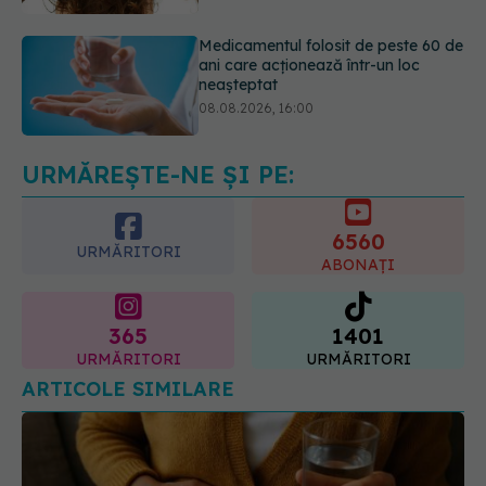
08.08.2026, 16:00
Transpirații nocturne: semnul ignorat
care poate ascunde probleme
serioase de sănătate
08.08.2026, 20:00
URMĂREȘTE-NE ȘI PE:
6560
URMĂRITORI
ABONAȚI
365
1401
URMĂRITORI
URMĂRITORI
ARTICOLE SIMILARE