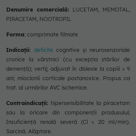
Denumire comercială:
LUCETAM, MEMOTAL,
PIRACETAM, NOOTROPIL
Forma
: comprimate filmate
Indicații:
deficite
cognitive şi neurosenzoriale
cronice la vârstnici (cu excepţia stărilor de
demenţă); vertij; adjuvat în dislexie la copiii > 9
ani; mioclonii corticale postanoxice. Propus ca
trat. al urmărilor AVC ischemice.
Contraindicații:
hipersensibilitate la piracetam
sau la oricare din componenţii produsului;
Insuficiență renală severă (Cl < 20 ml/min).
Sarcină. Alăptare.