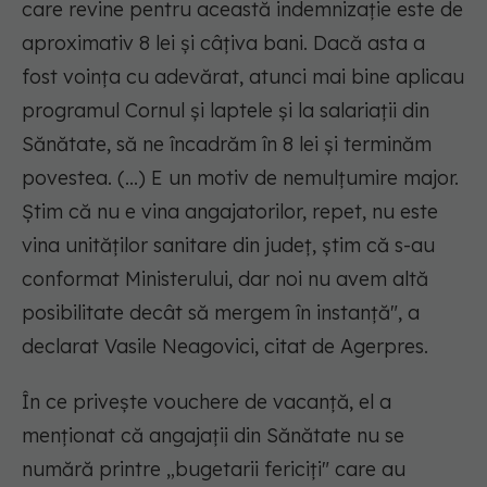
care revine pentru această indemnizaţie este de
aproximativ 8 lei şi câţiva bani. Dacă asta a
fost voinţa cu adevărat, atunci mai bine aplicau
programul Cornul şi laptele şi la salariaţii din
Sănătate, să ne încadrăm în 8 lei şi terminăm
povestea. (...) E un motiv de nemulţumire major.
Ştim că nu e vina angajatorilor, repet, nu este
vina unităţilor sanitare din judeţ, ştim că s-au
conformat Ministerului, dar noi nu avem altă
posibilitate decât să mergem în instanţă", a
declarat Vasile Neagovici, citat de Agerpres.
În ce priveşte vouchere de vacanţă, el a
menţionat că angajaţii din Sănătate nu se
numără printre „bugetarii fericiţi" care au