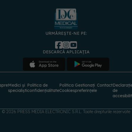
URMĂREȘTE-NE PE:
DESCARCĂ APLICAȚIA
spre
Medici și
Politica de
Politica
Gestionați
Contact
Declarați
specialiști
confidențialitate
Cookies
preferințele
de
accesibili
© 2026 PRESS MEDIA ELECTRONIC S.R.L. Toate drepturile rezervate