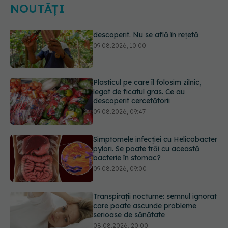
NOUTĂȚI
Plasticul pe care îl folosim zilnic,
legat de ficatul gras. Ce au
descoperit cercetătorii
09.08.2026, 09:47
Simptomele infecției cu Helicobacter
pylori. Se poate trăi cu această
bacterie în stomac?
09.08.2026, 09:00
Transpirații nocturne: semnul ignorat
care poate ascunde probleme
serioase de sănătate
08.08.2026, 20:00
Ce poți mânca și ce trebuie să eviți
dacă ai gastrită: exemplu de meniu