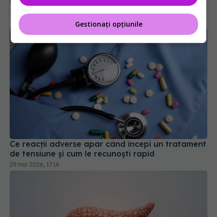
cancerul de colon
30 mar 2026, 08:38
Gestionați opțiunile
Ce reacții adverse apar când începi un tratament
de tensiune și cum le recunoști rapid
29 mai 2026, 17:16