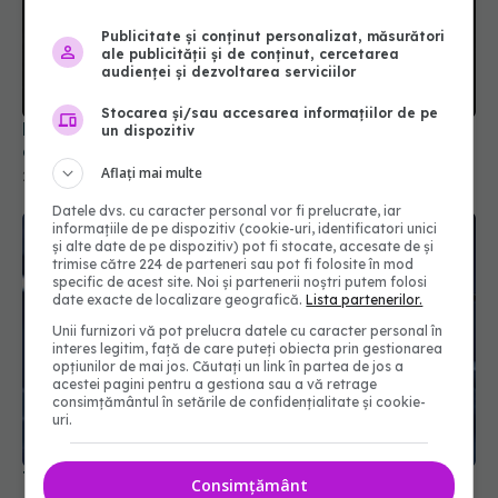
Publicitate și conținut personalizat, măsurători
ale publicității și de conținut, cercetarea
audienței și dezvoltarea serviciilor
Stocarea și/sau accesarea informațiilor de pe
Pastila care reduce riscul de accident vascular
un dispozitiv
cerebral fără să provoace sângerări
Aflați mai multe
22 apr 2026, 10:48
Datele dvs. cu caracter personal vor fi prelucrate, iar
informațiile de pe dispozitiv (cookie-uri, identificatori unici
și alte date de pe dispozitiv) pot fi stocate, accesate de și
trimise către 224 de parteneri sau pot fi folosite în mod
specific de acest site. Noi și partenerii noștri putem folosi
date exacte de localizare geografică.
Lista partenerilor.
Unii furnizori vă pot prelucra datele cu caracter personal în
interes legitim, față de care puteți obiecta prin gestionarea
opțiunilor de mai jos. Căutați un link în partea de jos a
acestei pagini pentru a gestiona sau a vă retrage
consimțământul în setările de confidențialitate și cookie-
uri.
Tratamentul care reduce riscul de recidivă în
Consimțământ