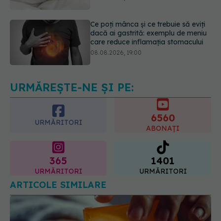
care reduce inflamația stomacului
08.08.2026, 19:00
Secretul ciocolatei perfecte a fost
descoperit. Nu se află în rețetă
09.08.2026, 10:00
URMĂREȘTE-NE ȘI PE:
6560
URMĂRITORI
ABONAȚI
365
1401
URMĂRITORI
URMĂRITORI
ARTICOLE SIMILARE