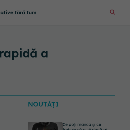
native fără fum
 rapidă a
NOUTĂȚI
Ce poți mânca și ce
trebuie să eviți dacă ai