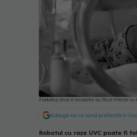
3 bebeluși ținuți în incubator au făcut infecție cu
Adaugă-ne ca sursă preferată în Go
Robotul cu raze UVC poate fi folo