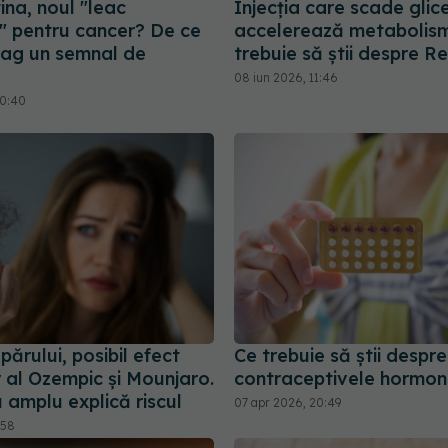
na, noul "leac
Injecția care scade glic
l" pentru cancer? De ce
accelerează metabolism
trag un semnal de
trebuie să știi despre R
08 iun 2026, 11:46
10:40
ărului, posibil efect
Ce trebuie să știi despre
 al Ozempic și Mounjaro.
contraceptivele hormon
 amplu explică riscul
07 apr 2026, 20:49
:58