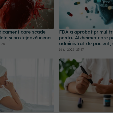
icament care scade
FDA a aprobat primul t
idele și protejează inima
pentru Alzheimer care p
administrat de pacient,
2:20
16 iul 2026, 23:47