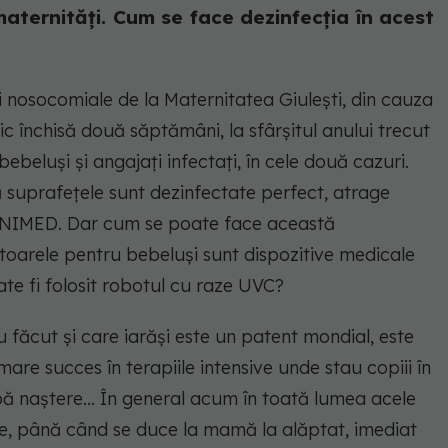
maternități. Cum se face dezinfecția în acest
ii nosocomiale de la Maternitatea Giulești, din cauza
c închisă două săptămâni, la sfârșitul anului trecut
ebeluși și angajați infectați, în cele două cazuri.
că suprafețele sunt dezinfectate perfect, atrage
SANIMED. Dar cum se poate face această
batoarele pentru bebeluși sunt dispozitive medicale
e fi folosit robotul cu raze UVC?
u făcut și care iarăși este un patent mondial, este
are succes în terapiile intensive unde stau copiii în
ă naștere... În general acum în toată lumea acele
ile, până când se duce la mamă la alăptat, imediat