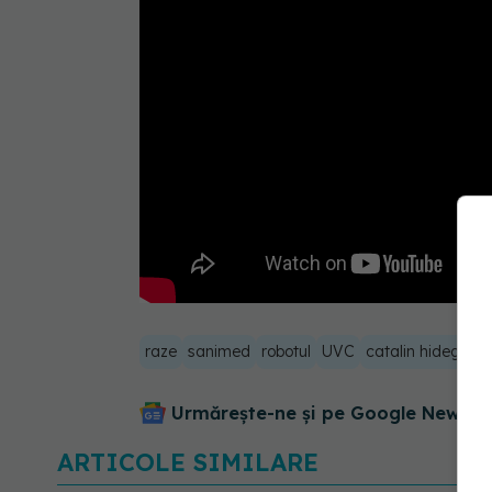
raze
sanimed
robotul
UVC
catalin hideg
Urmărește-ne și pe Google News - 
ARTICOLE SIMILARE