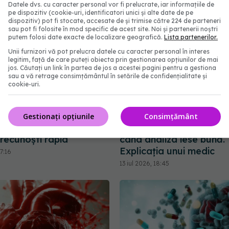
Datele dvs. cu caracter personal vor fi prelucrate, iar informațiile de
pe dispozitiv (cookie-uri, identificatori unici și alte date de pe
dispozitiv) pot fi stocate, accesate de și trimise către 224 de parteneri
sau pot fi folosite în mod specific de acest site. Noi și partenerii noștri
putem folosi date exacte de localizare geografică.
Lista partenerilor.
Unii furnizori vă pot prelucra datele cu caracter personal în interes
legitim, față de care puteți obiecta prin gestionarea opțiunilor de mai
jos. Căutați un link în partea de jos a acestei pagini pentru a gestiona
sau a vă retrage consimțământul în setările de confidențialitate și
cookie-uri.
ii adverse apar când
De ce nu trebuie oprit
Gestionați opțiunile
Consimțământ
n tratament de tensiune
tratamentul pentru cole
 recunoști rapid
când analiza iese bună.
Explicația unui medic
7:16
13 iul 2026, 18:45