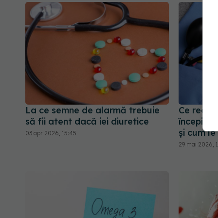
La ce semne de alarmă trebuie
Ce reacț
să fii atent dacă iei diuretice
începi u
și cum le
03 apr 2026, 15:45
29 mai 2026, 1