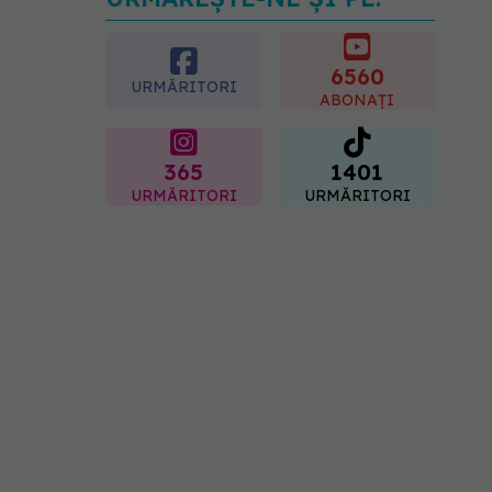
Transpirații nocturne:
semnul ignorat care poate
ascunde probleme
serioase de sănătate
6560
URMĂRITORI
08.08.2026, 20:00
ABONAȚI
365
1401
URMĂRITORI
URMĂRITORI