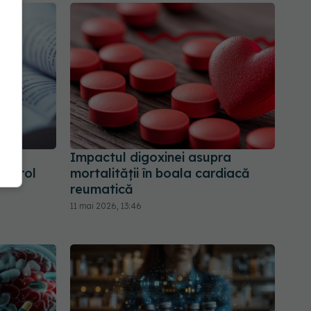
Impactul digoxinei asupra
sterol
mortalității în boala cardiacă
reumatică
11 mai 2026, 13:46