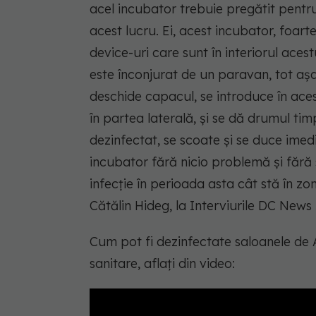
acel incubator trebuie pregătit pentr
acest lucru. Ei, acest incubator, foart
device-uri care sunt în interiorul aces
este înconjurat de un paravan, tot așa,
deschide capacul, se introduce în ace
în partea laterală, și se dă drumul ti
dezinfectat, se scoate și se duce imedi
incubator fără nicio problemă și fără 
infecție în perioada asta cât stă în zo
Cătălin Hideg, la Interviurile DC News
Cum pot fi dezinfectate saloanele de ATI
sanitare, aflați din video: