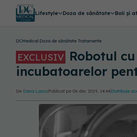
Lifestyle
Doza de sănătate
Boli și a
DCMedical
›
Doza de sănătate
›
Tratamente
Robotul cu 
EXCLUSIV
incubatoarelor pen
De
Dana Lascu
Publicat pe 06 dec 2019, 14:44
Distribuie ac