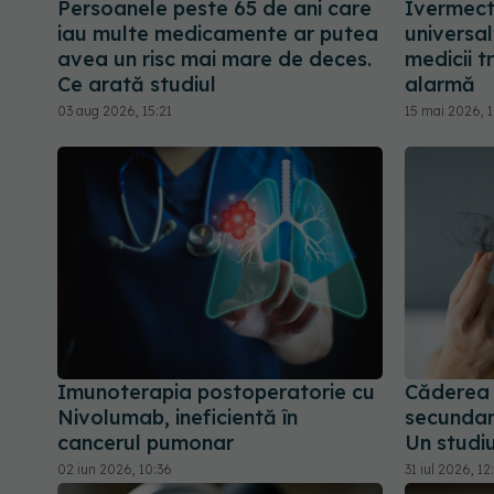
Persoanele peste 65 de ani care
Ivermecti
iau multe medicamente ar putea
universa
avea un risc mai mare de deces.
medicii 
Ce arată studiul
alarmă
03 aug 2026, 15:21
15 mai 2026, 
Imunoterapia postoperatorie cu
Căderea p
Nivolumab, ineficientă în
secundar
cancerul pumonar
Un studiu
02 iun 2026, 10:36
31 iul 2026, 12