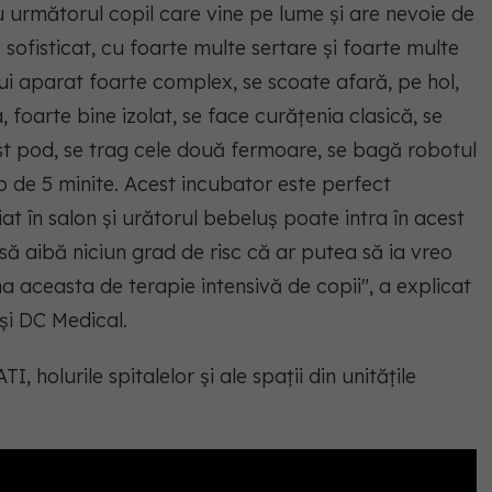
u următorul copil care vine pe lume și are nevoie de
e sofisticat, cu foarte multe sertare și foarte multe
tui aparat foarte complex, se scoate afară, pe hol,
 foarte bine izolat, se face curățenia clasică, se
st pod, se trag cele două fermoare, se bagă robotul
mp de 5 minite. Acest incubator este perfect
at în salon și urătorul bebeluș poate intra în acest
să aibă niciun grad de risc că ar putea să ia vreo
na aceasta de terapie intensivă de copii", a explicat
 și DC Medical.
, holurile spitalelor și ale spații din unitățile