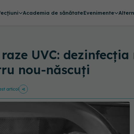
fecțiuni
Academia de sănătate
Evenimente
Alter
raze UVC: dezinfecția
tru nou-născuți
est articol