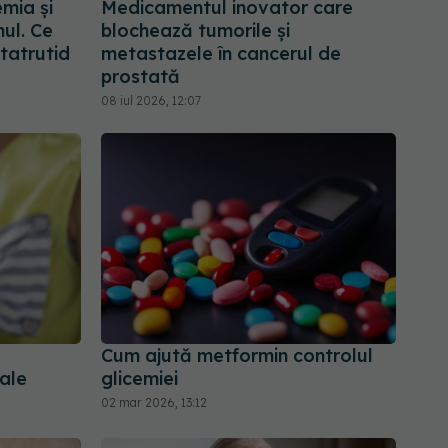
emia și
Medicamentul inovator care
ul. Ce
blochează tumorile și
etatrutid
metastazele în cancerul de
prostată
08 iul 2026, 12:07
Cum ajută metformin controlul
ale
glicemiei
02 mar 2026, 13:12