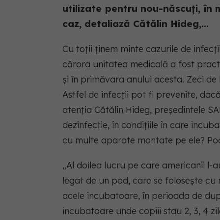
utilizate pentru nou-născuți, în 
caz, detaliază Cătălin Hideg,...
Cu toții ținem minte cazurile de infecț
cărora unitatea medicală a fost practi
și în primăvara anului acesta. Zeci de b
Astfel de infecții pot fi prevenite, da
atenția Cătălin Hideg, președintele 
dezinfecție, în condițiile în care incu
cu multe aparate montate pe ele? Poat
„Al doilea lucru pe care americanii l-a
legat de un pod, care se folosește cu m
acele incubatoare, în perioada de dup
incubatoare unde copiii stau 2, 3, 4 z