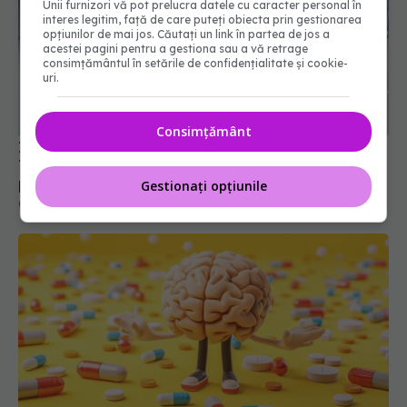
Unii furnizori vă pot prelucra datele cu caracter personal în
interes legitim, față de care puteți obiecta prin gestionarea
opțiunilor de mai jos. Căutați un link în partea de jos a
acestei pagini pentru a gestiona sau a vă retrage
consimțământul în setările de confidențialitate și cookie-
uri.
Injecțiile cu insulină ar putea deveni istorie.
Tratamentul care învață corpul să-și apere
pancreasul
Consimțământ
08 iul 2026, 15:44
Gestionați opțiunile
Medicamentul ieftin care ar putea preveni boala