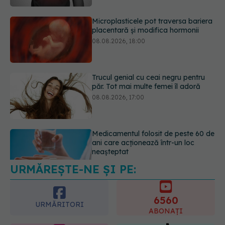
Trucul genial cu ceai negru pentru
păr. Tot mai multe femei îl adoră
08.08.2026, 17:00
Medicamentul folosit de peste 60 de
ani care acționează într-un loc
neașteptat
08.08.2026, 16:00
URMĂREȘTE-NE ȘI PE:
Transpirații nocturne: semnul ignorat
care poate ascunde probleme
serioase de sănătate
6560
08.08.2026, 20:00
URMĂRITORI
ABONAȚI
365
1401
URMĂRITORI
URMĂRITORI