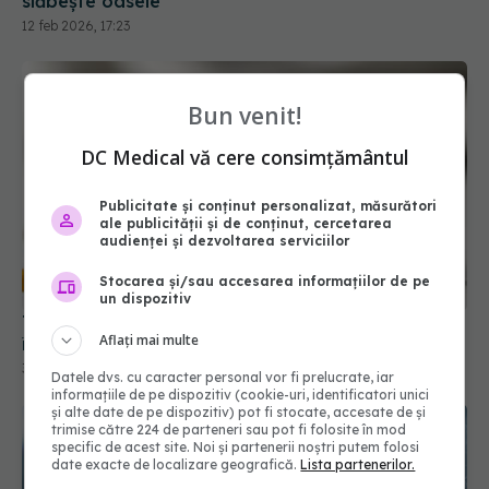
Bun venit!
DC Medical vă cere consimțământul
Publicitate și conținut personalizat, măsurători
ale publicității și de conținut, cercetarea
audienței și dezvoltarea serviciilor
Tratamentul timpuriu cu statine. Cine ar trebui să
înceapă prevenția și ce spun noile studii
Stocarea și/sau accesarea informațiilor de pe
un dispozitiv
31 mai 2026, 12:29
Aflați mai multe
Datele dvs. cu caracter personal vor fi prelucrate, iar
informațiile de pe dispozitiv (cookie-uri, identificatori unici
și alte date de pe dispozitiv) pot fi stocate, accesate de și
trimise către 224 de parteneri sau pot fi folosite în mod
specific de acest site. Noi și partenerii noștri putem folosi
date exacte de localizare geografică.
Lista partenerilor.