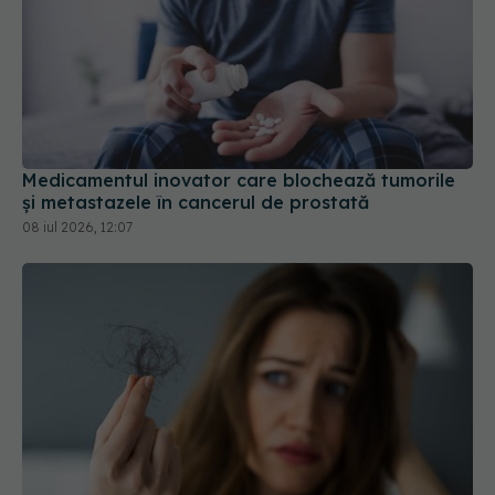
Medicamentul inovator care blochează tumorile
și metastazele în cancerul de prostată
08 iul 2026, 12:07
Căderea părului, posibil efect secundar al
Ozempic și Mounjaro. Un studiu amplu explică