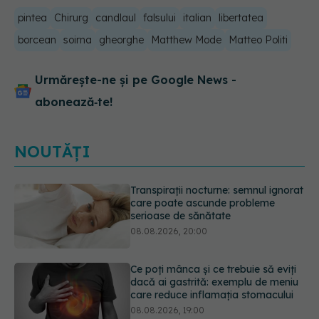
pintea
Chirurg
candlaul
falsului
italian
libertatea
borcean
soirna
gheorghe
Matthew Mode
Matteo Politi
Urmărește-ne și pe Google News -
abonează‑te!
NOUTĂȚI
Ce poți mânca și ce trebuie să eviți
dacă ai gastrită: exemplu de meniu
care reduce inflamația stomacului
08.08.2026, 19:00
Microplasticele pot traversa bariera
placentară și modifica hormonii
08.08.2026, 18:00