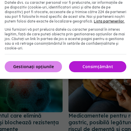
Datele dvs. cu caracter personal vor fi prelucrate, iar informațiile de
pe dispozitiv (cookie-uri, identificatori unici și alte date de pe
l de pediatrie ploiesti
dispozitiv) pot fi stocate, accesate de și trimise către 224 de parteneri
sau pot fi folosite în mod specific de acest site. Noi și partenerii noștri
putem folosi date exacte de localizare geografică.
Lista partenerilor.
abonează‑te!
Unii furnizori vă pot prelucra datele cu caracter personal în interes
legitim, față de care puteți obiecta prin gestionarea opțiunilor de mai
jos. Căutați un link în partea de jos a acestei pagini pentru a gestiona
sau a vă retrage consimțământul în setările de confidențialitate și
cookie-uri.
Gestionați opțiunile
Consimțământ
tul care elimină
Medicamentele pentru r
și blochează rezistența
gastric, posibilă legătu
camente
riscul de demență și ca