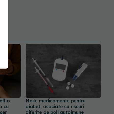
eflux
Noile medicamente pentru
ră cu
diabet, asociate cu riscuri
ncer
diferite de boli autoimune