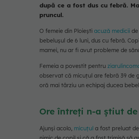
după ce a fost dus cu febră. M
pruncul.
O femeie din Ploiești
acuză medicii
de 
bebelușul de 6 luni, dus cu febră. Copi
mamei, nu ar fi avut probleme de sănă
Femeia a povestit pentru
ziarulincom
observat că micuțul are febră 39 de gr
oră mai târziu un echipaj ducea bebeluș
Ore întreți n-a știut de
Ajunși acolo,
micuțul
a fost preluat de
nimic de copil și că a fost trimisă să 