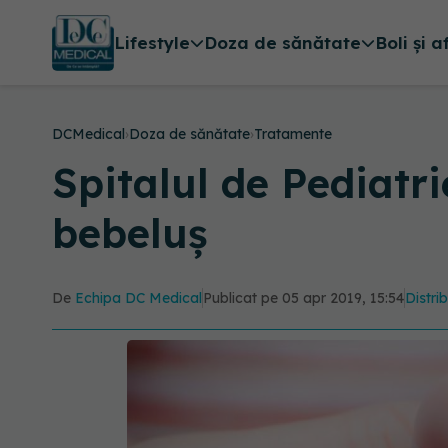
Lifestyle
Doza de sănătate
Boli și a
DCMedical
›
Doza de sănătate
›
Tratamente
Spitalul de Pediatr
bebeluș
De
Echipa DC Medical
Publicat pe 05 apr 2019, 15:54
Distri