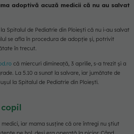
ama adoptivă acuză medicii că nu au salvat
la Spitalul de Pediatrie din Ploiești că nu i-au salvat
lul se afla în procedura de adopție și, potrivit
tate în trecut.
od.ro
că miercuri dimineață, 3 aprilie, s-a trezit și a
ade. La 5.10 a sunat la salvare, iar jumătate de
ul la Spitalul de Pediatrie din Ploiești.
 copil
 medici, iar mama susține că ore întregi nu știut
aștepte pe hol, deși era operată la picior. Când