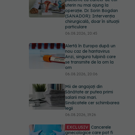
uterin nu mai ajung la
operație. Dr. Sorin Bogdan
(SANADOR): Intervenția
chirurgicală, doar în situații
particulare
06.08.2026, 20:45
Alertă în Europa după un
nou caz de hantavirus
Anzi, singura tulpină care
se transmite de la om la
om
06.08.2026, 20:06
Mii de angajați din
Sănătate ar putea primi
salarii mai mari.
Sindicatele cer schimbarea
legii
06.08.2026, 19:26
EXCLUSIV
Cancerele
ginecologice care pot fi