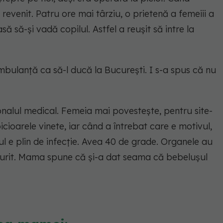
revenit. Patru ore mai târziu, o prietenă a femeiii a
să să-și vadă copilul. Astfel a reușit să intre la
mbulanță ca să-l ducă la București. I s-a spus că nu
onalul medical. Femeia mai povestește, pentru site-
picioarele vinete, iar când a întrebat care e motivul,
rpul e plin de infecție. Avea 40 de grade. Organele au
murit. Mama spune că și-a dat seama că bebelușul