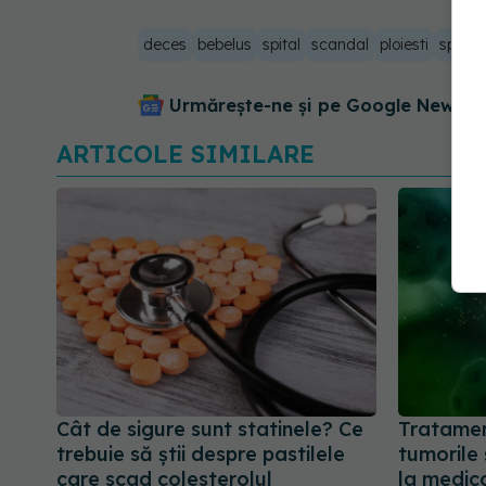
deces
bebelus
spital
scandal
ploiesti
spitalu
Urmărește-ne și pe Google News - 
ARTICOLE SIMILARE
Cât de sigure sunt statinele? Ce
Tratamen
trebuie să știi despre pastilele
tumorile 
care scad colesterolul
la medi