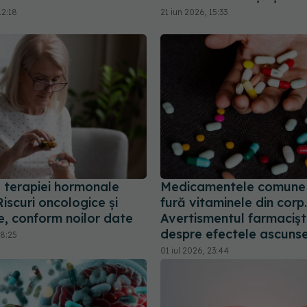
12:18
21 iun 2026, 15:33
e terapiei hormonale
Medicamentele comune c
Riscuri oncologice și
fură vitaminele din corp.
e, conform noilor date
Avertismentul farmacișt
despre efectele ascuns
18:25
01 iul 2026, 23:44