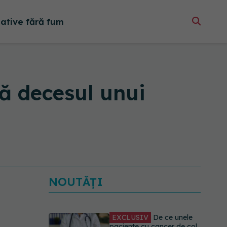
native fără fum
pă decesul unui
NOUTĂȚI
EXCLUSIV
De ce unele
paciente cu cancer de col