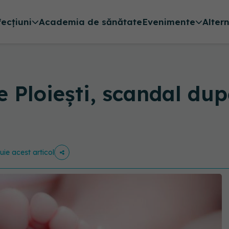
fecțiuni
Academia de sănătate
Evenimente
Alter
ie Ploiești, scandal du
buie acest articol