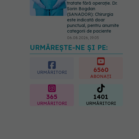
tratate fără operație. Dr.
Sorin Bogdan
(SANADOR): Chirurgia
este indicată doar
punctual, pentru anumite
categorii de paciente
06.08.2026, 19:05
URMĂREȘTE-NE ȘI PE:
Greșeala pe care milioane
de femei o fac când își
cumpără sutien. Un medic
explică metoda corectă
6560
URMĂRITORI
06.08.2026, 18:08
ABONAȚI
365
1401
URMĂRITORI
URMĂRITORI