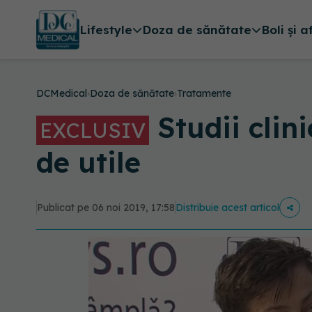
Lifestyle
Doza de sănătate
Boli și a
DCMedical
›
Doza de sănătate
›
Tratamente
Studii clini
EXCLUSIV
de utile
Publicat pe 06 noi 2019, 17:58
Distribuie acest articol