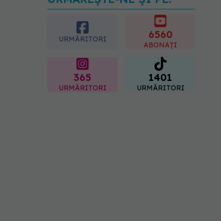
greșeli care pot strica
rezultatul după injectarea
cu acid hialuronic
6560
URMĂRITORI
07.08.2026, 13:54
ABONAȚI
365
1401
URMĂRITORI
URMĂRITORI