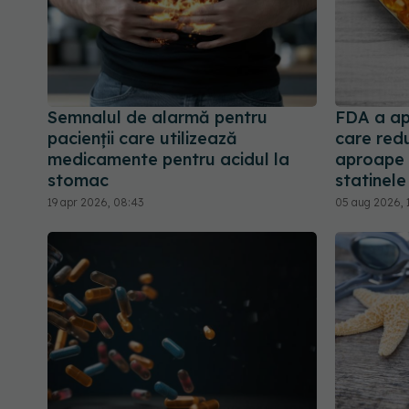
Semnalul de alarmă pentru
FDA a ap
pacienții care utilizează
care redu
medicamente pentru acidul la
aproape 
stomac
statinele
19 apr 2026, 08:43
05 aug 2026, 