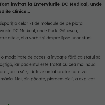
ost invitat la Interviurile DC Medical, unde
iile clinice...
spariția celor 71 de molecule de pe piața
viurile DC Medical, unde Radu Gănescu,
tre altele, el a vorbit și despre lipsa unor studii
.
t o modalitate de acces la invoație fără ca statul să
âștigă, iar pacientul este tratat cu cea mai nouă
 are șansa să-și doteze un laborator care va
omânia. Noi, din păcate, pierdem aici”, a explicat