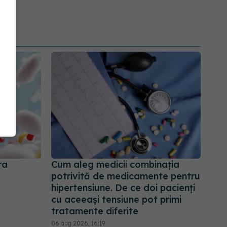
ra
Cum aleg medicii combinația
potrivită de medicamente pentru
hipertensiune. De ce doi pacienți
cu aceeași tensiune pot primi
tratamente diferite
06 aug 2026, 16:19