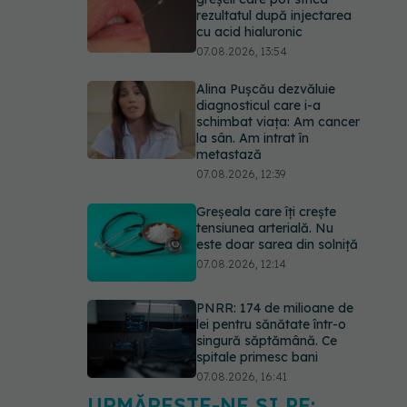
schimbat viața: Am cancer
la sân. Am intrat în
metastază
07.08.2026, 12:39
Greșeala care îți crește
tensiunea arterială. Nu
este doar sarea din solniță
07.08.2026, 12:14
PNRR: 174 de milioane de
lei pentru sănătate într-o
singură săptămână. Ce
spitale primesc bani
07.08.2026, 16:41
Cât durează simptomele
menopauzei?
07.08.2026, 15:14
URMĂREȘTE-NE ȘI PE:
Ți-ai mărit buzele? Cele 4