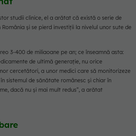
nat
r studii clinice, el a arătat că există o serie de
România și se pierd investiții la nivelul unor sute de
 vreo 3-400 de miliaoane pe an; ce înseamnă asta:
icamente de ultimă generație, nu orice
nor cercetători, a unor medici care să monitorizeze
 în sistemul de sănătate românesc și chiar în
ime, dacă nu și mai mult redus”, a arătat
bare