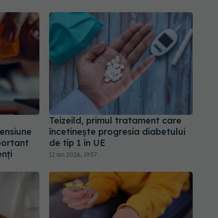
Teizeild, primul tratament care
ensiune
încetinește progresia diabetului
portant
de tip 1 în UE
nți
12 ian 2026, 19:57