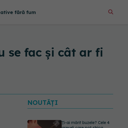
native fără fum
 se fac și cât ar fi
NOUTĂȚI
Alina Pușcău dezvăluie
diagnosticul care i-a