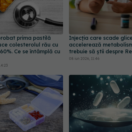
robat prima pastilă
Injecția care scade glic
ce colesterolul rău cu
accelerează metabolism
60%. Ce se întâmplă cu
trebuie să știi despre R
08 iun 2026, 11:46
14:23