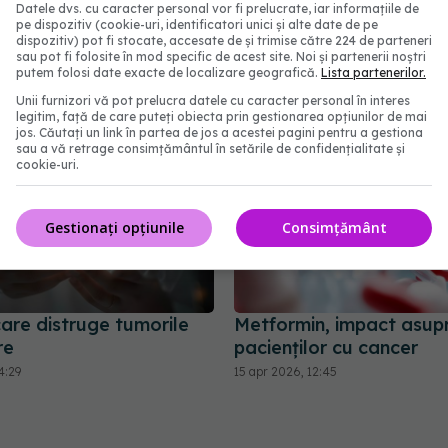
Datele dvs. cu caracter personal vor fi prelucrate, iar informațiile de
abonează‑te!
pe dispozitiv (cookie-uri, identificatori unici și alte date de pe
dispozitiv) pot fi stocate, accesate de și trimise către 224 de parteneri
sau pot fi folosite în mod specific de acest site. Noi și partenerii noștri
putem folosi date exacte de localizare geografică.
Lista partenerilor.
Unii furnizori vă pot prelucra datele cu caracter personal în interes
legitim, față de care puteți obiecta prin gestionarea opțiunilor de mai
jos. Căutați un link în partea de jos a acestei pagini pentru a gestiona
sau a vă retrage consimțământul în setările de confidențialitate și
cookie-uri.
Gestionați opțiunile
Consimțământ
are distruge tumorile
Metformin, impact asup
re
pacienților cu cancer
4:29
15 apr 2026, 12:45