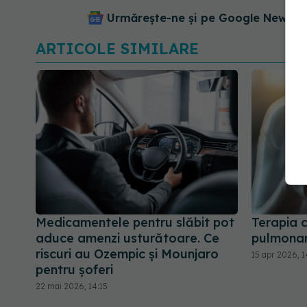
Urmărește-ne și pe Google News - 
ARTICOLE SIMILARE
Medicamentele pentru slăbit pot
Terapia c
aduce amenzi usturătoare. Ce
pulmona
riscuri au Ozempic și Mounjaro
15 apr 2026, 1
pentru șoferi
22 mai 2026, 14:15