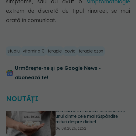
simptome, sau au avut o
simptomatologie
extrem de discretă de tipul rinoreei, se mai
arată în comunicat.
studiu
vitamina C
terapie
covid
terapie ozon
Urmărește-ne și pe Google News -
abonează‑te!
NOUTĂȚI
EXCLUSIV
Tratamentul modern al
cancerelor ginecologice. Dr. Sorin
Bogdan (SANADOR), la DC Medical