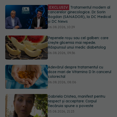
și DC News
06.08.2026, 10:29
Pepenele roșu sau cel galben: care
crește glicemia mai repede.
Răspunsul unui medic diabetolog
06.08.2026, 09:36
Adevărul despre tratamentul cu
doze mari de Vitamina D în cancerul
colorectal
06.08.2026, 08:06
Gabriela Cristea, manifest pentru
respect și acceptare: Corpul
fiecăruia spune o poveste
05.08.2026, 21:23
Medicii de la Fundeni demontează
unul dintre cele mai răspândite
mituri despre diabet