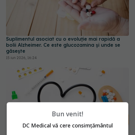
Suplimentul asociat cu o evoluție mai rapidă a
bolii Alzheimer. Ce este glucozamina și unde se
găsește
15 iun 2026, 16:24
Bun venit!
DC Medical vă cere consimțământul