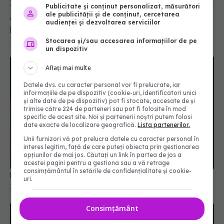
Publicitate și conținut personalizat, măsurători
Trei medicamente noi promit să reducă drastic
ale publicității și de conținut, cercetarea
colesterolul. Așteaptă doar unda verde din
audienței și dezvoltarea serviciilor
partea UE
27 iul 2026, 21:15
Stocarea și/sau accesarea informațiilor de pe
un dispozitiv
Aflați mai multe
Datele dvs. cu caracter personal vor fi prelucrate, iar
informațiile de pe dispozitiv (cookie-uri, identificatori unici
și alte date de pe dispozitiv) pot fi stocate, accesate de și
trimise către 224 de parteneri sau pot fi folosite în mod
specific de acest site. Noi și partenerii noștri putem folosi
date exacte de localizare geografică.
Lista partenerilor.
Unii furnizori vă pot prelucra datele cu caracter personal în
interes legitim, față de care puteți obiecta prin gestionarea
opțiunilor de mai jos. Căutați un link în partea de jos a
acestei pagini pentru a gestiona sau a vă retrage
consimțământul în setările de confidențialitate și cookie-
Medicamentul comun care îți distruge sănătatea
uri.
12 mar 2026, 19:09
Consimțământ