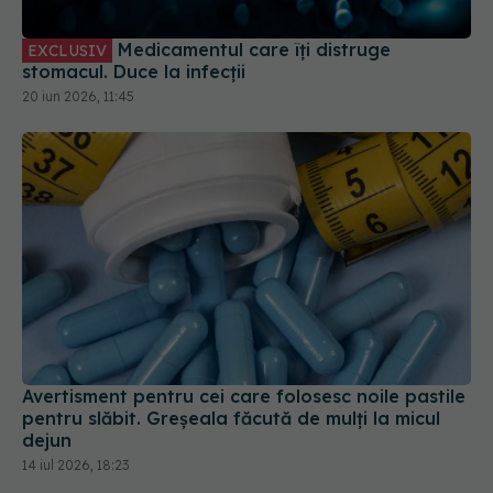
Medicamentul care îți distruge
EXCLUSIV
stomacul. Duce la infecții
20 iun 2026, 11:45
Avertisment pentru cei care folosesc noile pastile
pentru slăbit. Greșeala făcută de mulți la micul
dejun
14 iul 2026, 18:23