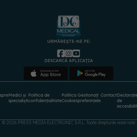
URMĂREȘTE-NE PE:
DESCARCĂ APLICAȚIA
spre
Medici și
Politica de
Politica
Gestionați
Contact
Declarați
specialiști
confidențialitate
Cookies
preferințele
de
accesibili
© 2026 PRESS MEDIA ELECTRONIC S.R.L. Toate drepturile rezervate