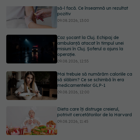
Caz șocant la Cluj. Echipaj de
ambulanță atacat în timpul unei
misiuni în Cluj. Șoferul a ajuns la
operație.
09.08.2026, 12:55
Mai trebuie să numărăm caloriile ca
să slăbim? Ce se schimbă în era
medicamentelor GLP-1
09.08.2026, 12:00
Dieta care îți distruge creierul,
potrivit cercetătorilor de la Harvard
09.08.2026, 11:45
Cum folosești uleiul esențial de
rozmarin pentru a opri căderea
părului
09.08.2026, 11:00