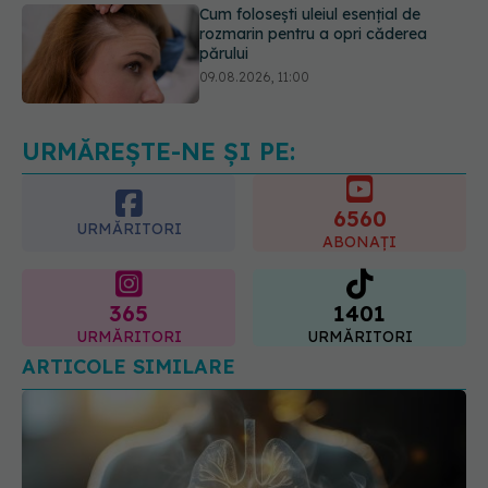
Ce este testul TORCH și cine trebuie
să-l facă. Ce înseamnă un rezultat
pozitiv
09.08.2026, 13:00
URMĂREȘTE-NE ȘI PE:
6560
URMĂRITORI
ABONAȚI
365
1401
URMĂRITORI
URMĂRITORI
ARTICOLE SIMILARE