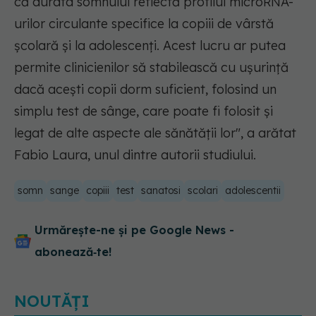
că durata somnului reflectă profilul microRNA-
urilor circulante specifice la copiii de vârstă
școlară și la adolescenți. Acest lucru ar putea
permite clinicienilor să stabilească cu ușurință
dacă acești copii dorm suficient, folosind un
simplu test de sânge, care poate fi folosit și
legat de alte aspecte ale sănătății lor", a arătat
Fabio Laura, unul dintre autorii studiului.
somn
sange
copiii
test
sanatosi
scolari
adolescentii
Urmărește-ne și pe Google News -
abonează‑te!
NOUTĂȚI