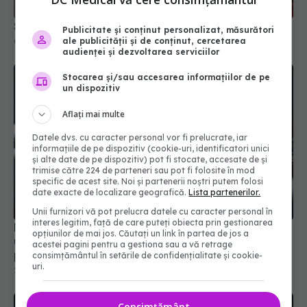
Suplimentele populare care hrănesc cancerul
Publicitate și conținut personalizat, măsurători
ale publicității și de conținut, cercetarea
07 apr 2026, 15:56
audienței și dezvoltarea serviciilor
Stocarea și/sau accesarea informațiilor de pe
un dispozitiv
Aflați mai multe
Datele dvs. cu caracter personal vor fi prelucrate, iar
informațiile de pe dispozitiv (cookie-uri, identificatori unici
și alte date de pe dispozitiv) pot fi stocate, accesate de și
trimise către 224 de parteneri sau pot fi folosite în mod
specific de acest site. Noi și partenerii noștri putem folosi
date exacte de localizare geografică.
Lista partenerilor.
Unii furnizori vă pot prelucra datele cu caracter personal în
interes legitim, față de care puteți obiecta prin gestionarea
Medicamentele pentru slăbit pot aduce amenzi
opțiunilor de mai jos. Căutați un link în partea de jos a
usturătoare. Ce riscuri au Ozempic și Mounjaro
acestei pagini pentru a gestiona sau a vă retrage
pentru șoferi
consimțământul în setările de confidențialitate și cookie-
uri.
22 mai 2026, 14:15
Consimțământ