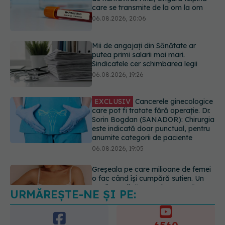
06.08.2026, 19:26
EXCLUSIV
Cancerele ginecologice
care pot fi tratate fără operație. Dr.
Sorin Bogdan (SANADOR): Chirurgia
este indicată doar punctual, pentru
anumite categorii de paciente
06.08.2026, 19:05
Greșeala pe care milioane de femei
o fac când își cumpără sutien. Un
medic explică metoda corectă
06.08.2026, 18:08
URMĂREȘTE-NE ȘI PE:
EXCLUSIV
De ce unele paciente
cu cancer de col uterin nu mai ajung
la operație. Dr. Sorin Bogdan
6560
(SANADOR): Intervenția
URMĂRITORI
chirurgicală, doar în situații
ABONAȚI
particulare
06.08.2026, 20:45