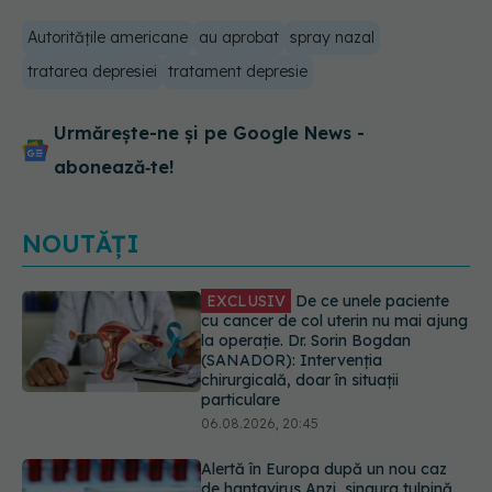
Autorităţile americane
au aprobat
spray nazal
tratarea depresiei
tratament depresie
Urmărește-ne și pe Google News -
abonează‑te!
NOUTĂȚI
Alertă în Europa după un nou caz
de hantavirus Anzi, singura tulpină
care se transmite de la om la om
06.08.2026, 20:06
Mii de angajați din Sănătate ar
putea primi salarii mai mari.
Sindicatele cer schimbarea legii