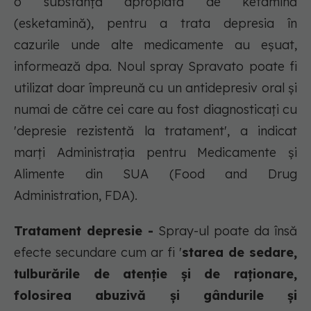
o substanţă apropiată de ketamină
(esketamină), pentru a trata depresia în
cazurile unde alte medicamente au eşuat,
informează dpa. Noul spray Spravato poate fi
utilizat doar împreună cu un antidepresiv oral şi
numai de către cei care au fost diagnosticaţi cu
'depresie rezistentă la tratament', a indicat
marţi Administraţia pentru Medicamente şi
Alimente din SUA (Food and Drug
Administration, FDA).
Tratament depresie -
Spray-ul poate da însă
efecte secundare cum ar fi '
starea de sedare,
tulburările de atenţie şi de raţionare,
folosirea abuzivă şi gândurile şi