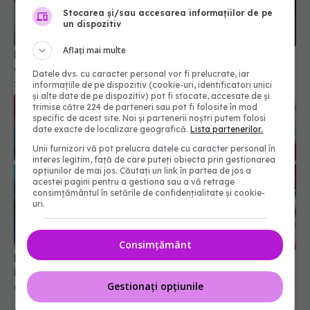
oncologice și vasculare, conform noilor date
Stocarea și/sau accesarea informațiilor de pe
un dispozitiv
24 apr 2026, 18:25
Aflați mai multe
Datele dvs. cu caracter personal vor fi prelucrate, iar
informațiile de pe dispozitiv (cookie-uri, identificatori unici
și alte date de pe dispozitiv) pot fi stocate, accesate de și
trimise către 224 de parteneri sau pot fi folosite în mod
specific de acest site. Noi și partenerii noștri putem folosi
date exacte de localizare geografică.
Lista partenerilor.
Unii furnizori vă pot prelucra datele cu caracter personal în
interes legitim, față de care puteți obiecta prin gestionarea
opțiunilor de mai jos. Căutați un link în partea de jos a
acestei pagini pentru a gestiona sau a vă retrage
consimțământul în setările de confidențialitate și cookie-
Medicamentul comun care poate crește eficiența
uri.
imunoterapiei în cancer
05 mar 2026, 09:38
Consimțământ
Gestionați opțiunile