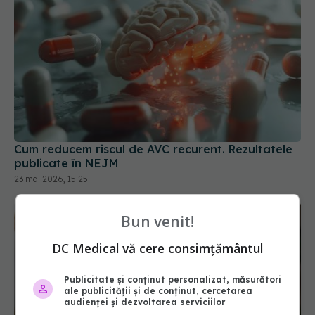
Cum reducem riscul de AVC recurent. Rezultatele
publicate în NEJM
23 mai 2026, 15:25
Bun venit!
DC Medical vă cere consimțământul
Publicitate și conținut personalizat, măsurători
ale publicității și de conținut, cercetarea
audienței și dezvoltarea serviciilor
Limitările terapiei hormonale tardive. Riscuri