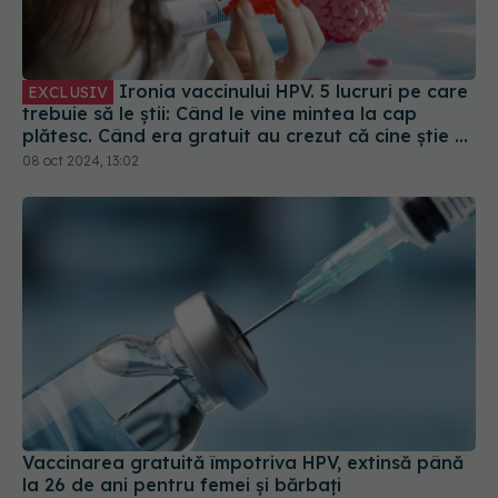
Ironia vaccinului HPV. 5 lucruri pe care
EXCLUSIV
trebuie să le știi: Când le vine mintea la cap
plătesc. Când era gratuit au crezut că cine știe ce
le face
08 oct 2024, 13:02
Vaccinarea gratuită împotriva HPV, extinsă până
la 26 de ani pentru femei și bărbați
21 mai 2025, 16:18