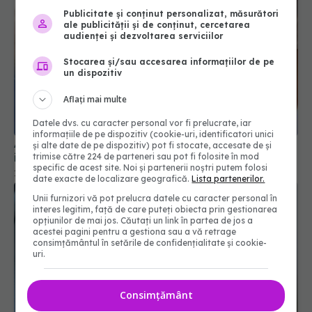
Publicitate și conținut personalizat, măsurători
ale publicității și de conținut, cercetarea
audienței și dezvoltarea serviciilor
Stocarea și/sau accesarea informațiilor de pe
un dispozitiv
Aflați mai multe
Datele dvs. cu caracter personal vor fi prelucrate, iar
A fost creat primul vaccin din lume cu ajutorul
informațiile de pe dispozitiv (cookie-uri, identificatori unici
inteligenței artificiale
și alte date de pe dispozitiv) pot fi stocate, accesate de și
trimise către 224 de parteneri sau pot fi folosite în mod
10 iun 2026, 11:20
specific de acest site. Noi și partenerii noștri putem folosi
date exacte de localizare geografică.
Lista partenerilor.
Unii furnizori vă pot prelucra datele cu caracter personal în
interes legitim, față de care puteți obiecta prin gestionarea
opțiunilor de mai jos. Căutați un link în partea de jos a
acestei pagini pentru a gestiona sau a vă retrage
consimțământul în setările de confidențialitate și cookie-
uri.
Consimțământ