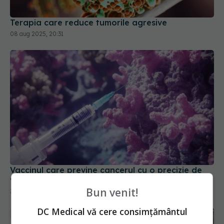
Terapia care reduce tumorile agresive
08 aug 2025, 20:31
Vaccinul care previne cancerul cu o precizie de
90%
30 sep 2025, 09:34
Bun venit!
DC Medical vă cere consimțământul