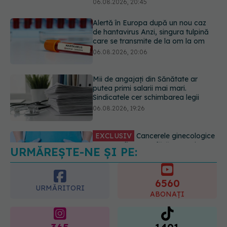
Mii de angajați din Sănătate ar
putea primi salarii mai mari.
Sindicatele cer schimbarea legii
06.08.2026, 19:26
EXCLUSIV
Cancerele ginecologice
care pot fi tratate fără operație. Dr.
Sorin Bogdan (SANADOR): Chirurgia
este indicată doar punctual, pentru
anumite categorii de paciente
06.08.2026, 19:05
URMĂREȘTE-NE ȘI PE:
EXCLUSIV
Brahiterapie vs
radioterapie externă în cancerul
ginecologic. Dr. Sorin Bogdan
6560
(SANADOR) explică diferența și
URMĂRITORI
cum acționează tratamentul
ABONAȚI
06.08.2026, 22:49
365
1401
URMĂRITORI
URMĂRITORI