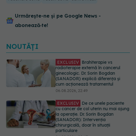
Urmărește-ne și pe Google News -
abonează‑te!
NOUTĂȚI
EXCLUSIV
De ce unele paciente
cu cancer de col uterin nu mai ajung
la operație. Dr. Sorin Bogdan
(SANADOR): Intervenția
chirurgicală, doar în situații
particulare
06.08.2026, 20:45
Alertă în Europa după un nou caz
de hantavirus Anzi, singura tulpină
care se transmite de la om la om
06.08.2026, 20:06