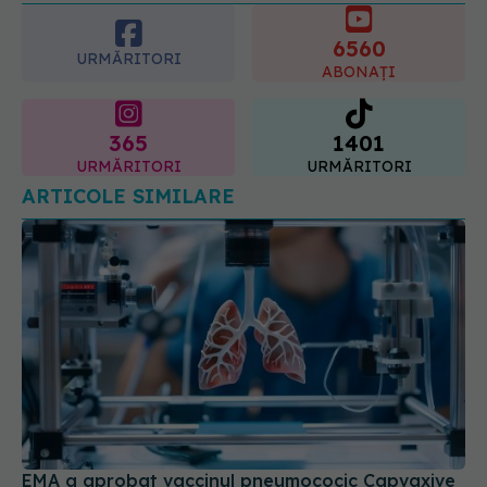
ABONAȚI
07.08.2026, 11:52
365
1401
URMĂRITORI
URMĂRITORI
ARTICOLE SIMILARE
EMA a aprobat vaccinul pneumococic Capvaxive
03 feb 2025, 14:45