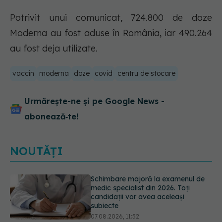
Potrivit unui comunicat, 724.800 de doze
Moderna au fost aduse în România, iar 490.264
au fost deja utilizate.
vaccin
moderna
doze
covid
centru de stocare
Urmărește-ne și pe Google News -
abonează‑te!
NOUTĂȚI
Ashwagandha: 4 efecte adverse
potențial grave
07.08.2026, 11:03