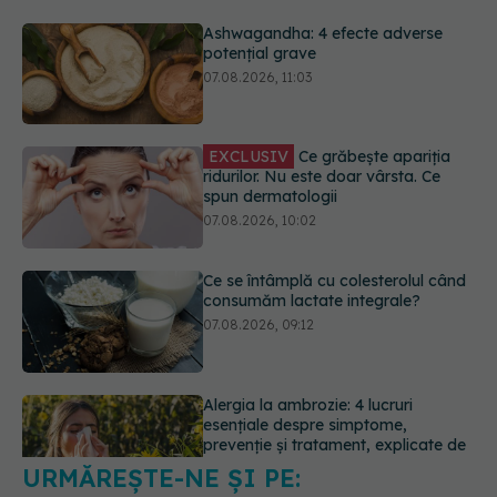
EXCLUSIV
Ce grăbește apariția
ridurilor. Nu este doar vârsta. Ce
spun dermatologii
07.08.2026, 10:02
Ce se întâmplă cu colesterolul când
consumăm lactate integrale?
07.08.2026, 09:12
Alergia la ambrozie: 4 lucruri
esențiale despre simptome,
prevenție și tratament, explicate de
dr. Tudor Ciuhodaru
07.08.2026, 08:21
URMĂREȘTE-NE ȘI PE:
Schimbare majoră la examenul de
medic specialist din 2026. Toți
candidații vor avea aceleași
6560
subiecte
URMĂRITORI