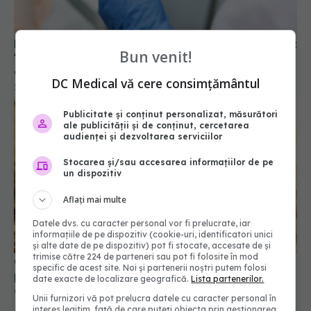
De la ce vârstă se face testul Babeş-Papanicolau:
"Vaccinarea anti-HPV, cea mai eficientă prevenţie
a cancerului de col uterin"
27 ian 2026, 13:29
Bun venit!
DC Medical vă cere consimțământul
Publicitate și conținut personalizat, măsurători
ale publicității și de conținut, cercetarea
audienței și dezvoltarea serviciilor
Stocarea și/sau accesarea informațiilor de pe
un dispozitiv
Aflați mai multe
Ce vaccin ar trebui să își facă neapărat
Datele dvs. cu caracter personal vor fi prelucrate, iar
persoanele pasionate de vânătoare și drumeții
informațiile de pe dispozitiv (cookie-uri, identificatori unici
și alte date de pe dispozitiv) pot fi stocate, accesate de și
03 iul 2026, 09:45
trimise către 224 de parteneri sau pot fi folosite în mod
specific de acest site. Noi și partenerii noștri putem folosi
date exacte de localizare geografică.
Lista partenerilor.
Unii furnizori vă pot prelucra datele cu caracter personal în
interes legitim, față de care puteți obiecta prin gestionarea