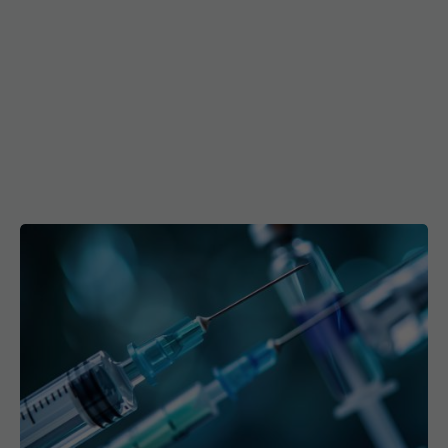
Substanța din vaccinuri care a stârnit panică
28 iun 2025, 19:56