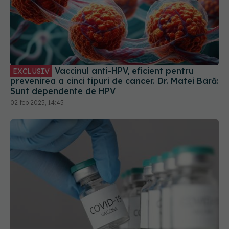
Vaccinul anti-HPV, eficient pentru
EXCLUSIV
prevenirea a cinci tipuri de cancer. Dr. Matei Bâră:
Sunt dependente de HPV
02 feb 2025, 14:45
FDA amână o decizie cheie privind un vaccin anti-
COVID-19