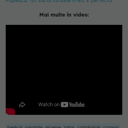
Popescu: Tot sucul rămâne în ea. E perfectă
Mai multe în video:
medical
sanatate
glicemie
zahar
carbohidrati
cozonac