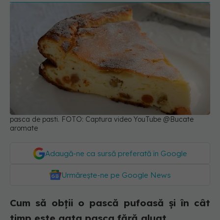
pasca de pasti. FOTO: Captura video YouTube @Bucate
aromate
Adaugă-ne ca sursă preferată în Google
Urmărește-ne pe Google News
Cum să obții o pască pufoasă și în cât
timp este gata pasca fără aluat.