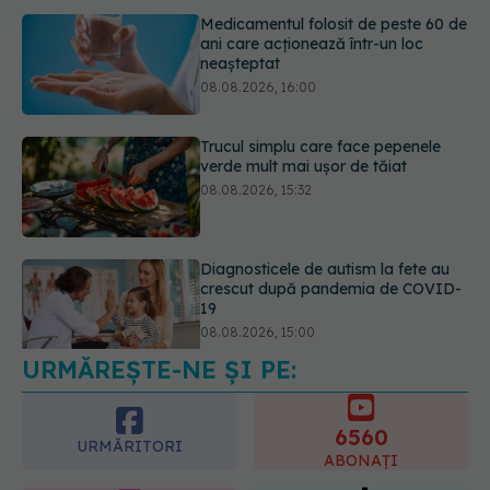
Trucul simplu care face pepenele
verde mult mai ușor de tăiat
08.08.2026, 15:32
Diagnosticele de autism la fete au
crescut după pandemia de COVID-
19
08.08.2026, 15:00
URMĂREȘTE-NE ȘI PE:
Microplasticele pot traversa bariera
placentară și modifica hormonii
08.08.2026, 18:00
6560
URMĂRITORI
ABONAȚI
365
1401
URMĂRITORI
URMĂRITORI
ARTICOLE SIMILARE