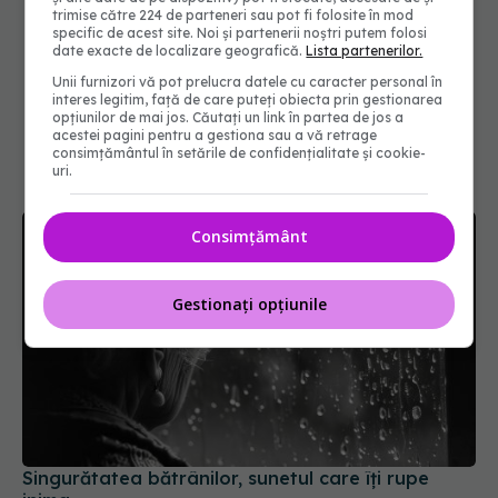
trimise către 224 de parteneri sau pot fi folosite în mod
specific de acest site. Noi și partenerii noștri putem folosi
date exacte de localizare geografică.
Lista partenerilor.
Unii furnizori vă pot prelucra datele cu caracter personal în
interes legitim, față de care puteți obiecta prin gestionarea
opțiunilor de mai jos. Căutați un link în partea de jos a
acestei pagini pentru a gestiona sau a vă retrage
consimțământul în setările de confidențialitate și cookie-
uri.
Consimțământ
Gestionați opțiunile
Singurătatea bătrânilor, sunetul care îți rupe
inima
01 sep 2025, 09:08