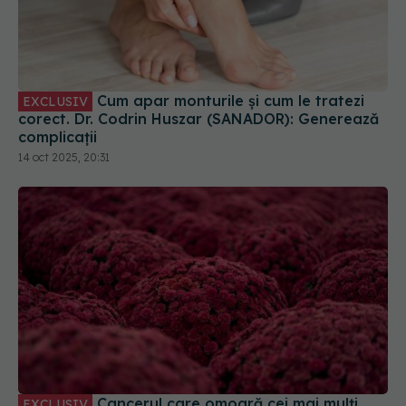
Cum apar monturile și cum le tratezi
EXCLUSIV
corect. Dr. Codrin Huszar (SANADOR): Generează
complicații
14 oct 2025, 20:31
Cancerul care omoară cei mai mulți
EXCLUSIV
români. Dr. Eliza Gangone (SANADOR): Principala
cauză de deces
19 aug 2025, 22:38