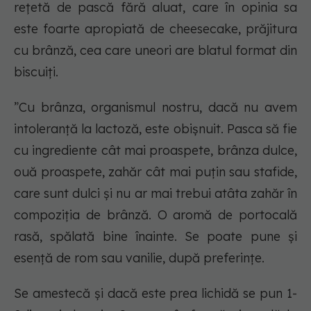
rețetă de pască fără aluat, care în opinia sa
este foarte apropiată de cheesecake, prăjitura
cu brânză, cea care uneori are blatul format din
biscuiți.
”Cu brânza, organismul nostru, dacă nu avem
intoleranță la lactoză, este obișnuit. Pasca să fie
cu ingrediente cât mai proaspete, brânza dulce,
ouă proaspete, zahăr cât mai puțin sau stafide,
care sunt dulci și nu ar mai trebui atâta zahăr în
compoziția de brânză. O aromă de portocală
rasă, spălată bine înainte. Se poate pune și
esență de rom sau vanilie, după preferințe.
Se amestecă și dacă este prea lichidă se pun 1-