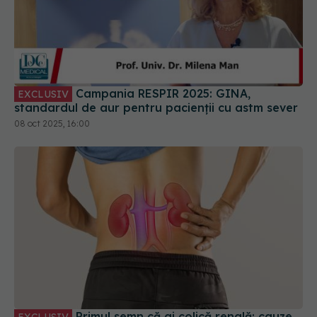
Campania RESPIR 2025: GINA,
EXCLUSIV
standardul de aur pentru pacienții cu astm sever
08 oct 2025, 16:00
Primul semn că ai colică renală: cauze
EXCLUSIV
și prevenție. Dr Bogdan Pârlițeanu: Blochează
fluxul urinar
30 iul 2025, 10:30