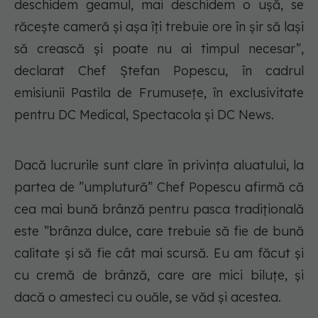
deschidem geamul, mai deschidem o ușă, se
răcește cameră și așa îți trebuie ore în șir să lași
să crească și poate nu ai timpul necesar”,
declarat Chef Ștefan Popescu, în cadrul
emisiunii Pastila de Frumusețe, în exclusivitate
pentru DC Medical, Spectacola și DC News.
Dacă lucrurile sunt clare în privința aluatului, la
partea de ”umplutură” Chef Popescu afirmă că
cea mai bună brânză pentru pasca tradițională
este ”brânza dulce, care trebuie să fie de bună
calitate și să fie cât mai scursă. Eu am făcut și
cu cremă de brânză, care are mici biluțe, și
dacă o amesteci cu ouăle, se văd și acestea.