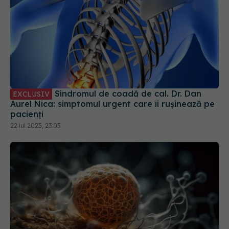
Sindromul de coadă de cal. Dr. Dan
EXCLUSIV
Aurel Nica: simptomul urgent care îi rușinează pe
pacienți
22 iul 2025, 23:05
Cum aleg medicii tratamentul care îți
EXCLUSIV
poate salva viața în cancer