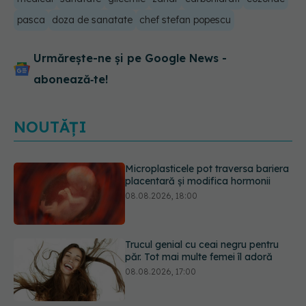
pasca
doza de sanatate
chef stefan popescu
Urmărește-ne și pe Google News -
abonează‑te!
NOUTĂȚI
Trucul genial cu ceai negru pentru
păr. Tot mai multe femei îl adoră
08.08.2026, 17:00
Medicamentul folosit de peste 60 de
ani care acționează într-un loc
neașteptat
08.08.2026, 16:00