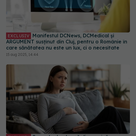
Manifestul DCNews, DCMedical și
EXCLUSIV
ARGUMENT susținut din Cluj, pentru o Românie în
care sănătatea nu este un lux, ci o necesitate
15 aug 2025, 14:44
Semnele de alarmă din sarcină care
EXCLUSIV
trebuie să te trimită la medic. Dr. Ingrid Gheorghe
(SANADOR): Necesită prezentare imediată
29 sep 2025, 14:24