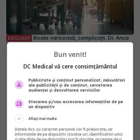
Boala varicoasă, complicații. Dr. Anca
EXCLUSIV
Chitic: Potențial letal foarte mare
13 iun 2025, 18:24
Bun venit!
DC Medical vă cere consimțământul
Publicitate și conținut personalizat, măsurători
ale publicității și de conținut, cercetarea
audienței și dezvoltarea serviciilor
Stocarea și/sau accesarea informațiilor de pe
un dispozitiv
Aflați mai multe
Datele dvs. cu caracter personal vor fi prelucrate, iar
informațiile de pe dispozitiv (cookie-uri, identificatori unici
și alte date de pe dispozitiv) pot fi stocate, accesate de și