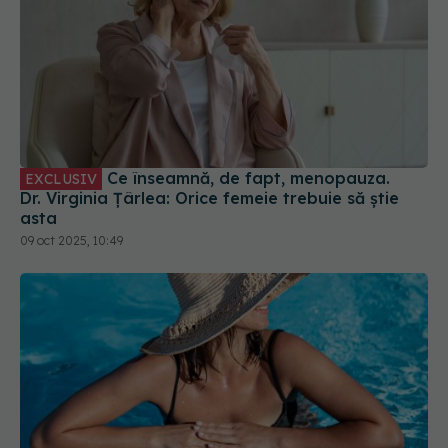
Ce înseamnă, de fapt, menopauza.
EXCLUSIV
Dr. Virginia Țârlea: Orice femeie trebuie să știe
asta
09 oct 2025, 10:49
Pericolul invizibil al sezonului cald. La ce să fii
atent dacă mergi la mare sau piscină