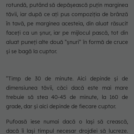
rotundă, putând să depășească puțin marginea
tăvii, iar după ce ați pus compoziția de brânză
în tavă, pe marginea acesteia, din aluat răsucit
faceți ca un șnur, iar pe mijlocul pască, tot din
aluat puneți alte două ”șnuri” în formă de cruce
și se bagă la cuptor.
”Timp de 30 de minute. Aici depinde și de
dimensiunea tăvii, căci dacă este mai mare
trebuie să stea 40-45 de minute, la 160 de
grade, dar și aici depinde de fiecare cuptor.
Pufoasă iese numai dacă o lași să crească,
dacă îi lași timpul necesar drojdiei să lucreze.