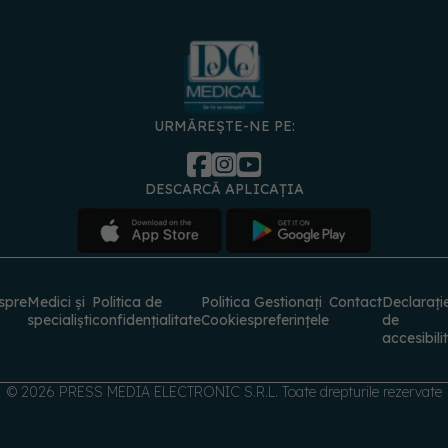
URMĂREȘTE-NE PE:
DESCARCĂ APLICAȚIA
spre
Medici și
Politica de
Politica
Gestionați
Contact
Declarați
specialiști
confidențialitate
Cookies
preferințele
de
accesibili
© 2026 PRESS MEDIA ELECTRONIC S.R.L. Toate drepturile rezervate