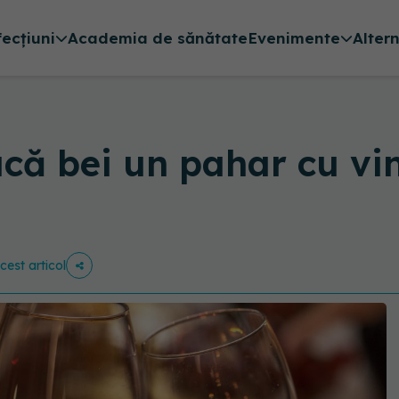
fecțiuni
Academia de sănătate
Evenimente
Alter
dacă bei un pahar cu v
cest articol