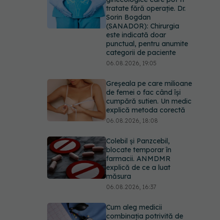
tratate fără operație. Dr.
Sorin Bogdan
(SANADOR): Chirurgia
este indicată doar
punctual, pentru anumite
categorii de paciente
06.08.2026, 19:05
Greșeala pe care milioane
de femei o fac când își
cumpără sutien. Un medic
explică metoda corectă
06.08.2026, 18:08
Colebil și Panzcebil,
blocate temporar în
farmacii. ANMDMR
explică de ce a luat
măsura
06.08.2026, 16:37
Cum aleg medicii
combinația potrivită de