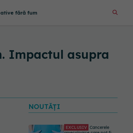
native fără fum
in. Impactul asupra
NOUTĂȚI
EXCLUSIV
Cancerele
ginecologice care pot fi