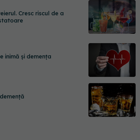
ierul. Cresc riscul de a
statoare
de inimă și demența
e demență