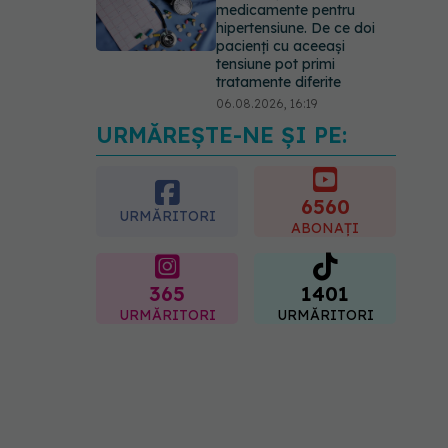
medicamente pentru
hipertensiune. De ce doi
pacienți cu aceeași
tensiune pot primi
tratamente diferite
06.08.2026, 16:19
URMĂREȘTE-NE ȘI PE:
Mii de angajați din
Sănătate ar putea primi
salarii mai mari.
Sindicatele cer schimbarea
6560
URMĂRITORI
legii
ABONAȚI
06.08.2026, 19:26
365
1401
URMĂRITORI
URMĂRITORI