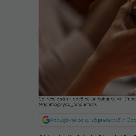
Ce trebuie să știi dacă bei un pahar cu vin. Impac
Magnific@syda_productions
Adaugă-ne ca sursă preferată în Go