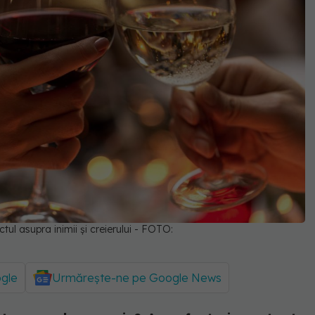
tul asupra inimii și creierului - FOTO:
ogle
Urmărește-ne pe Google News