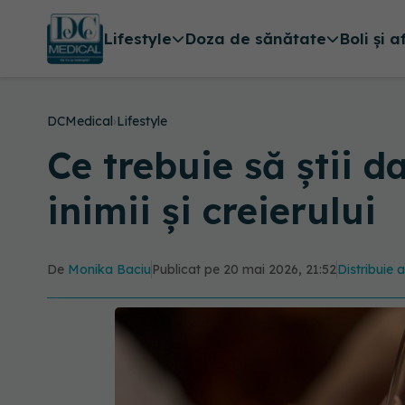
Lifestyle
Doza de sănătate
Boli și a
DCMedical
›
Lifestyle
Ce trebuie să știi 
inimii și creierului
De
Monika Baciu
Publicat pe 20 mai 2026, 21:52
Distribuie a