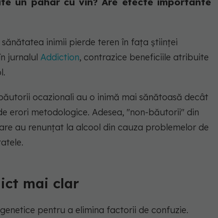
âte un pahar cu vin? Are efecte importante
sănătatea inimii pierde teren în fața științei
n jurnalul
Addiction
, contrazice beneficiile atribuite
l.
 băutorii ocazionali au o inimă mai sănătoasă decât
e erori metodologice. Adesea, "non-băutorii" din
care au renunțat la alcool din cauza problemelor de
atele.
ict mai clar
 genetice pentru a elimina factorii de confuzie.