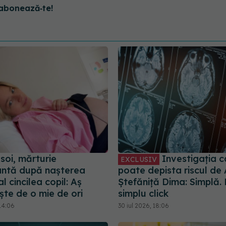
abonează‑te!
soi, mărturie
Investigația c
EXCLUSIV
ntă după nașterea
poate depista riscul de 
l cincilea copil: Aș
Ștefăniță Dima: Simplă. 
ște de o mie de ori
simplu click
14:06
30 iul 2026, 18:06