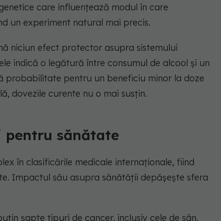
 genetice care influențează modul în care
nd un experiment natural mai precis.
mă niciun efect protector asupra sistemului
ele indică o legătură între consumul de alcool și un
ică probabilitate pentru un beneficiu minor la doze
ă, dovezile curente nu o mai susțin.
ri pentru sănătate
x în clasificările medicale internaționale, fiind
ite. Impactul său asupra sănătății depășește sfera
uțin șapte tipuri de cancer, inclusiv cele de sân,