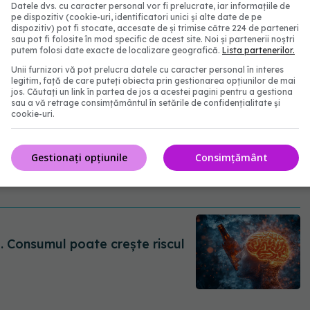
Datele dvs. cu caracter personal vor fi prelucrate, iar informațiile de
fluență pozitivă.
pe dispozitiv (cookie-uri, identificatori unici și alte date de pe
dispozitiv) pot fi stocate, accesate de și trimise către 224 de parteneri
sau pot fi folosite în mod specific de acest site. Noi și partenerii noștri
lului au fost mult supraestimate, în timp ce spectrul
putem folosi date exacte de localizare geografică.
Lista partenerilor.
Unii furnizori vă pot prelucra datele cu caracter personal în interes
credea anterior.
legitim, față de care puteți obiecta prin gestionarea opțiunilor de mai
jos. Căutați un link în partea de jos a acestei pagini pentru a gestiona
sau a vă retrage consimțământul în setările de confidențialitate și
cookie-uri.
Gestionați opțiunile
Consimțământ
. Consumul poate crește riscul