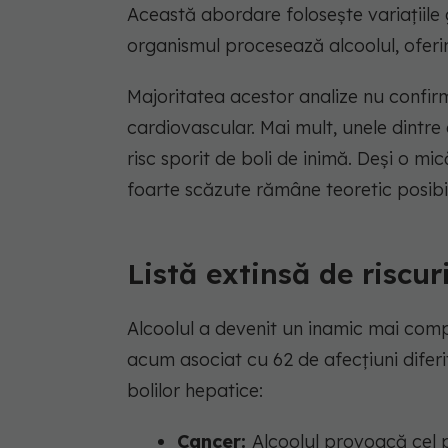
Această abordare folosește variațiile
organismul procesează alcoolul, oferi
Majoritatea acestor analize nu confir
cardiovascular. Mai mult, unele dintre 
risc sporit de boli de inimă. Deși o m
foarte scăzute rămâne teoretic posibil
Listă extinsă de riscu
Alcoolul a devenit un inamic mai comple
acum asociat cu 62 de afecțiuni difer
bolilor hepatice:
Cancer:
Alcoolul provoacă cel p