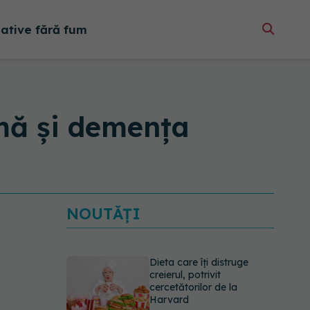
native fără fum
imă și demența
NOUTĂȚI
Dieta care îți distruge
creierul, potrivit
cercetătorilor de la
Harvard