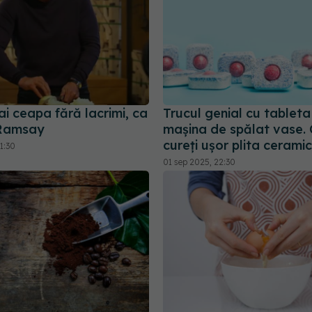
i ceapa fără lacrimi, ca
Trucul genial cu tableta
Ramsay
mașina de spălat vase.
cureți ușor plita cerami
1:30
01 sep 2025, 22:30