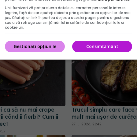
âmplă dacă pui miere în
Cum se taie corect cea
Unii furnizori vă pot prelucra datele cu caracter personal în interes
 trebuie să știi înainte
cubulețe
legitim, față de care puteți obiecta prin gestionarea opțiunilor de mai
sta
jos. Căutați un link în partea de jos a acestei pagini pentru a gestiona
03 mar 2026, 19:16
sau a vă retrage consimțământul în setările de confidențialitate și
09:18
cookie-uri.
Gestionați opțiunile
Consimțământ
i ca să nu mai crape
Trucul simplu care face 
i când îi fierbi? Cum îi
mult mai ușor de curăța
rect
27 iul 2026, 21:42
7:17