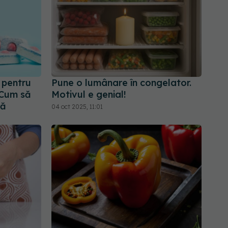
 pentru
Pune o lumânare în congelator.
 Cum să
Motivul e genial!
că
04 oct 2025, 11:01