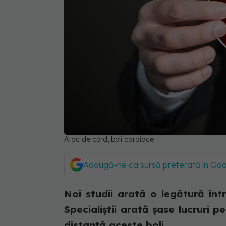
Atac de cord, boli cardiace
Adaugă-ne ca sursă preferată în Go
Noi studii arată o legătură între
Specialiștii arată șase lucruri p
distanță aceste boli....