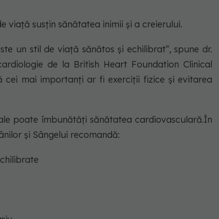
de viață susțin sănătatea inimii și a creierului.
e un stil de viață sănătos și echilibrat”, spune dr.
cardiologie de la British Heart Foundation Clinical
cei mai importanți ar fi exerciții fizice și evitarea
grale poate îmbunătăți sănătatea cardiovasculară.În
ămânilor și Sângelui recomandă:
chilibrate