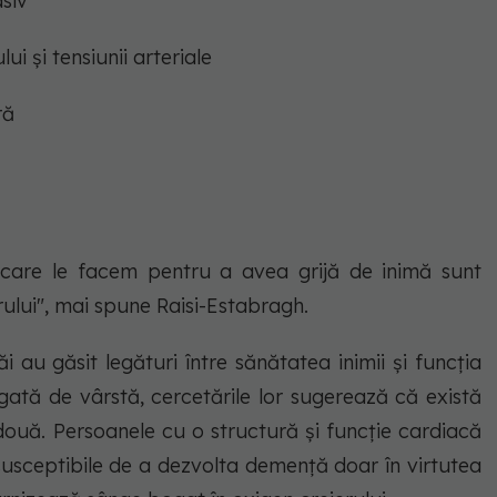
siv
i și tensiunii arteriale
ră
e care le facem pentru a avea grijă de inimă sunt
rului", mai spune Raisi-Estabragh.
i au găsit legături între sănătatea inimii și funcția
gată de vârstă, cercetările lor sugerează că există
uă. Persoanele cu o structură și funcție cardiacă
susceptibile de a dezvolta demență doar în virtutea