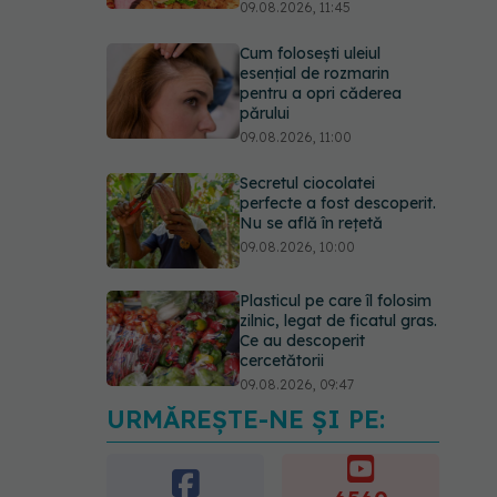
09.08.2026, 11:45
Cum folosești uleiul
esențial de rozmarin
pentru a opri căderea
părului
09.08.2026, 11:00
Secretul ciocolatei
perfecte a fost descoperit.
Nu se află în rețetă
09.08.2026, 10:00
Plasticul pe care îl folosim
zilnic, legat de ficatul gras.
Ce au descoperit
cercetătorii
09.08.2026, 09:47
URMĂREȘTE-NE ȘI PE:
Mai trebuie să numărăm
caloriile ca să slăbim? Ce
se schimbă în era
medicamentelor GLP-1