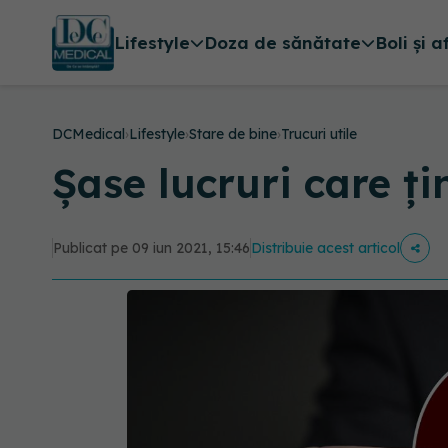
Lifestyle
Doza de sănătate
Boli și a
DCMedical
›
Lifestyle
›
Stare de bine
›
Trucuri utile
Șase lucruri care ț
Publicat pe 09 iun 2021, 15:46
Distribuie acest articol