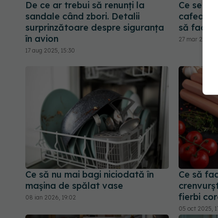
De ce ar trebui să renunți la
Ce se înt
sandale când zbori. Detalii
cafea. Ce
surprinzătoare despre siguranța
să faci a
în avion
27 mar 2026, 
17 aug 2025, 15:30
Ce să nu mai bagi niciodată în
Ce să fac
mașina de spălat vase
crenvurști
fierbi co
08 ian 2026, 19:02
05 oct 2025, 1