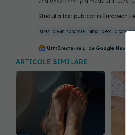
anatomiei inimii și a modului în care f
Studiul a fost publicat în European H
stres
creier
sanatate
inima
dieta
alcool
co
Urmărește-ne și pe Google News - 
ARTICOLE SIMILARE