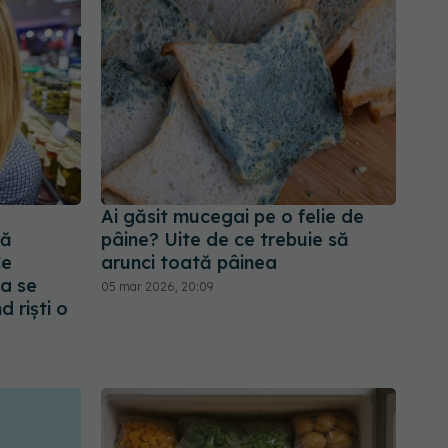
Ai găsit mucegai pe o felie de
că
pâine? Uite de ce trebuie să
Ce
arunci toată pâinea
a se
05 mar 2026, 20:09
 riști o