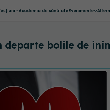
fecțiuni
Academia de sănătate
Evenimente
Alter
in departe bolile de in