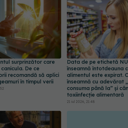
ntul surprinzător care
Data de pe etichetă NU
canicula. De ce
înseamnă întotdeauna 
rii recomandă să aplici
alimentul este expirat. 
geamuri în timpul verii
înseamnă cu adevărat „
consuma până la” și când
:52
toxiinfecție alimentară
21 iul 2026, 21:48