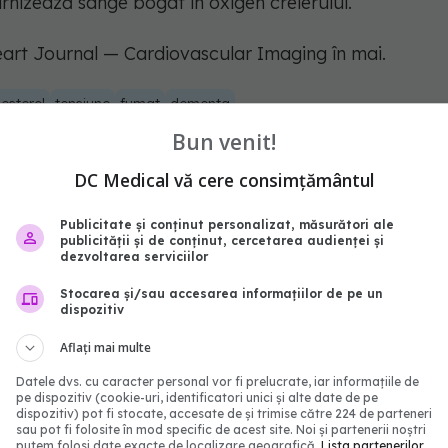
urnizează sânge bogat în oxigen creierului.
eart Journal — Cardiovascular Imaging în mai.
lesterol
tensiune
fumat
dementa
Bun venit!
abonează‑te!
DC Medical vă cere consimțământul
Publicitate și conținut personalizat, măsurători ale
publicității și de conținut, cercetarea audienței și
dezvoltarea serviciilor
Stocarea și/sau accesarea informațiilor de pe un
dispozitiv
Aflați mai multe
Datele dvs. cu caracter personal vor fi prelucrate, iar informațiile de
pe dispozitiv (cookie-uri, identificatori unici și alte date de pe
dispozitiv) pot fi stocate, accesate de și trimise către 224 de parteneri
sau pot fi folosite în mod specific de acest site. Noi și partenerii noștri
putem folosi date exacte de localizare geografică.
Lista partenerilor.