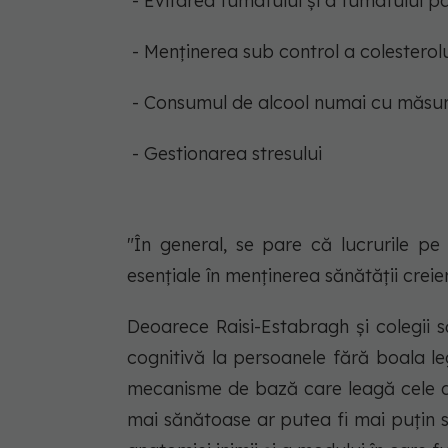
- Evitarea fumatului și a fumatului pa
- Menținerea sub control a colesterolulu
- Consumul de alcool numai cu măsu
- Gestionarea stresului
"În general, se pare că lucrurile p
esențiale în menținerea sănătății creie
Deoarece Raisi-Estabragh și colegii să
cognitivă la persoanele fără boala le
mecanisme de bază care leagă cele do
mai sănătoase ar putea fi mai puțin 