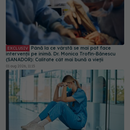
Până la ce vârstă se mai pot face
EXCLUSIV
intervenții pe inimă. Dr. Monica Trofin-Bănescu
(SANADOR): Calitate cât mai bună a vieții
01 aug 2026, 11:15
Criza ascunsă din sănătate. Dr. Cristian
EXCLUSIV
Toma: Angajații din sănătate au pierdut 50% din
puterea de cumpărare