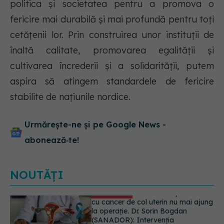
politica și societatea pentru a promova o
fericire mai durabilă și mai profundă pentru toți
cetățenii lor. Prin construirea unor instituții de
înaltă calitate, promovarea egalității și
cultivarea încrederii și a solidarității, putem
aspira să atingem standardele de fericire
stabilite de națiunile nordice.
Urmărește-ne și pe Google News -
abonează‑te!
NOUTĂȚI
Alertă în Europa după un nou caz
de hantavirus Anzi, singura tulpină