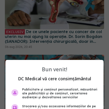
De ce unele paciente cu cancer de col
EXCLUSIV
uterin nu mai ajung la operație. Dr. Sorin Bogdan
(SANADOR): Intervenția chirurgicală, doar în
situații particulare
06 aug 2026, 20:45
Bun venit!
DC Medical vă cere consimțământul
Publicitate și conținut personalizat, măsurători
ale publicității și de conținut, cercetarea
Aproape jumătate dintre pacienții cu
EXCLUSIV
audienței și dezvoltarea serviciilor
anevrism rupt nu mai ajung la tratament. Dr.
Ștefăniță Dima: Nu mai apucă să beneficieze de
Stocarea și/sau accesarea informațiilor de pe