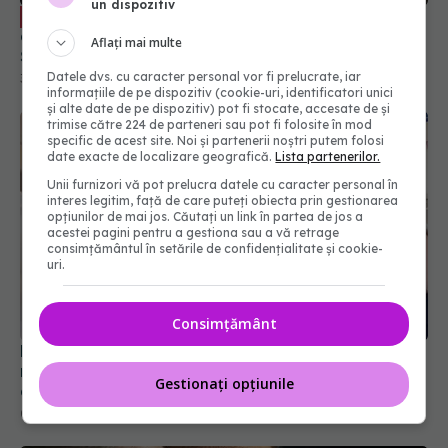
tratament
un dispozitiv
31 iul 2026, 16:23
Aflați mai multe
Datele dvs. cu caracter personal vor fi prelucrate, iar
informațiile de pe dispozitiv (cookie-uri, identificatori unici
și alte date de pe dispozitiv) pot fi stocate, accesate de și
trimise către 224 de parteneri sau pot fi folosite în mod
specific de acest site. Noi și partenerii noștri putem folosi
date exacte de localizare geografică.
Lista partenerilor.
Unii furnizori vă pot prelucra datele cu caracter personal în
interes legitim, față de care puteți obiecta prin gestionarea
opțiunilor de mai jos. Căutați un link în partea de jos a
acestei pagini pentru a gestiona sau a vă retrage
consimțământul în setările de confidențialitate și cookie-
uri.
Laura Cosoi, mărturie emoționantă după
nașterea celui de-al cincilea copil: Aș putea naște
de o mie de ori
Consimțământ
02 aug 2026, 14:06
Gestionați opțiunile