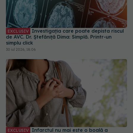
Investigația care poate depista riscul
EXCLUSIV
de AVC. Dr. Ștefăniță Dima: Simplă. Printr-un
simplu click
30 iul 2026, 18:06
Infarctul nu mai este o boală a
EXCLUSIV
vârstnicilor. Dr. Monica Trofin-Bănescu
(SANADOR): Tablou clinic extrem de agresiv
02 aug 2026, 11:50