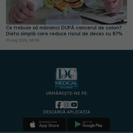
Ce trebuie să mănânci DUPĂ cancerul de colon?
Dieta simplă care reduce riscul de deces cu 87%
05 aug 2026, 08:08
URMĂREȘTE-NE PE:
DESCARCĂ APLICAȚIA
spre
Medici și
Politica de
Politica
Gestionați
Contact
Declarați
specialiști
confidențialitate
Cookies
preferințele
de