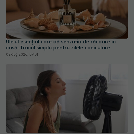
Uleiul esențial care dă senzația de răcoare în
casă. Trucul simplu pentru zilele caniculare
02 aug 2026, 09:01
Greșeala pe care mulți o fac pe caniculă. Când
ventilatorul nu mai este o soluție
03 aug 2026, 14:08