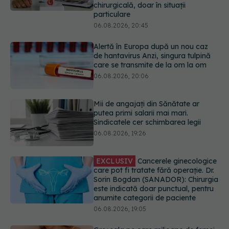
care se transmite de la om la om
06.08.2026, 20:06
Mii de angajați din Sănătate ar
putea primi salarii mai mari.
Sindicatele cer schimbarea legii
06.08.2026, 19:26
EXCLUSIV
Cancerele ginecologice
care pot fi tratate fără operație. Dr.
Sorin Bogdan (SANADOR): Chirurgia
este indicată doar punctual, pentru
anumite categorii de paciente
06.08.2026, 19:05
Greșeala pe care milioane de femei
o fac când își cumpără sutien. Un
medic explică metoda corectă
06.08.2026, 18:08
URMĂREȘTE-NE ȘI PE:
EXCLUSIV
De ce unele paciente