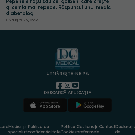
Pepenele roșu sau cel galben: care crește
glicemia mai repede. Răspunsul unui medic
diabetolog
06 aug 2026, 09:36
URMĂREȘTE-NE PE:
DESCARCĂ APLICAȚIA
spre
Medici și
Politica de
Politica
Gestionați
Contact
Declarați
specialiști
confidențialitate
Cookies
preferințele
de