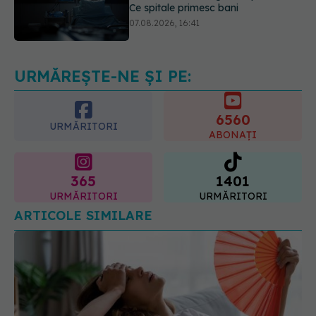
Ce spune culoarea ta preferată
despre vârsta pe care o ai. Care
este "codul cromatic" al generațiilor
07.08.2026, 21:29
URMĂREȘTE-NE ȘI PE:
6560
URMĂRITORI
ABONAȚI
365
1401
URMĂRITORI
URMĂRITORI
ARTICOLE SIMILARE