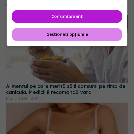
04 aug 2026, 17:29
Consimțământ
Gestionați opțiunile
Alimentul pe care merită să îl consumi pe timp de
caniculă. Medicii îl recomandă vara
02 aug 2026, 10:20