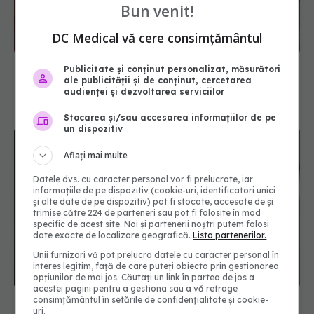
Bun venit!
DC Medical vă cere consimțământul
Leguma care poate reduce cu 15% riscul de
Publicitate și conținut personalizat, măsurători
cancer. Beneficii surprinzătoare pentru ochi,
ale publicității și de conținut, cercetarea
intestin și imunitate
audienței și dezvoltarea serviciilor
02 aug 2026, 11:07
Stocarea și/sau accesarea informațiilor de pe
un dispozitiv
Aflați mai multe
Datele dvs. cu caracter personal vor fi prelucrate, iar
informațiile de pe dispozitiv (cookie-uri, identificatori unici
și alte date de pe dispozitiv) pot fi stocate, accesate de și
trimise către 224 de parteneri sau pot fi folosite în mod
specific de acest site. Noi și partenerii noștri putem folosi
date exacte de localizare geografică.
Lista partenerilor.
Unii furnizori vă pot prelucra datele cu caracter personal în
interes legitim, față de care puteți obiecta prin gestionarea
opțiunilor de mai jos. Căutați un link în partea de jos a
acestei pagini pentru a gestiona sau a vă retrage
De ce multe femei află prea târziu că au cancer
consimțământul în setările de confidențialitate și cookie-
de sân
uri.