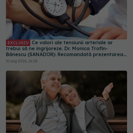
Ce valori ale tensiunii arteriale ar
EXCLUSIV
trebui să ne îngrijoreze. Dr. Monica Trofin-
Bănescu (SANADOR): Recomandată prezentarea
la medic
01 aug 2026, 16:28