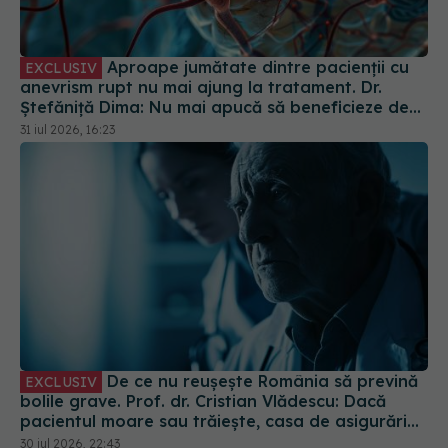
Aproape jumătate dintre pacienții cu
EXCLUSIV
anevrism rupt nu mai ajung la tratament. Dr.
Ștefăniță Dima: Nu mai apucă să beneficieze de
tratament
31 iul 2026, 16:23
De ce nu reușește România să prevină
EXCLUSIV
bolile grave. Prof. dr. Cristian Vlădescu: Dacă
pacientul moare sau trăiește, casa de asigurări
primește aceeași sumă
30 iul 2026, 22:43