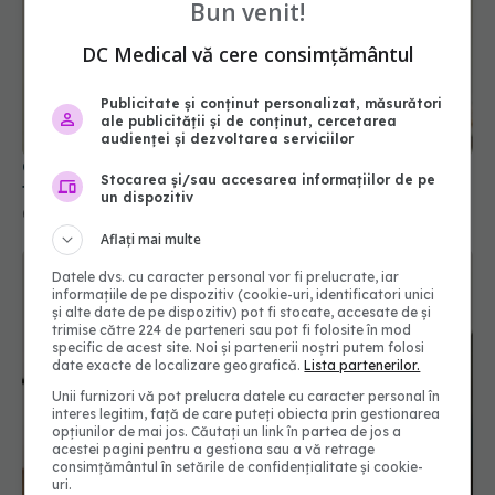
Bun venit!
DC Medical vă cere consimțământul
Publicitate și conținut personalizat, măsurători
ale publicității și de conținut, cercetarea
audienței și dezvoltarea serviciilor
Gestul banal din rutina de dimineață care poate
Stocarea și/sau accesarea informațiilor de pe
trăda primele semne de demență
un dispozitiv
04 aug 2026, 09:52
Aflați mai multe
Datele dvs. cu caracter personal vor fi prelucrate, iar
informațiile de pe dispozitiv (cookie-uri, identificatori unici
și alte date de pe dispozitiv) pot fi stocate, accesate de și
trimise către 224 de parteneri sau pot fi folosite în mod
specific de acest site. Noi și partenerii noștri putem folosi
date exacte de localizare geografică.
Lista partenerilor.
Unii furnizori vă pot prelucra datele cu caracter personal în
interes legitim, față de care puteți obiecta prin gestionarea
opțiunilor de mai jos. Căutați un link în partea de jos a
acestei pagini pentru a gestiona sau a vă retrage
consimțământul în setările de confidențialitate și cookie-
uri.