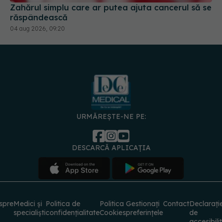
Zahărul simplu care ar putea ajuta cancerul să se
răspândească
04 aug 2026, 09:20
URMĂREȘTE-NE PE:
DESCARCĂ APLICAȚIA
spre
Medici și
Politica de
Politica
Gestionați
Contact
Declarați
specialiști
confidențialitate
Cookies
preferințele
de
accesibili