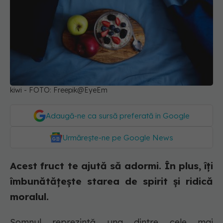
kiwi - FOTO: Freepik@EyeEm
Adaugă-ne ca sursă preferată în Google
Urmărește-ne pe Google News
Acest fruct te ajută să adormi. În plus, îți
îmbunătățește starea de spirit și ridică
moralul.
Somnul reprezintă una dintre cele mai