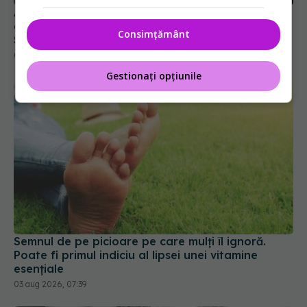
Aerul condiționat poate da simptome
asemănătoare unei boli. Ce este Sick Building
Consimțământ
Syndrome
05 aug 2026, 11:30
Gestionați opțiunile
Semnul de pe picioare pe care mulți îl ignoră.
Poate fi primul indiciu al lipsei unei vitamine
esențiale
03 aug 2026, 07:39