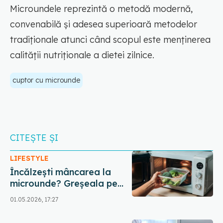
Microundele reprezintă o metodă modernă,
convenabilă și adesea superioară metodelor
tradiționale atunci când scopul este menținerea
calității nutriționale a dietei zilnice.
cuptor cu microunde
CITEȘTE ȘI
LIFESTYLE
Încălzești mâncarea la
microunde? Greșeala pe
care mulți o fac fără să
01.05.2026, 17:27
știe