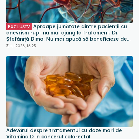
Aproape jumătate dintre pacienții cu
EXCLUSIV
anevrism rupt nu mai ajung la tratament. Dr.
Ștefăniță Dima: Nu mai apucă să beneficieze de
tratament
31 iul 2026, 16:23
Adevărul despre tratamentul cu doze mari de
Vitamina D în cancerul colorectal
06 aug 2026, 08:06