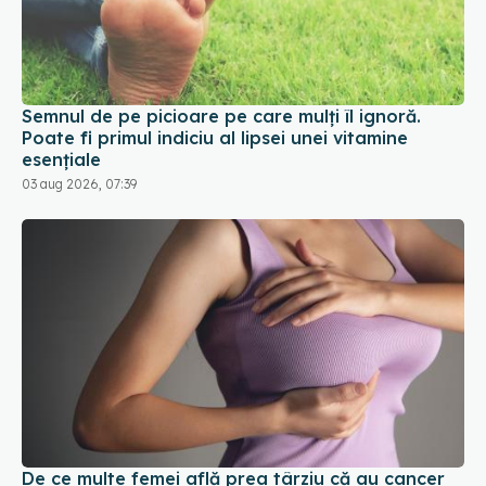
Semnul de pe picioare pe care mulți îl ignoră.
Poate fi primul indiciu al lipsei unei vitamine
esențiale
03 aug 2026, 07:39
De ce multe femei află prea târziu că au cancer
de sân
04 aug 2026, 17:29