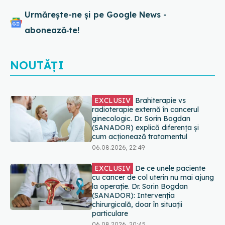
Urmărește-ne și pe Google News -
abonează‑te!
NOUTĂȚI
EXCLUSIV
De ce unele paciente
cu cancer de col uterin nu mai ajung
la operație. Dr. Sorin Bogdan
(SANADOR): Intervenția
chirurgicală, doar în situații
particulare
06.08.2026, 20:45
Alertă în Europa după un nou caz
de hantavirus Anzi, singura tulpină
care se transmite de la om la om
06.08.2026, 20:06