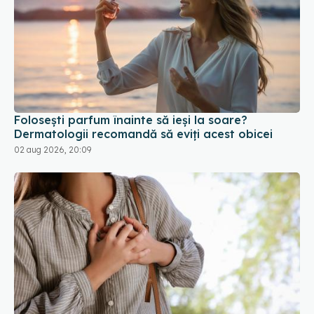
Folosești parfum înainte să ieși la soare?
Dermatologii recomandă să eviți acest obicei
02 aug 2026, 20:09
Infarctul nu mai este o boală a
EXCLUSIV