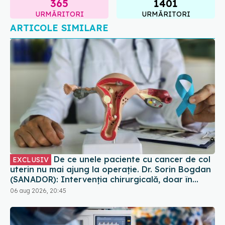
ARTICOLE SIMILARE
De ce unele paciente cu cancer de col
EXCLUSIV
uterin nu mai ajung la operație. Dr. Sorin Bogdan
(SANADOR): Intervenția chirurgicală, doar în
situații particulare
06 aug 2026, 20:45