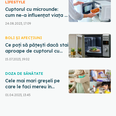
LIFESTYLE
Cuptorul cu microunde:
cum ne-a influențat viața în
ultimii 80 de ani
24.08.2023, 17:09
BOLI ȘI AFECȚIUNI
Ce poți să pățești dacă stai
aproape de cuptorul cu
microunde. Greșeala uriașă
15.07.2023, 19:02
pe care ai făcut-o până
acum
DOZA DE SĂNĂTATE
Cele mai mari greșeli pe
care le faci mereu în
bucătărie și care te
01.04.2023, 13:45
îmbolnăvesc. Boala
ascunsă din chiuvetă sau
frigider