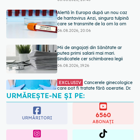
Mii de angajați din Sănătate ar
putea primi salarii mai mari.
Sindicatele cer schimbarea legii
06.08.2026, 19:26
EXCLUSIV
Cancerele ginecologice
care pot fi tratate fără operație. Dr.
Sorin Bogdan (SANADOR): Chirurgia
este indicată doar punctual, pentru
anumite categorii de paciente
06.08.2026, 19:05
URMĂREȘTE-NE ȘI PE:
EXCLUSIV
Brahiterapie vs
radioterapie externă în cancerul
ginecologic. Dr. Sorin Bogdan
6560
(SANADOR) explică diferența și
URMĂRITORI
cum acționează tratamentul
ABONAȚI
06.08.2026, 22:49
365
1401
URMĂRITORI
URMĂRITORI