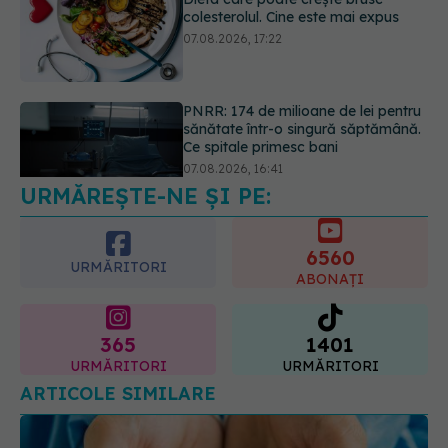
sănătate într-o singură săptămână.
Ce spitale primesc bani
07.08.2026, 16:41
Ce spune culoarea ta preferată
despre vârsta pe care o ai. Care
este "codul cromatic" al generațiilor
07.08.2026, 21:29
URMĂREȘTE-NE ȘI PE:
6560
URMĂRITORI
ABONAȚI
365
1401
URMĂRITORI
URMĂRITORI
ARTICOLE SIMILARE