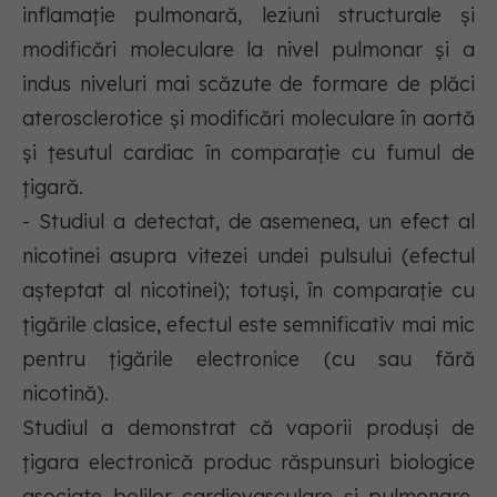
inflamație pulmonară, leziuni structurale și
modificări moleculare la nivel pulmonar și a
indus niveluri mai scăzute de formare de plăci
aterosclerotice și modificări moleculare în aortă
și țesutul cardiac în comparație cu fumul de
țigară.
- Studiul a detectat, de asemenea, un efect al
nicotinei asupra vitezei undei pulsului (efectul
așteptat al nicotinei); totuși, în comparație cu
țigările clasice, efectul este semnificativ mai mic
pentru țigările electronice (cu sau fără
nicotină).
Studiul a demonstrat că vaporii produși de
țigara electronică produc răspunsuri biologice
asociate bolilor cardiovasculare și pulmonare,