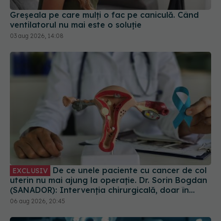
Greșeala pe care mulți o fac pe caniculă. Când
ventilatorul nu mai este o soluție
03 aug 2026, 14:08
De ce unele paciente cu cancer de col
EXCLUSIV
uterin nu mai ajung la operație. Dr. Sorin Bogdan
(SANADOR): Intervenția chirurgicală, doar în
situații particulare
06 aug 2026, 20:45