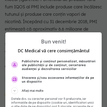
fum IQOS al PMI include produse care încălzesc
tutunul și produse care conțin vapori de
nicotină. Începând cu 31 decembrie 2018, PMI
estimează că aproximativ 6.6 milioane de
fumători adulți din toată lumea au încetat deja
Bun venit!
să fumeze și au ales produsul cu tutun încălzit
DC Medical vă cere consimțământul
al PMI, disponibil în prezent în 44 de piețe, sub
brandul IQOS. Pentru mai multe informații,
Publicitate și conținut personalizat, măsurători
ale publicității și de conținut, cercetarea
accesați site-urile PMI și PMIScience.
audienței și dezvoltarea serviciilor
Stocarea și/sau accesarea informațiilor de pe
tutun
fumat
tigari electronice
tigarile electronice
un dispozitiv
Aflați mai multe
Urmărește-ne și pe Google News -
abonează‑te!
Datele dvs. cu caracter personal vor fi prelucrate, iar
informațiile de pe dispozitiv (cookie-uri, identificatori unici
și alte date de pe dispozitiv) pot fi stocate, accesate de și