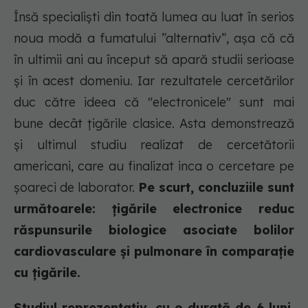
Însă specialiști din toată lumea au luat în serios
noua modă a fumatului ”alternativ”, așa că că
în ultimii ani au început să apară studii serioase
și în acest domeniu. Iar rezultatele cercetărilor
duc către ideea că "electronicele" sunt mai
bune decât țigările clasice. Asta demonstrează
și ultimul studiu realizat de cercetătorii
americani, care au finalizat inca o cercetare pe
șoareci de laborator.
Pe scurt, concluziile sunt
următoarele: țigările electronice reduc
răspunsurile biologice asociate bolilor
cardiovasculare și pulmonare în comparație
cu țigările.
Studiul reprezentativ, cu o durată de 6 luni,