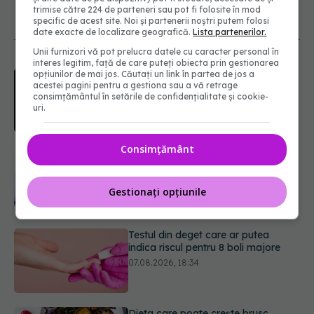
trimise către 224 de parteneri sau pot fi folosite în mod
specific de acest site. Noi și partenerii noștri putem folosi
NOUTĂȚI
date exacte de localizare geografică.
Lista partenerilor.
Unii furnizori vă pot prelucra datele cu caracter personal în
interes legitim, față de care puteți obiecta prin gestionarea
EXCLUSIV
Cancerele care pot fi
opțiunilor de mai jos. Căutați un link în partea de jos a
acestei pagini pentru a gestiona sau a vă retrage
prevenite. Dr. Sorin Bogdan
consimțământul în setările de confidențialitate și cookie-
(SANADOR): Au metode de
uri.
prevenție
07.08.2026, 20:09
Consimțământ
Testul din deget care ar putea
indica riscul pentru 8 boli majore
07.08.2026, 18:34
Gestionați opțiunile
Dieta care poate crește brusc
colesterolul. Cine este mai expus
07.08.2026, 17:22
PNRR: 174 de milioane de lei pentru