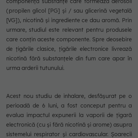
componență substanțe care formează aerosoli
(propilen glicol [PG] și / sau glicerină vegetală
[VG]), nicotină și ingrediente ce dau aromă. Prin
urmare, studiul este relevant pentru produsele
care conțin aceste componente. Spre deosebire
de țigările clasice, țigările electronice livrează
nicotină fără substanțele din fum care apar în
urma arderii tutunului.
Acest nou studiu de inhalare, desfășurat pe o
perioadă de 6 luni, a fost conceput pentru a
evalua impactul expunerii la vaporii de țigară
electronică (cu și fără nicotină și arome) asupra
sistemelui respirator și cardiovascular. Șoarecii