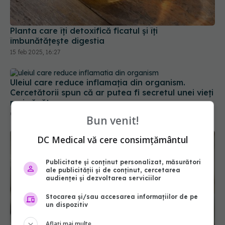
Planta care îți detoxifică ficatul și îți
îmbunătățește digestia
15 feb 2025, 16:27
Uleiul care reduce inflamația din organism.
Cercetătorii spun că ar putea fi secretul unei vieți
mai sănătoase
07 iul 2025, 14:23
Bun venit!
DC Medical vă cere consimțământul
Publicitate și conținut personalizat, măsurători
ale publicității și de conținut, cercetarea
audienței și dezvoltarea serviciilor
Stocarea și/sau accesarea informațiilor de pe
un dispozitiv
Aflați mai multe