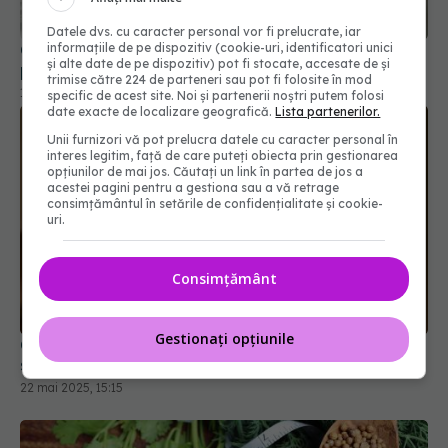
Datele dvs. cu caracter personal vor fi prelucrate, iar
informațiile de pe dispozitiv (cookie-uri, identificatori unici
Ceaiul de ghimbir: beneficii demonstrate științific
și alte date de pe dispozitiv) pot fi stocate, accesate de și
pentru inimă, imunitate și metabolism
trimise către 224 de parteneri sau pot fi folosite în mod
18 apr 2025, 11:59
specific de acest site. Noi și partenerii noștri putem folosi
date exacte de localizare geografică.
Lista partenerilor.
Unii furnizori vă pot prelucra datele cu caracter personal în
interes legitim, față de care puteți obiecta prin gestionarea
opțiunilor de mai jos. Căutați un link în partea de jos a
acestei pagini pentru a gestiona sau a vă retrage
consimțământul în setările de confidențialitate și cookie-
uri.
Consimțământ
Gestionați opțiunile
Ciuperca lui Dumnezeu sau "ciuperca nemuririi":
secret pentru glicemie și imunitate
22 mai 2025, 15:15