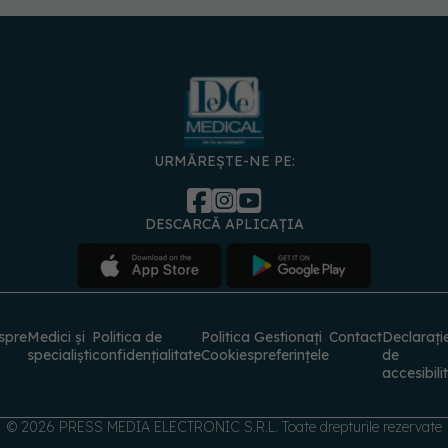
URMĂREȘTE-NE PE:
DESCARCĂ APLICAȚIA
spre
Medici și
Politica de
Politica
Gestionați
Contact
Declarați
specialiști
confidențialitate
Cookies
preferințele
de
accesibili
© 2026 PRESS MEDIA ELECTRONIC S.R.L. Toate drepturile rezervate