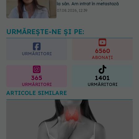
Dieta care poate crește brusc
colesterolul. Cine este mai expus
07.08.2026, 17:22
URMĂREȘTE-NE ȘI PE:
6560
URMĂRITORI
ABONAȚI
365
1401
URMĂRITORI
URMĂRITORI
ARTICOLE SIMILARE