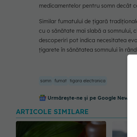
medicamentelor pentru somn decât con
Similar fumatului de țigară tradiţiona
cu o sănătate mai slabă a somnului, chi
descoperiri pot indica necesitatea eval
țigarete în sănătatea somnului în rând
somn
fumat
tigara electronica
Urmărește-ne și pe Google News - 
ARTICOLE SIMILARE