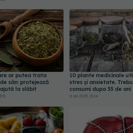
are ar putea trata
10 plante medicinale uti
 de sân: protejează
stres și anxietate. Trebu
 ajută la slăbit
consumi dupa 35 de ani
3:31
11 ian 2025, 15:14