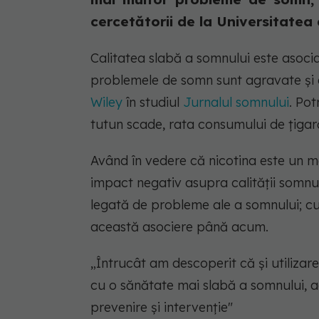
cercetătorii de la Universitatea d
Calitatea slabă a somnului este asoc
problemele de somn sunt agravate şi e
Wiley
în studiul
Jurnalul somnului
. Pot
tutun scade, rata consumului de țigară
Având în vedere că nicotina este un m
impact negativ asupra calităţii somnulu
legată de probleme ale a somnului; cu
această asociere până acum.
„Întrucât am descoperit că și utilizare
cu o sănătate mai slabă a somnului, ac
prevenire și intervenție"