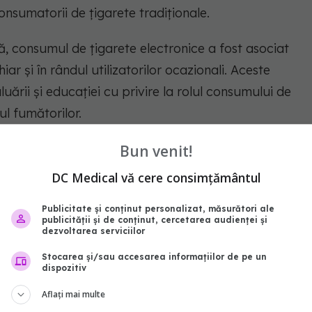
sumatorii de țigarete tradiţionale.
lă, consumul de țigarete electronice a fost asociat
ar și în rândul utilizatorilor ocazionali. Aceste
uării și educației cu privire la rolul consumului de
ul fumătorilor.
Bun venit!
DC Medical vă cere consimțământul
Publicitate și conținut personalizat, măsurători ale
publicității și de conținut, cercetarea audienței și
abonează‑te!
dezvoltarea serviciilor
Stocarea și/sau accesarea informațiilor de pe un
dispozitiv
Aflați mai multe