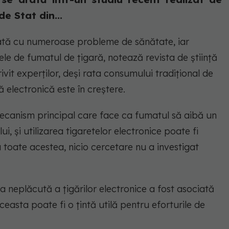
e Stat din...
iată cu numeroase probleme de sănătate, iar
le de fumatul de țigară, notează revista de ştiinţă
rivit experţilor, deși rata consumului tradițional de
 electronică este în creştere.
ecanism principal care face ca fumatul să aibă un
i, şi utilizarea tigaretelor electronice poate fi
 toate acestea, nicio cercetare nu a investigat
a neplăcută a țigărilor electronice a fost asociată
easta poate fi o țintă utilă pentru eforturile de