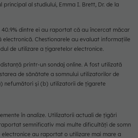
 principal al studiului, Emma I. Brett, Dr. de la
u. 40.9% dintre ei au raportat că au încercat măcar
ă electronică. Chestionarele au evaluat informațiile
l de utilizare a țigaretelor electronice.
distanță printr-un sondaj online. A fost utilizată
tarea de sănătate a somnului utilizatorilor de
) nefumători și (b) utilizatorii de țigarete
emente în analize. Utilizatorii actuali de ţigări
 raportat semnificativ mai multe dificultăți de somn
ri electronice au raportat o utilizare mai mare a