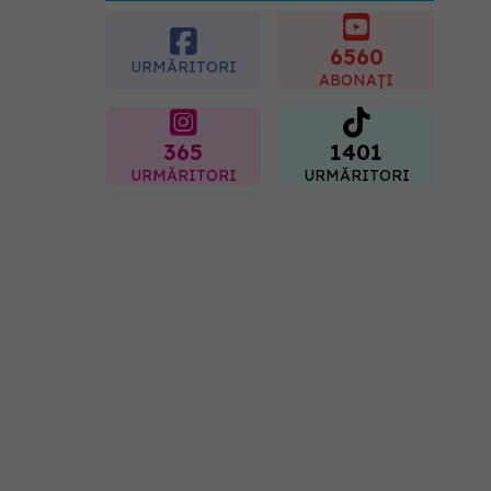
crescut forța musculară cu
30%
6560
08.08.2026, 14:00
URMĂRITORI
ABONAȚI
365
1401
URMĂRITORI
URMĂRITORI