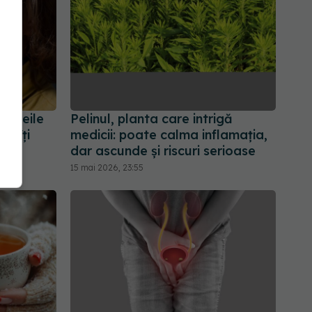
 femeile
Pelinul, planta care intrigă
să îți
medicii: poate calma inflamația,
ral
dar ascunde și riscuri serioase
15 mai 2026, 23:55