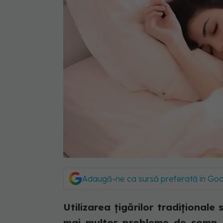
Adaugă-ne ca sursă preferată în Go
Utilizarea țigărilor tradiționale
mai multor probleme de somn, s