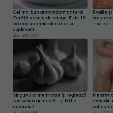
Cel mai bun antioxidant natural.
Roșiile și
Curăță vasele de sânge. E de 10
creștere
ori mai puternic decât orice
26 mai 2025, 
supliment
23 iun 2025, 23:17
Singurul aliment care îți reglează
Menstrua
tensiunea arterială - și NU e
remediu n
usturoiul!
calmante
19 apr 2025, 15:15
11 mai 2025, 1