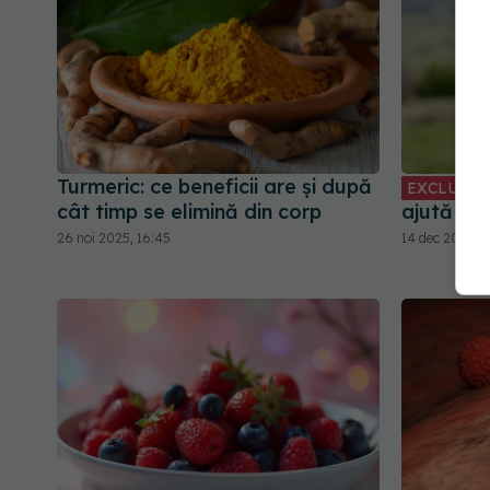
Turmeric: ce beneficii are și după
EXCLUSIV
cât timp se elimină din corp
ajută la
26 noi 2025, 16:45
14 dec 2025, 1