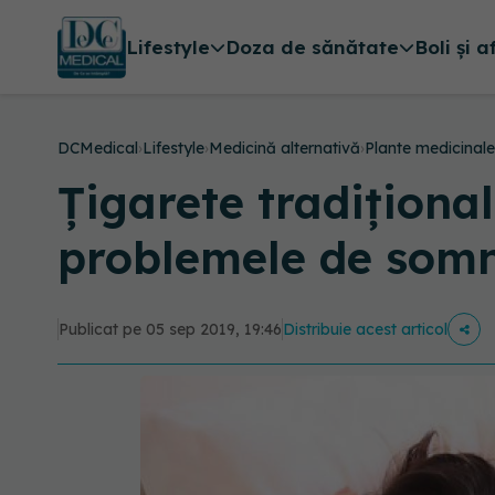
Lifestyle
Doza de sănătate
Boli și a
DCMedical
›
Lifestyle
›
Medicină alternativă
›
Plante medicinale
Țigarete tradițional
problemele de som
Publicat pe 05 sep 2019, 19:46
Distribuie acest articol