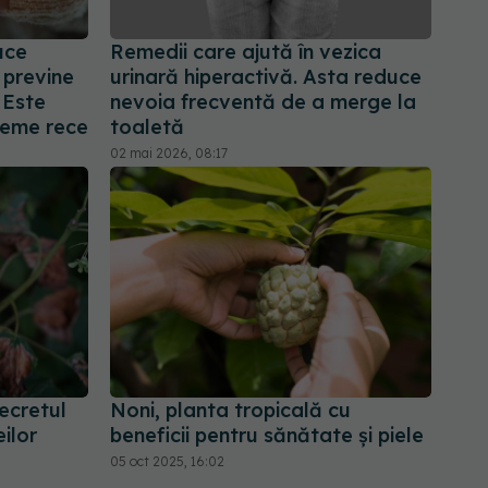
uce
Remedii care ajută în vezica
 previne
urinară hiperactivă. Asta reduce
. Este
nevoia frecventă de a merge la
vreme rece
toaletă
02 mai 2026, 08:17
ecretul
Noni, planta tropicală cu
ilor
beneficii pentru sănătate și piele
05 oct 2025, 16:02