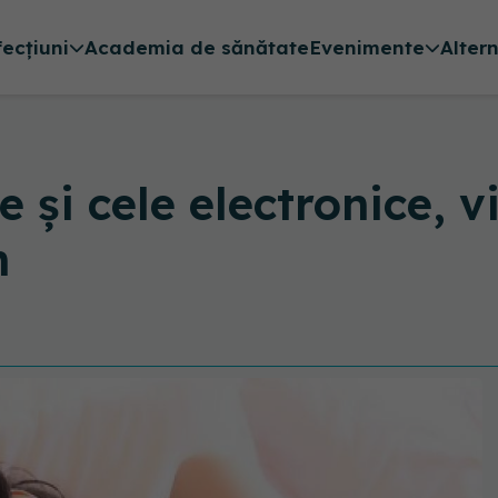
fecțiuni
Academia de sănătate
Evenimente
Alter
e și cele electronice, 
n