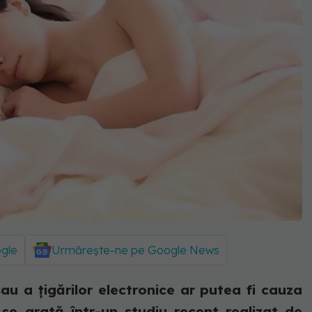
ogle
Urmărește-ne pe Google News
 sau a țigărilor electronice ar putea fi cauza
e arată într-un studiu recent realizat de