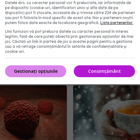
Datele dvs. cu caracter personal vor fi prelucrate, iar informațiile de
pe dispozitiv (cookie-uri, identificatori unici și alte date de pe
dispozitiv) pot fi stocate, accesate de și trimise către 224 de parteneri
sau pot fi folosite în mod specific de acest site. Noi și partenerii noștri
putem folosi date exacte de localizare geografică.
Lista partenerilor.
Unii furnizori vă pot prelucra datele cu caracter personal în interes
legitim, față de care puteți obiecta prin gestionarea opțiunilor de mai
jos. Căutați un link în partea de jos a acestei pagini pentru a gestiona
sau a vă retrage consimțământul în setările de confidențialitate și
cookie-uri.
Plante și ceaiuri care
Cel mai bun ceai pentru
 curățarea plămânilor
de peste 40 de ani: cum 
echilibrezi hormonii natu
9:42
Gestionați opțiunile
Consimțământ
28 ian 2025, 15:47