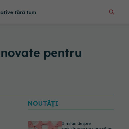
native fără fum
vinovate pentru
NOUTĂȚI
5 mituri despre
menstruație pe care să nu