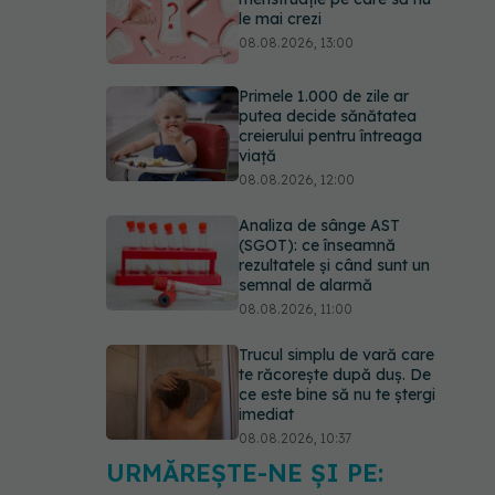
le mai crezi
08.08.2026, 13:00
Primele 1.000 de zile ar
putea decide sănătatea
creierului pentru întreaga
viață
08.08.2026, 12:00
Analiza de sânge AST
(SGOT): ce înseamnă
rezultatele și când sunt un
semnal de alarmă
08.08.2026, 11:00
Trucul simplu de vară care
te răcorește după duș. De
ce este bine să nu te ștergi
imediat
08.08.2026, 10:37
URMĂREȘTE-NE ȘI PE:
Bacteria din intestin care a