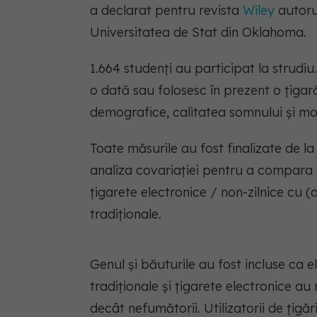
a declarat pentru revista
Wiley
autorul
Universitatea de Stat din Oklahoma.
1.664 studenți au participat la strudi
o dată sau folosesc în prezent o țigar
demografice, calitatea somnului și modu
Toate măsurile au fost finalizate de la 
analiza covariației pentru a compara s
țigarete electronice / non-zilnice cu (a
tradiţionale.
Genul și băuturile au fost incluse ca el
tradiţionale și țigarete electronice au
decât nefumătorii. Utilizatorii de țigă