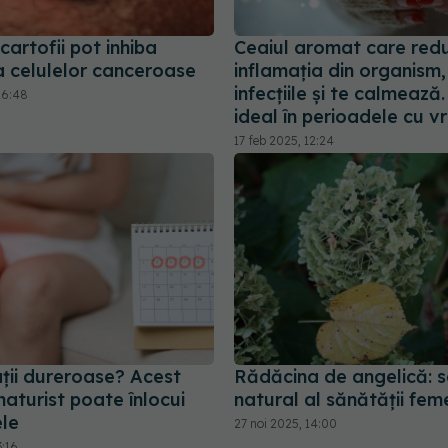
 cartofii pot inhiba
Ceaiul aromat care red
a celulelor canceroase
inflamația din organism,
infecțiile și te calmează
16:48
ideal în perioadele cu 
17 feb 2025, 12:24
ții dureroase? Acest
Rădăcina de angelică: s
aturist poate înlocui
natural al sănătății feme
le
27 noi 2025, 14:00
3:16