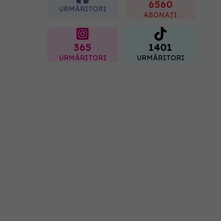
"codul cromatic" al
6560
URMĂRITORI
generațiilor
ABONAȚI
07.08.2026, 21:29
365
1401
URMĂRITORI
URMĂRITORI