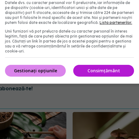
Datele dvs. cu caracter personal vor fi prelucrate, iar informațiile de
pe dispozitiv (cookie-uri, identificatori unici și alte date de pe
dispozitiv) pot fi stocate, accesate de și trimise către 224 de parteneri
ari de centenari fără boli cronice comune în Noua
sau pot fi folosite în mod specific de acest site. Noi și partenerii noștri
te țări.
putem folosi date exacte de localizare geografică.
Lista partenerilor.
Unii furnizori vă pot prelucra datele cu caracter personal în interes
legitim, față de care puteți obiecta prin gestionarea opțiunilor de mai
jos. Căutați un link în partea de jos a acestei pagini pentru a gestiona
sau a vă retrage consimțământul în setările de confidențialitate și
cookie-uri.
Gestionați opțiunile
Consimțământ
abonează‑te!