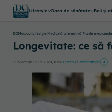
Lifestyle
Doza de sănătate
Boli și a
DCMedical
›
Lifestyle
›
Medicină alternativă
›
Plante medicinale
Longevitate: ce să f
Publicat pe 19 iun 2020, 07:31
Distribuie acest articol