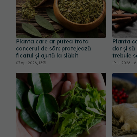
Planta care ar putea trata
Planta ca
cancerul de sân: protejează
dar și să
ficatul și ajută la slăbit
trebuie să
07 apr 2026, 13:31
19 iul 2026, 1