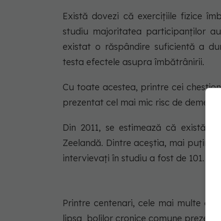
Există dovezi că exercițiile fizice î
studiu majoritatea participanților au 
existat o răspândire suficientă a dura
testa efectele asupra îmbătrânirii.
Cu toate acestea, printre cei chestiona
prezentat cel mai mic risc de demență
Din 2011, se estimează că există în
Zeelandă. Dintre aceștia, mai puțin d
intervievați în studiu a fost de 101.
Printre centenari, cele mai multe au f
lipsa bolilor cronice comune prezenta