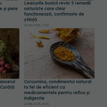
u
Leacurile bunicii revin: 5 remedii
 și piele
naturiste care chiar
funcționează, confirmate de
știință
27 mai 2025, 17:53
ancerul
Curcumina, condimentul natural
 Curăță
la fel de eficient ca
medicamentele pentru reflux și
indigestie
20 dec 2025, 18:41