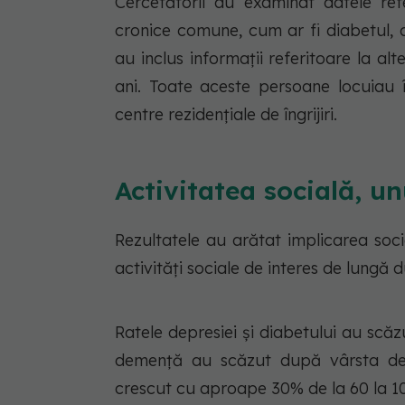
Cercetătorii au examinat datele re
cronice comune, cum ar fi diabetul, 
au inclus informații referitoare la a
ani. Toate aceste persoane locuiau î
centre rezidențiale de îngrijiri.
Activitatea socială, un
Rezultatele au arătat implicarea socia
activități sociale de interes de lungă 
Ratele depresiei și diabetului au scăz
demență au scăzut după vârsta de 8
crescut cu aproape 30% de la 60 la 10