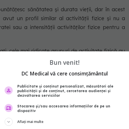
mbunătățesc sănătatea și durata vieții, dar în acest
avut un profil similar al activității fizice și nu a
tei sau a intensității activităților fizice pentru a
ți, cele mai ridicate grupuri de activitate fizică au
.
Bun venit!
DC Medical vă cere consimțământul
tre 400 și 500 de centenari care trăiesc în Noua
e 40 ar avea vârsta peste 105. Vârsta medie a celor
Publicitate și conținut personalizat, măsurători ale
publicității și de conținut, cercetarea audienței și
dezvoltarea serviciilor
Stocarea și/sau accesarea informațiilor de pe un
dispozitiv
ost femei (75 la sută), iar la orice grup de vârstă,
Aflați mai multe
te mai sus a fost observată mai adesea la femei.