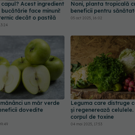
 capul? Acest ingredient
Noni, planta tropicală c
 bucătărie face minuni!
beneficii pentru sănătate
ernic decât o pastilă
05 oct 2025, 16:02
13:24
 mănânci un măr verde
Leguma care distruge c
beneficii dovedite
și regenerează celulele.
corpul de toxine
09:49
04 mai 2025, 17:53