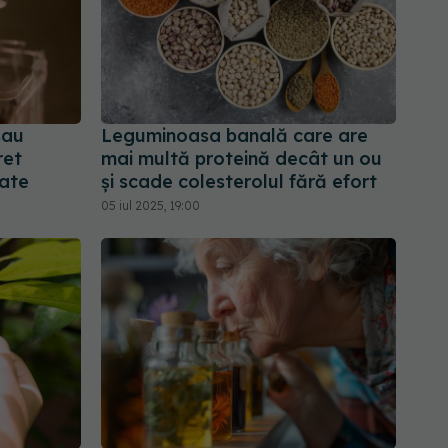
sau
Leguminoasa banală care are
ret
mai multă proteină decât un ou
tate
și scade colesterolul fără efort
05 iul 2025, 19:00