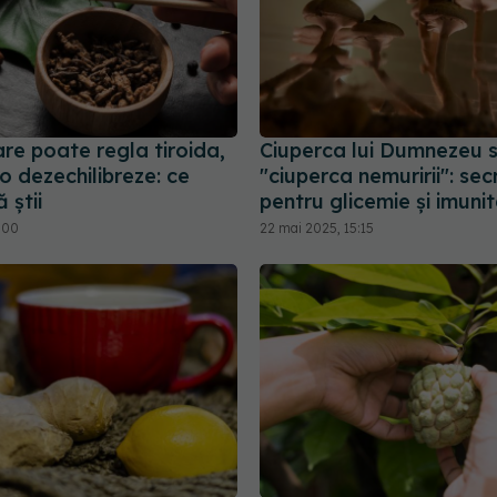
re poate regla tiroida,
Ciuperca lui Dumnezeu 
 o dezechilibreze: ce
"ciuperca nemuririi": sec
 știi
pentru glicemie și imuni
6:00
22 mai 2025, 15:15