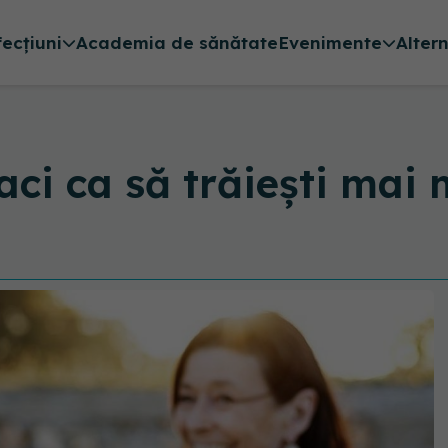
fecțiuni
Academia de sănătate
Evenimente
Alter
aci ca să trăiești mai