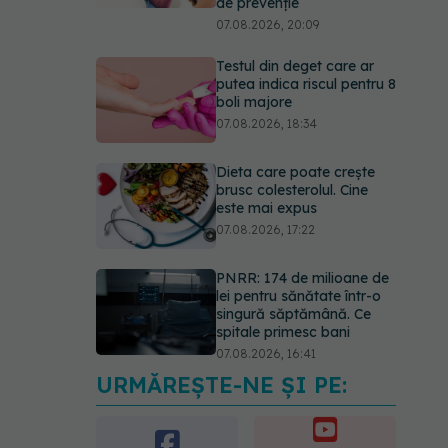
de prevenție
07.08.2026, 20:09
Testul din deget care ar
putea indica riscul pentru 8
boli majore
07.08.2026, 18:34
Dieta care poate crește
brusc colesterolul. Cine
este mai expus
07.08.2026, 17:22
PNRR: 174 de milioane de
lei pentru sănătate într-o
singură săptămână. Ce
spitale primesc bani
07.08.2026, 16:41
URMĂREȘTE-NE ȘI PE:
Ce spune culoarea ta
preferată despre vârsta
pe care o ai. Care este