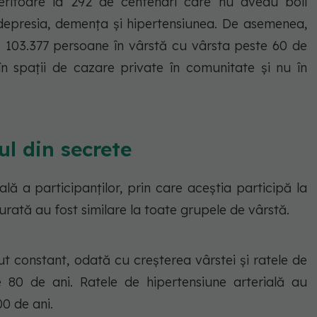
feritoare la 292 de centenari care nu aveau boli
depresia, demența și hipertensiunea. De asemenea,
lte 103.377 persoane în vârstă cu vârsta peste 60 de
n spații de cazare private în comunitate și nu în
ul din secrete
lă a participanților, prin care aceștia participă la
durată au fost similare la toate grupele de vârstă.
ut constant, odată cu creșterea vârstei și ratele de
0 de ani. Ratele de hipertensiune arterială au
0 de ani.