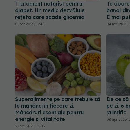
Tratament naturist pentru
Te doare
diabet. Un medic dezvăluie
banal din
rețeta care scade glicemia
E mai put
01 oct 2025, 17:40
04 mai 2025, 
Superalimente pe care trebuie să
De ce să
le mănânci în fiecare zi.
pe zi. 6 
Mâncăruri esențiale pentru
științific
energie și vitalitate
08 apr 2025, 
23 apr 2025, 12:03