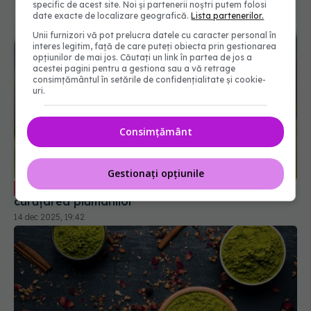
specific de acest site. Noi și partenerii noștri putem folosi
date exacte de localizare geografică.
Lista partenerilor.
Unii furnizori vă pot prelucra datele cu caracter personal în
interes legitim, față de care puteți obiecta prin gestionarea
opțiunilor de mai jos. Căutați un link în partea de jos a
acestei pagini pentru a gestiona sau a vă retrage
consimțământul în setările de confidențialitate și cookie-
uri.
Consimțământ
Gestionați opțiunile
Plante și ceaiuri care ajută la
EXCLUSIV
curățarea plămânilor
14 dec 2025, 19:42