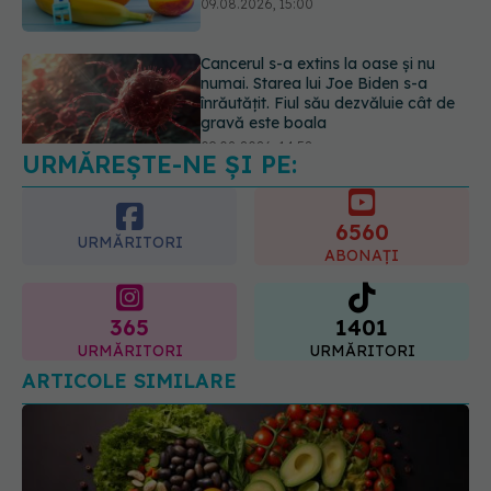
gravă este boala
09.08.2026, 14:52
Câte zile de concediu avem nevoie
într-un an? Răspunsul oferit de un
studiu desfășurat timp de 40 de ani
09.08.2026, 17:00
URMĂREȘTE-NE ȘI PE:
6560
URMĂRITORI
ABONAȚI
365
1401
URMĂRITORI
URMĂRITORI
ARTICOLE SIMILARE