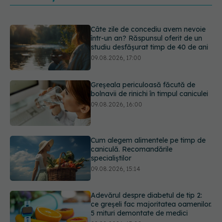
Greșeala periculoasă făcută de
bolnavii de rinichi în timpul caniculei
09.08.2026, 16:00
Cum alegem alimentele pe timp de
caniculă. Recomandările
specialiștilor
09.08.2026, 15:14
Adevărul despre diabetul de tip 2:
ce greșeli fac majoritatea oamenilor.
5 mituri demontate de medici
09.08.2026, 15:00
Cancerul s-a extins la oase și nu
numai. Starea lui Joe Biden s-a
înrăutățit. Fiul său dezvăluie cât de