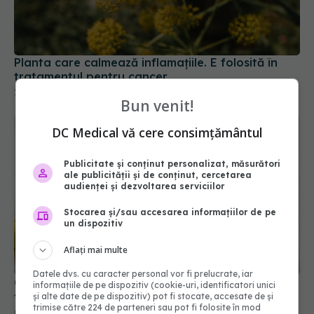
Planta care calmează inflamațiile. E folosită în
tratamentul pentru cancer
24 iul 2025, 14:15
Bun venit!
DC Medical vă cere consimțământul
Publicitate și conținut personalizat, măsurători
ale publicității și de conținut, cercetarea
audienței și dezvoltarea serviciilor
Stocarea și/sau accesarea informațiilor de pe
un dispozitiv
Aflați mai multe
Datele dvs. cu caracter personal vor fi prelucrate, iar
Ce se întâmplă dacă mănânci corcodușe verzi. Nu
informațiile de pe dispozitiv (cookie-uri, identificatori unici
ți-a spus nimeni ASTA! Sunt cianură în stomac
și alte date de pe dispozitiv) pot fi stocate, accesate de și
trimise către 224 de parteneri sau pot fi folosite în mod
02 iul 2025, 10:04