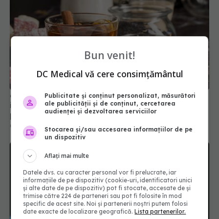
Bun venit!
6 ingrediente care să nu-ți lipsească din ceai
DC Medical vă cere consimțământul
iarna asta. Rețeta pentru un ceai de iarnă
perfect
05 ian 2025, 09:52
Publicitate și conținut personalizat, măsurători
ale publicității și de conținut, cercetarea
audienței și dezvoltarea serviciilor
Stocarea și/sau accesarea informațiilor de pe
un dispozitiv
Aflați mai multe
Datele dvs. cu caracter personal vor fi prelucrate, iar
informațiile de pe dispozitiv (cookie-uri, identificatori unici
și alte date de pe dispozitiv) pot fi stocate, accesate de și
trimise către 224 de parteneri sau pot fi folosite în mod
specific de acest site. Noi și partenerii noștri putem folosi
date exacte de localizare geografică.
Lista partenerilor.