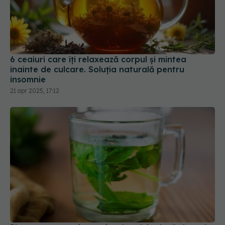
6 ceaiuri care îți relaxează corpul și mintea
înainte de culcare. Soluția naturală pentru
insomnie
21 apr 2025, 17:12
Planta care conține mai mult calciu decât laptele
05 feb 2026, 21:39