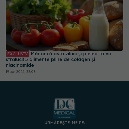
Mănâncă asta zilnic și pielea ta va
EXCLUSIV
străluci! 5 alimente pline de colagen și
niacinamide
19 apr 2025, 22:08
URMĂREȘTE-NE PE:
DESCARCĂ APLICAȚIA