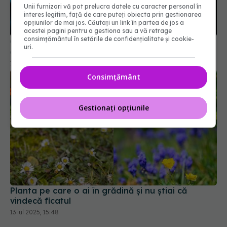
Unii furnizori vă pot prelucra datele cu caracter personal în
Compusul natural care previne degradarea
interes legitim, față de care puteți obiecta prin gestionarea
creierului. Îi oferă un scut protector
opțiunilor de mai jos. Căutați un link în partea de jos a
acestei pagini pentru a gestiona sau a vă retrage
14 apr 2025, 15:59
consimțământul în setările de confidențialitate și cookie-
uri.
Consimțământ
Gestionați opțiunile
Planta pe care o ai în grădină și nu știai că
vindecă ficatul
13 iul 2025, 15:48