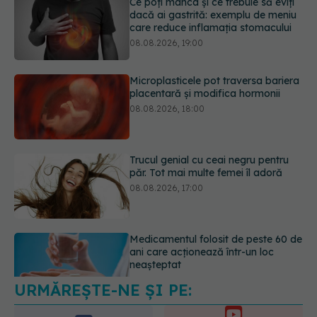
Microplasticele pot traversa bariera
placentară și modifica hormonii
08.08.2026, 18:00
Trucul genial cu ceai negru pentru
păr. Tot mai multe femei îl adoră
08.08.2026, 17:00
Medicamentul folosit de peste 60 de
ani care acționează într-un loc
neașteptat
08.08.2026, 16:00
URMĂREȘTE-NE ȘI PE:
Transpirații nocturne: semnul ignorat
care poate ascunde probleme
serioase de sănătate
6560
08.08.2026, 20:00
URMĂRITORI
ABONAȚI