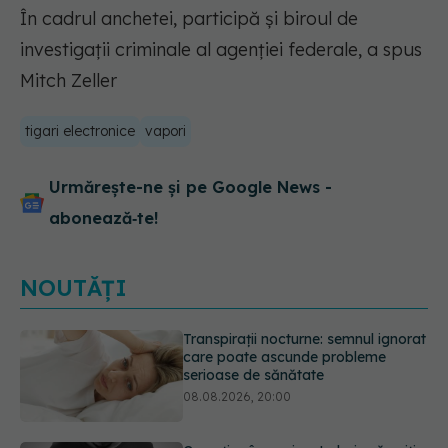
În cadrul anchetei, participă şi biroul de
investigaţii criminale al agenţiei federale, a spus
Mitch Zeller
tigari electronice
vapori
Urmărește-ne și pe Google News -
abonează‑te!
NOUTĂȚI
Ce poți mânca și ce trebuie să eviți
dacă ai gastrită: exemplu de meniu
care reduce inflamația stomacului
08.08.2026, 19:00