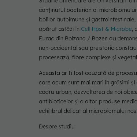
Studiile anterioare ale Universității d
conținutul bacterian al microbiomului și
bolilor autoimune și gastrointestinale, 
apărut astăzi în
Cell Host & Microbe
, 
Eurac din Bolzano / Bozen au demonstr
non-occidental sau preistoric constau 
procesează. fibre complexe și vegetale
Aceasta ar fi fost cauzată de procesul 
care acum sunt mai mari în grăsimi și s
cadru urban, dezvoltarea de noi obicei
antibioticelor și a altor produse medi
echilibrul delicat al microbiomului nos
Despre studiu