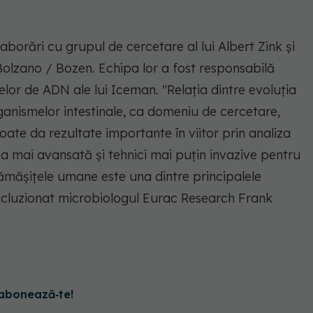
laborări cu grupul de cercetare al lui Albert Zink și
olzano / Bozen. Echipa lor a fost responsabilă
lor de ADN ale lui Iceman. "Relația dintre evoluția
ganismelor intestinale, ca domeniu de cercetare,
oate da rezultate importante în viitor prin analiza
ea mai avansată și tehnici mai puțin invazive pentru
rămășițele umane este una dintre principalele
ncluzionat microbiologul Eurac Research Frank
abonează‑te!