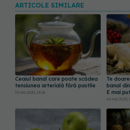
ARTICOLE SIMILARE
Ceaiul banal care poate scădea
Te doare
tensiunea arterială fără pastile
banal din
E mai put
10 mai 2025, 14:18
04 mai 2025, 