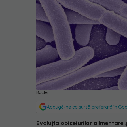
Bacterii
Adaugă-ne ca sursă preferată în Go
Evoluția obiceiurilor alimentare ș