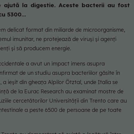
 ajută la digestie. Aceste bacterii au fost
cu 5300...
tem delicat format din miliarde de microorganisme,
stemul imunitar, ne protejează de viruși și agenți
ienți și să producem energie.
 occidentale a avut un impact imens asupra
nfirmat de un studiu asupra bacteriilor găsite în
1, a ieșit din gheața Alpilor Ötztal, unde Italia se
iință de la Eurac Research au examinat mostre de
iile cercetătorilor Universității din Trento care au
ntestinale a peste 6500 de persoane de pe toate