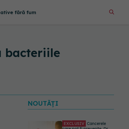
native fără fum
 bacteriile
NOUTĂȚI
EXCLUSIV
Cancerele
care pot fi prevenite. Dr.