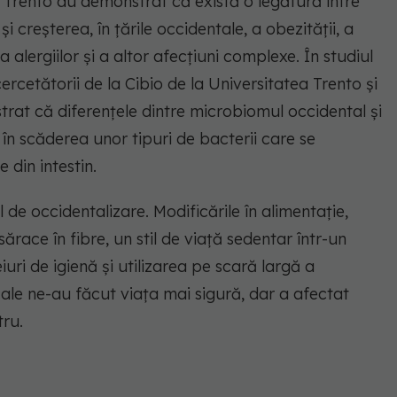
in Trento au demonstrat că există o legătură între
 creșterea, în țările occidentale, a obezității, a
a alergiilor și a altor afecțiuni complexe. În studiul
cercetătorii de la Cibio de la Universitatea Trento și
at că diferențele dintre microbiomul occidental și
în scăderea unor tipuri de bacterii care se
 din intestin.
de occidentalizare. Modificările în alimentație,
ărace în fibre, un stil de viață sedentar într-un
uri de igienă și utilizarea pe scară largă a
cale ne-au făcut viața mai sigură, dar a afectat
tru.