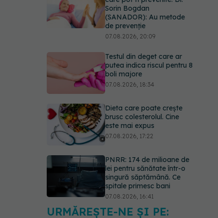
Sorin Bogdan
(SANADOR): Au metode
de prevenție
07.08.2026, 20:09
Testul din deget care ar
putea indica riscul pentru 8
boli majore
07.08.2026, 18:34
Dieta care poate crește
brusc colesterolul. Cine
este mai expus
07.08.2026, 17:22
PNRR: 174 de milioane de
lei pentru sănătate într-o
singură săptămână. Ce
spitale primesc bani
07.08.2026, 16:41
URMĂREȘTE-NE ȘI PE:
Ce spune culoarea ta