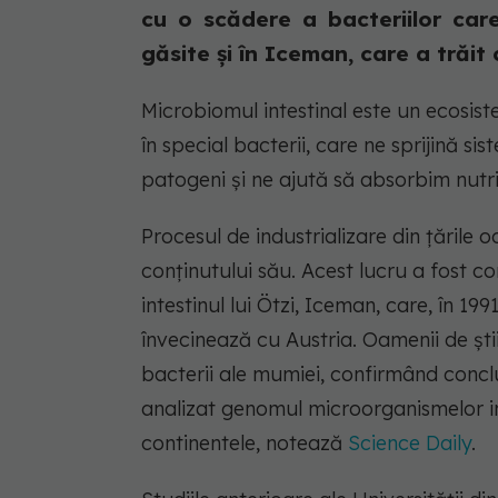
cu o scădere a bacteriilor care
găsite și în Iceman, care a trăit 
Microbiomul intestinal este un ecosis
în special bacterii, care ne sprijină si
patogeni și ne ajută să absorbim nutr
Procesul de industrializare din țările
conținutului său. Acest lucru a fost co
intestinul lui Ötzi, Iceman, care, în 199
învecinează cu Austria. Oamenii de șt
bacterii ale mumiei, confirmând concluz
analizat genomul microorganismelor i
continentele, notează
Science Daily
.