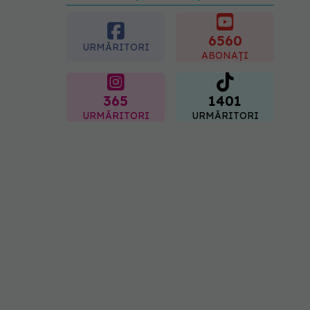
preferată despre vârsta
pe care o ai. Care este
"codul cromatic" al
6560
URMĂRITORI
generațiilor
ABONAȚI
07.08.2026, 21:29
365
1401
URMĂRITORI
URMĂRITORI