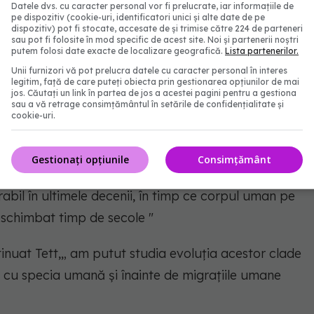
e întotdeauna prezente în populațiile
Datele dvs. cu caracter personal vor fi prelucrate, iar informațiile de
pe dispozitiv (cookie-uri, identificatori unici și alte date de pe
răspândite la indivizii occidentali. Și atunci când
dispozitiv) pot fi stocate, accesate de și trimise către 224 de parteneri
sau pot fi folosite în mod specific de acest site. Noi și partenerii noștri
ntre cele patru clade. Am postulat că procesul
putem folosi date exacte de localizare geografică.
Lista partenerilor.
impact considerabil asupra dispariției treptate a
Unii furnizori vă pot prelucra datele cu caracter personal în interes
legitim, față de care puteți obiecta prin gestionarea opțiunilor de mai
st confirmată de analiza eșantioanelor antice de
jos. Căutați un link în partea de jos a acestei pagini pentru a gestiona
sau a vă retrage consimțământul în setările de confidențialitate și
e Frank Maixner de la Institutul de Studii Mumice de
cookie-uri.
ale P. copri. Și cele patru clade au fost de asemenea
izate din Mexic care au o vechime de peste o mie de
Gestionați opțiunile
Consimțământ
le biomedicale ale acestor schimbări ale
bil în ultimele decenii, în timp ce corpul uman pe
eschimbat timp de secole "
tinuat Tett,„ am putut studia evoluția acestor clade
c cu specia umană și înainte de migrațiile umane