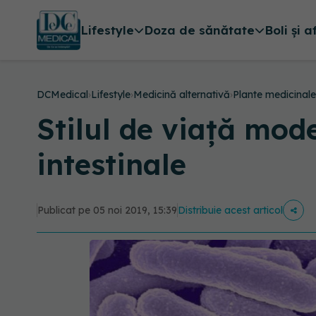
Lifestyle
Doza de sănătate
Boli și a
DCMedical
›
Lifestyle
›
Medicină alternativă
›
Plante medicinale
Stilul de viață mod
intestinale
Publicat pe 05 noi 2019, 15:39
Distribuie acest articol