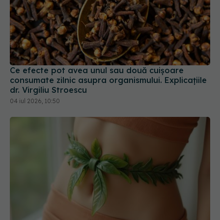
Ce efecte pot avea unul sau două cuișoare
consumate zilnic asupra organismului. Explicațiile
dr. Virgiliu Stroescu
04 iul 2026, 10:50
Planta medicinală care te ajută să slăbești. Arde
grăsimile rapid