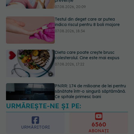
07.08.2026, 18:34
Dieta care poate crește brusc
colesterolul. Cine este mai expus
07.08.2026, 17:22
PNRR: 174 de milioane de lei pentru
sănătate într-o singură săptămână.
Ce spitale primesc bani
07.08.2026, 16:41
URMĂREȘTE-NE ȘI PE:
Ce spune culoarea ta preferată
despre vârsta pe care o ai. Care
este "codul cromatic" al generațiilor
6560
07.08.2026, 21:29
URMĂRITORI
ABONAȚI
365
1401