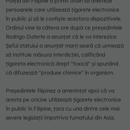
Poliţia din Filipine a primit ordin să aresteze
persoanele care utilizează ţigarete electronice
în public şi să le confişte acestora dispozitivele.
Ordinul vine la câteva ore după ce preşedintele
Rodrigo Duterte a anunţat că le va interezice.
Şeful statului a anunţat marţi seară că urmează
să instituie măsura interdicţiei, calificând
ţigareta electronică drept "toxică" şi spunând
că difuzează "produse chimice" în organism.
Preşedintele filipinez a ameninţat apoi că va
aresta pe oricine utilizează ţigarete electronice
în public în Filipine, ţara cu una dintre cele mai
severe legislaţii împotriva fumatului din Asia.