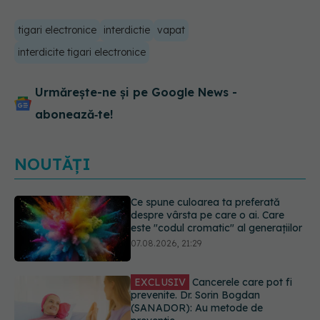
tigari electronice
interdictie
vapat
interdicite tigari electronice
Urmărește-ne și pe Google News -
abonează‑te!
NOUTĂȚI
EXCLUSIV
Cancerele care pot fi
prevenite. Dr. Sorin Bogdan
(SANADOR): Au metode de
prevenție
07.08.2026, 20:09
Testul din deget care ar putea
indica riscul pentru 8 boli majore