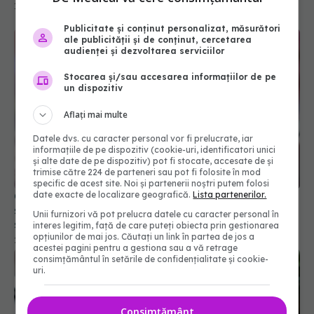
Publicitate și conținut personalizat, măsurători
ale publicității și de conținut, cercetarea
audienței și dezvoltarea serviciilor
Stocarea și/sau accesarea informațiilor de pe
un dispozitiv
Aflați mai multe
Datele dvs. cu caracter personal vor fi prelucrate, iar
informațiile de pe dispozitiv (cookie-uri, identificatori unici
Cel mai bun antioxidant natural. Curăță vasele de
și alte date de pe dispozitiv) pot fi stocate, accesate de și
sânge. E de 10 ori mai puternic decât orice
trimise către 224 de parteneri sau pot fi folosite în mod
supliment
specific de acest site. Noi și partenerii noștri putem folosi
date exacte de localizare geografică.
Lista partenerilor.
23 iun 2025, 23:17
Unii furnizori vă pot prelucra datele cu caracter personal în
interes legitim, față de care puteți obiecta prin gestionarea
opțiunilor de mai jos. Căutați un link în partea de jos a
acestei pagini pentru a gestiona sau a vă retrage
consimțământul în setările de confidențialitate și cookie-
uri.
Consimțământ