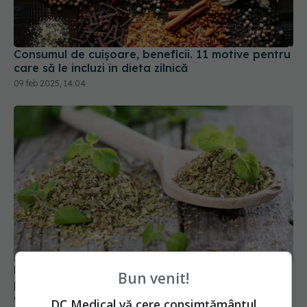
Consumul de cuișoare, beneficii. 11 motive pentru
care să le incluzi în dieta zilnică
09 feb 2025, 14:04
Planta banală care are 5 beneficii puternice
pentru sănătate. Distruge bacteriile și are efect
anticancer
11 apr 2026, 18:56
Bun venit!
DC Medical vă cere consimțământul