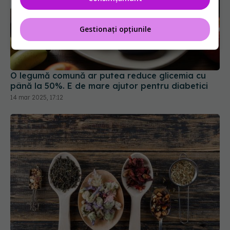
Gestionați opțiunile
O legumă comună ar putea reduce glicemia cu
până la 50%. E de mare ajutor pentru diabetici
14 mar 2025, 17:12
Întrebarea care zguduie medicina modernă: pot
plantele să devină „farmacia viitorului”? Ce spune
știința