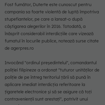
Fost fumător, Duterte este cunoscut pentru
campania sa foarte violentă de luptă împotriva
stupefiantelor, pe care a lansat-o după
câştigarea alegerilor în 2016. Totodată, a
înăsprit considerabil interdicţiile care vizează
fumatul în locurile publice, notează surse citate
de agerpres.ro
Invocând "ordinul preşedintelui", comandantul
poliţiei filipineze a ordonat "tuturor unităţilor de
poliţie de pe întreg teritoriul ţării să pună în
aplicare imediat interdicţia referitoare la
ţigaretele electronice şi să se asigure că toţi
contravenienţii sunt arestaţi", potrivit unui