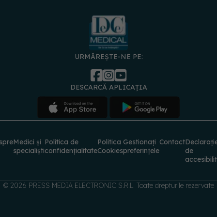
URMĂREȘTE-NE PE:
DESCARCĂ APLICAȚIA
spre
Medici și
Politica de
Politica
Gestionați
Contact
Declarați
specialiști
confidențialitate
Cookies
preferințele
de
accesibili
© 2026 PRESS MEDIA ELECTRONIC S.R.L. Toate drepturile rezervate