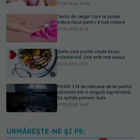
indica riscul pentru 8 boli majore
07.08.2026, 18:34
Dieta care poate crește brusc
colesterolul. Cine este mai expus
07.08.2026, 17:22
PNRR: 174 de milioane de lei pentru
sănătate într-o singură săptămână.
Ce spitale primesc bani
07.08.2026, 16:41
Ce spune culoarea ta preferată
despre vârsta pe care o ai. Care
este "codul cromatic" al generațiilor
07.08.2026, 21:29
URMĂREȘTE-NE ȘI PE: