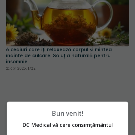
6 ceaiuri care îți relaxează corpul și mintea
înainte de culcare. Soluția naturală pentru
insomnie
21 apr 2025, 17:12
Bun venit!
DC Medical vă cere consimțământul