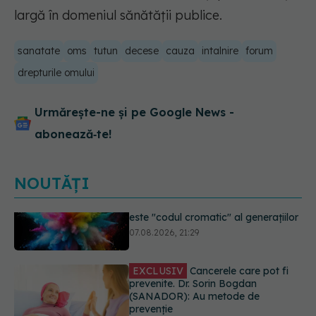
largă în domeniul sănătății publice.
sanatate
oms
tutun
decese
cauza
intalnire
forum
drepturile omului
Urmărește-ne și pe Google News -
abonează‑te!
NOUTĂȚI
EXCLUSIV
Cancerele care pot fi
prevenite. Dr. Sorin Bogdan
(SANADOR): Au metode de
prevenție
07.08.2026, 20:09
Testul din deget care ar putea