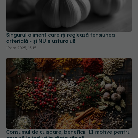
Singurul aliment care îți reglează tensiunea
arterială - și NU e usturoiul!
19 apr 2025, 15:15
Consumul de cuișoare, beneficii. 11 motive pentru
care să le incluzi în dieta zilnică