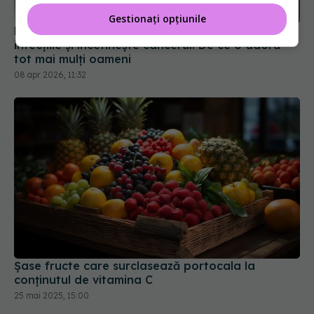
Gestionați opțiunile
Planta numită "sângele verde" care distruge
infecțiile și încetinește cancerul. De ce o adoră
tot mai mulți oameni
08 apr 2026, 11:32
Șase fructe care surclasează portocala la
conținutul de vitamina C
25 mai 2025, 15:00