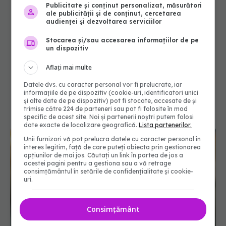
Publicitate și conținut personalizat, măsurători
ale publicității și de conținut, cercetarea
audienței și dezvoltarea serviciilor
Stocarea și/sau accesarea informațiilor de pe
un dispozitiv
Aflați mai multe
Datele dvs. cu caracter personal vor fi prelucrate, iar
informațiile de pe dispozitiv (cookie-uri, identificatori unici
și alte date de pe dispozitiv) pot fi stocate, accesate de și
trimise către 224 de parteneri sau pot fi folosite în mod
specific de acest site. Noi și partenerii noștri putem folosi
date exacte de localizare geografică.
Lista partenerilor.
Unii furnizori vă pot prelucra datele cu caracter personal în
interes legitim, față de care puteți obiecta prin gestionarea
opțiunilor de mai jos. Căutați un link în partea de jos a
acestei pagini pentru a gestiona sau a vă retrage
consimțământul în setările de confidențialitate și cookie-
uri.
Consimțământ