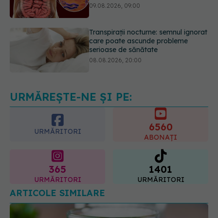
care poate ascunde probleme
serioase de sănătate
08.08.2026, 20:00
Cum folosești uleiul esențial de
rozmarin pentru a opri căderea
părului
09.08.2026, 11:00
URMĂREȘTE-NE ȘI PE:
6560
URMĂRITORI
ABONAȚI
365
1401
URMĂRITORI
URMĂRITORI
ARTICOLE SIMILARE