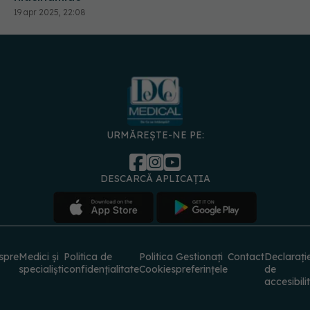
19 apr 2025, 22:08
URMĂREȘTE-NE PE:
DESCARCĂ APLICAȚIA
spre
Medici și
Politica de
Politica
Gestionați
Contact
Declarați
specialiști
confidențialitate
Cookies
preferințele
de
accesibili