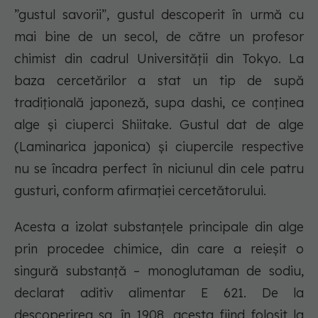
”gustul savorii”, gustul descoperit în urmă cu
mai bine de un secol, de către un profesor
chimist din cadrul Universității din Tokyo. La
baza cercetărilor a stat un tip de supă
tradițională japoneză, supa dashi, ce conținea
alge și ciuperci Shiitake. Gustul dat de alge
(Laminarica japonica) și ciupercile respective
nu se încadra perfect în niciunul din cele patru
gusturi, conform afirmației cercetătorului.
Acesta a izolat substanțele principale din alge
prin procedee chimice, din care a reieșit o
singură substanță – monoglutaman de sodiu,
declarat aditiv alimentar E 621. De la
descoperirea sa, în 1908, acesta fiind folosit la