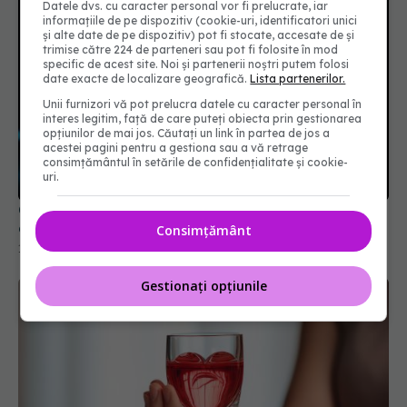
Datele dvs. cu caracter personal vor fi prelucrate, iar
informațiile de pe dispozitiv (cookie-uri, identificatori unici
și alte date de pe dispozitiv) pot fi stocate, accesate de și
trimise către 224 de parteneri sau pot fi folosite în mod
specific de acest site. Noi și partenerii noștri putem folosi
date exacte de localizare geografică.
Lista partenerilor.
Unii furnizori vă pot prelucra datele cu caracter personal în
interes legitim, față de care puteți obiecta prin gestionarea
opțiunilor de mai jos. Căutați un link în partea de jos a
acestei pagini pentru a gestiona sau a vă retrage
consimțământul în setările de confidențialitate și cookie-
uri.
Compusul natural care previne degradarea
creierului. Îi oferă un scut protector
Consimțământ
14 apr 2025, 15:59
Gestionați opțiunile