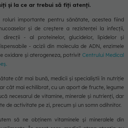
i și la ce ar trebui să fiți atenți.
cu roluri importante pentru sănătate, acestea fiind
oaselor și de creștere a rezistenței la infecții,
recții - al proteinelor, glucidelor, lipidelor și
ndispensabile - acizii din molecula de ADN, enzimele
de oxidare și aterogeneza, potrivit
Centrului Medical
eș.
ate cât mai bună, medicii și specialiștii în nutriție
r cât mai echilibrat, cu un aport de fructe, legume
ucă necesarul de vitamine, minerale și nutrienți, dar
 de activitate pe zi, precum și un somn odihnitor.
putem să ne obținem vitaminele și mineralele din