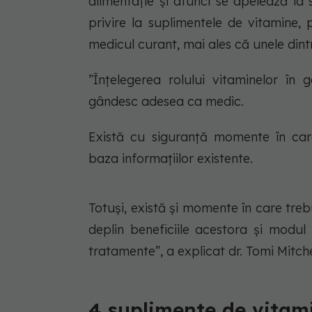
alimentație și atunci se apelează la 
privire la suplimentele de vitamine,
medicul curant, mai ales că unele dintr
”Înțelegerea rolului vitaminelor în
gândesc adesea ca medic.
Există cu siguranță momente în car
baza informațiilor existente.
Totuși, există și momente în care tre
deplin beneficiile acestora și modu
tratamente”, a explicat dr. Tomi Mitch
4 suplimente de vitami