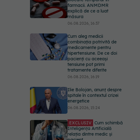
farmacii. ANMDMR
explică de ce a luat
măsura
06.08.2026, 16:37
Cum aleg medicii
combinația potrivită de
medicamente pentru
hipertensiune. De ce doi
pacienți cu aceeași
tensiune pot primi
tratamente diferite
06.08.2026, 16:19
Ilie Bolojan, anunț despre
spitale în contextul crizei
energetice
06.08.2026, 15:24
EXCLUSIV
Cum schimbă
Inteligența Artificială
relația dintre medic și
pacient