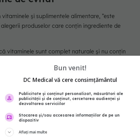
 vitaminele și suplimentele alimentare, ”este
alegerii produselor care conțin ingrediente de
că vitaminele sunt complet naturale și nu conțin
lutură sintetice”.
Bun venit!
sunt suplimentele ”fără valoare” și care ar trebui
DC Medical vă cere consimțământul
Publicitate și conținut personalizat, măsurători ale
publicității și de conținut, cercetarea audienței și
dezvoltarea serviciilor
tanțe biologic active: tocoferolii (cu rol
Stocarea și/sau accesarea informațiilor de pe un
dispozitiv
 metabolismul grăsimilor și al proteinelor).
Aflați mai multe