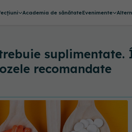
fecțiuni
Academia de sănătate
Evenimente
Alter
trebuie suplimentate. 
 dozele recomandate