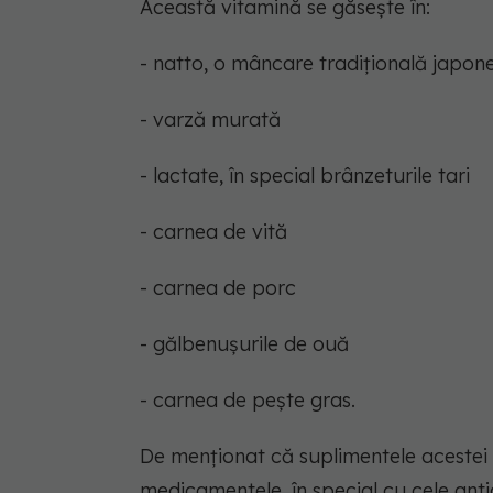
Această vitamină se găsește în:
- natto, o mâncare tradițională japon
- varză murată
- lactate, în special brânzeturile tari
- carnea de vită
- carnea de porc
- gălbenușurile de ouă
- carnea de pește gras.
De menționat că suplimentele acestei
medicamentele, în special cu cele ant