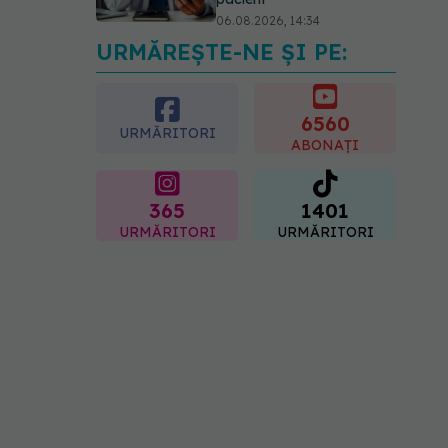
06.08.2026, 14:34
URMĂREȘTE-NE ȘI PE:
Greșeala pe care milioane
de femei o fac când își
cumpără sutien. Un medic
explică metoda corectă
6560
URMĂRITORI
06.08.2026, 18:08
ABONAȚI
365
1401
URMĂRITORI
URMĂRITORI