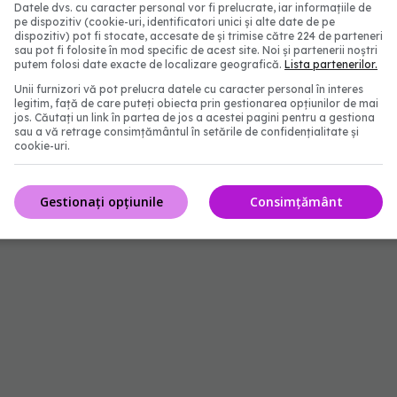
de 15 mg/zi pentru adulți, iar aceasta se găsește
Datele dvs. cu caracter personal vor fi prelucrate, iar informațiile de
pe dispozitiv (cookie-uri, identificatori unici și alte date de pe
dispozitiv) pot fi stocate, accesate de și trimise către 224 de parteneri
sau pot fi folosite în mod specific de acest site. Noi și partenerii noștri
putem folosi date exacte de localizare geografică.
Lista partenerilor.
Unii furnizori vă pot prelucra datele cu caracter personal în interes
legitim, față de care puteți obiecta prin gestionarea opțiunilor de mai
jos. Căutați un link în partea de jos a acestei pagini pentru a gestiona
sau a vă retrage consimțământul în setările de confidențialitate și
cookie-uri.
Gestionați opțiunile
Consimțământ