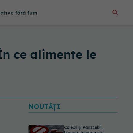
native fără fum
În ce alimente le
NOUTĂȚI
Colebil și Panzcebil,
blocate temporar în