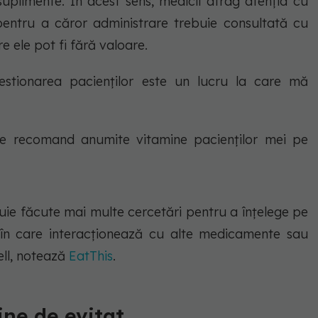
suplimente. În acest sens, medicii atrag atenția cu
 pentru a căror administrare trebuie consultată cu
e ele pot fi fără valoare.
 gestionarea pacienților este un lucru la care mă
e recomand anumite vitamine pacienților mei pe
buie făcute mai multe cercetări pentru a înțelege pe
l în care interacționează cu alte medicamente sau
ell, notează
EatThis
.
ne de evitat