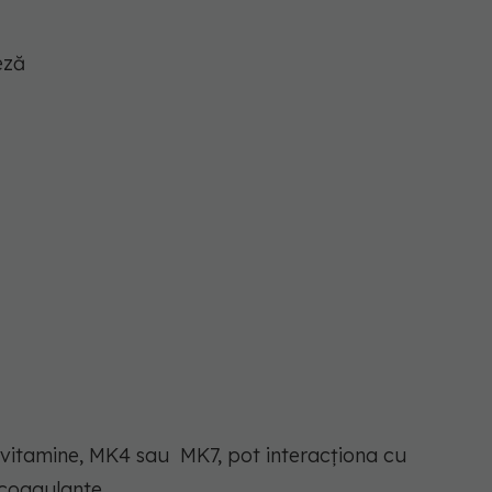
eză
 vitamine, MK4 sau MK7, pot interacționa cu
icoagulante.