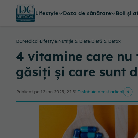
Lifestyle
Doza de sănătate
Boli și a
DCMedical
›
Lifestyle
›
Nutriție & Diete
›
Dietă & Detox
4 vitamine care nu 
găsiți și care sunt
Publicat pe 12 ian 2023, 22:51
Distribuie acest articol