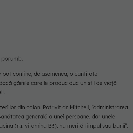
de porumb.
e pot conține, de asemenea, o cantitate
dacă găinile care le produc duc un stil de viață
l.
eriilor din colon. Potrivit dr. Mitchell, ”administrarea
sănătatea generală a unei persoane, dar unele
acina (n.r. vitamina B3), nu merită timpul sau banii”.