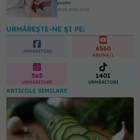
Adevărul despre diabetul de tip 2:
ce greșeli fac majoritatea oamenilor.
5 mituri demontate de medici
09.08.2026, 15:00
URMĂREȘTE-NE ȘI PE:
6560
URMĂRITORI
ABONAȚI
365
1401
URMĂRITORI
URMĂRITORI
ARTICOLE SIMILARE