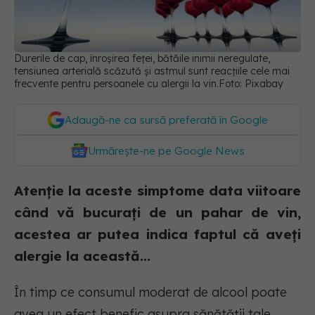
Durerile de cap, înroșirea feței, bătăile inimii neregulate,
tensiunea arterială scăzută și astmul sunt reacțiile cele mai
frecvente pentru persoanele cu alergii la vin.Foto: Pixabay
Adaugă-ne ca sursă preferată în Google
Urmărește-ne pe Google News
Atenție la aceste simptome data viitoare
când vă bucurați de un pahar de vin,
acestea ar putea indica faptul că aveți
alergie la această...
În timp ce consumul moderat de alcool poate
avea un efect benefic asupra sănătății tale,