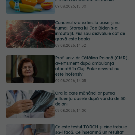
Cancerul s-a extins la oase și nu
numai. Starea lui Joe Biden s-a
înrăutățit. Fiul său dezvăluie cât de
gravă este boala
09.08.2026, 14:52
Prof. univ. dr. Cătălina Poiană (CMR),
avertisment după ambulanța
atacată în Cluj: Fake news-ul nu
este inofensiv
09.08.2026, 14:05
Ora la care mănânci ar putea
influența oasele după vârsta de 50
de ani
09.08.2026, 14:00
Ce este testul TORCH și cine trebuie
să-l facă. Ce înseamnă un rezultat
pozitiv
09.08.2026, 13:00