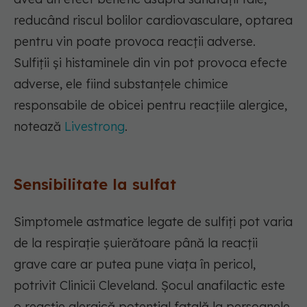
reducând riscul bolilor cardiovasculare, optarea
pentru vin poate provoca reacții adverse.
Sulfiții și histaminele din vin pot provoca efecte
adverse, ele fiind substanțele chimice
responsabile de obicei pentru reacțiile alergice,
notează
Livestrong
.
Sensibilitate la sulfat
Simptomele astmatice legate de sulfiți pot varia
de la respirație șuierătoare până la reacții
grave care ar putea pune viața în pericol,
potrivit Clinicii Cleveland. Șocul anafilactic este
o reacție alergică potențial fatală la persoanele