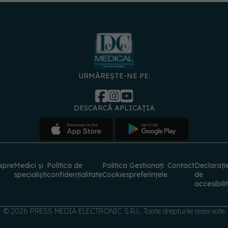
URMĂREȘTE-NE PE:
DESCARCĂ APLICAȚIA
spre
Medici și
Politica de
Politica
Gestionați
Contact
Declarați
specialiști
confidențialitate
Cookies
preferințele
de
accesibili
© 2026 PRESS MEDIA ELECTRONIC S.R.L. Toate drepturile rezervate