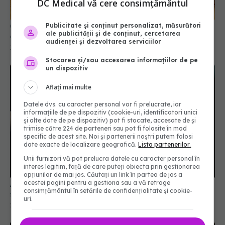
DC Medical vă cere consimțământul
Cum se bea ceaiul corect. Reguli de aur pentru o
Publicitate și conținut personalizat, măsurători
ale publicității și de conținut, cercetarea
ceașcă perfectă de fiecare dată
audienței și dezvoltarea serviciilor
14 ian 2025, 11:57
Stocarea și/sau accesarea informațiilor de pe
un dispozitiv
Aflați mai multe
Datele dvs. cu caracter personal vor fi prelucrate, iar
informațiile de pe dispozitiv (cookie-uri, identificatori unici
și alte date de pe dispozitiv) pot fi stocate, accesate de și
trimise către 224 de parteneri sau pot fi folosite în mod
specific de acest site. Noi și partenerii noștri putem folosi
date exacte de localizare geografică.
Lista partenerilor.
Unii furnizori vă pot prelucra datele cu caracter personal în
interes legitim, față de care puteți obiecta prin gestionarea
opțiunilor de mai jos. Căutați un link în partea de jos a
acestei pagini pentru a gestiona sau a vă retrage
Ai trecut de 50 de ani? Așa te ajută alimentația
consimțământul în setările de confidențialitate și cookie-
să-ți protejezi mușchii
uri.
29 mai 2025, 23:39