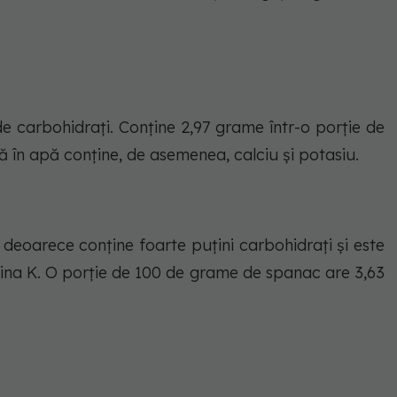
de carbohidrați. Conține 2,97 grame într-o porție de
în apă conține, de asemenea, calciu și potasiu.
 deoarece conține foarte puțini carbohidrați și este
tamina K. O porție de 100 de grame de spanac are 3,63