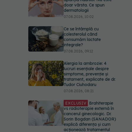
doar vârsta. Ce spun
dermatologii
07.08.2026, 10:02
Ce se întâmplă cu
colesterolul când
consumăm lactate
integrale?
07.08.2026, 09:12
Alergia la ambrozie: 4
lucruri esențiale despre
simptome, prevenție și
tratament, explicate de dr.
Tudor Ciuhodaru
07.08.2026, 08:21
EXCLUSIV
Brahiterapie
vs radioterapie externă în
cancerul ginecologic. Dr.
Sorin Bogdan (SANADOR)
explică diferența și cum
acționează tratamentul