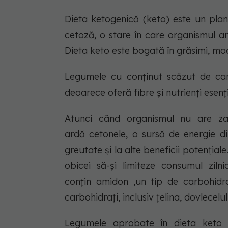
Dieta ketogenică (keto) este un plan
cetoză, o stare în care organismul ar
Dieta keto este bogată în grăsimi, mode
Legumele cu conținut scăzut de car
deoarece oferă fibre și nutrienți esenț
Atunci când organismul nu are zah
ardă cetonele, o sursă de energie di
greutate și la alte beneficii potenția
obicei să-și limiteze consumul zil
conțin amidon ,un tip de carbohidr
carbohidrați, inclusiv țelina, dovlecelul
Legumele aprobate în dieta keto s