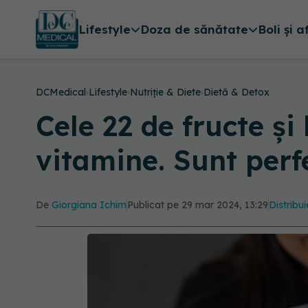
Lifestyle
Doza de sănătate
Boli și a
DCMedical
›
Lifestyle
›
Nutriție & Diete
›
Dietă & Detox
Cele 22 de fructe și
vitamine. Sunt perf
De
Giorgiana Ichim
Publicat pe 29 mar 2024, 13:29
Distribui