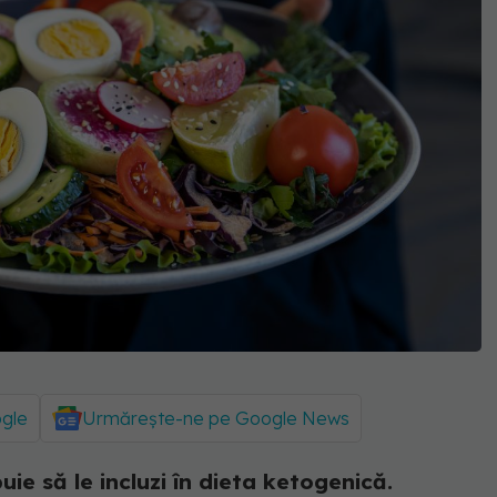
ogle
Urmărește-ne pe Google News
uie să le incluzi în dieta ketogenică.