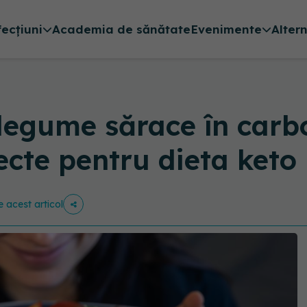
fecțiuni
Academia de sănătate
Evenimente
Alter
 legume sărace în carb
ecte pentru dieta keto
e acest articol