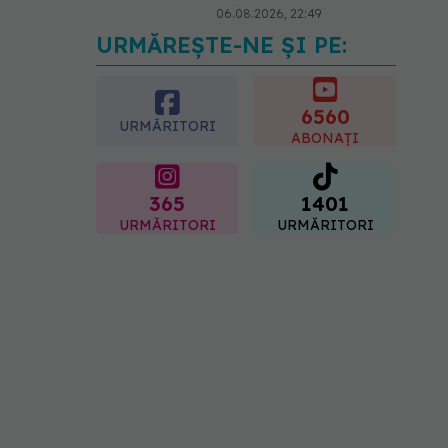
06.08.2026, 22:49
URMĂREȘTE-NE ȘI PE:
Ashwagandha: 4 efecte
adverse potențial grave
07.08.2026, 11:03
6560
URMĂRITORI
ABONAȚI
365
1401
URMĂRITORI
URMĂRITORI