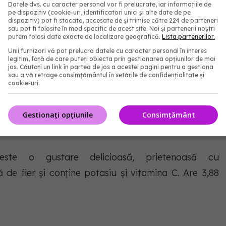
Datele dvs. cu caracter personal vor fi prelucrate, iar informațiile de
pe dispozitiv (cookie-uri, identificatori unici și alte date de pe
dispozitiv) pot fi stocate, accesate de și trimise către 224 de parteneri
sunt o sursă bună de vitamina C și adaugă un aspect
sau pot fi folosite în mod specific de acest site. Noi și partenerii noștri
 de grame conține 3,4 grame de carbohidrați.
putem folosi date exacte de localizare geografică.
Lista partenerilor.
Unii furnizori vă pot prelucra datele cu caracter personal în interes
legitim, față de care puteți obiecta prin gestionarea opțiunilor de mai
jos. Căutați un link în partea de jos a acestei pagini pentru a gestiona
sau a vă retrage consimțământul în setările de confidențialitate și
cookie-uri.
i să scufundați felii de castraveți într-o baie plină
mina K și conțin 3,63 grame de carbohidrați.
Gestionați opțiunile
Consimțământ
este o gustare delicioasă, prietenoasă cu
 de fier și conține potasiu și vitamina C. Are 3,88