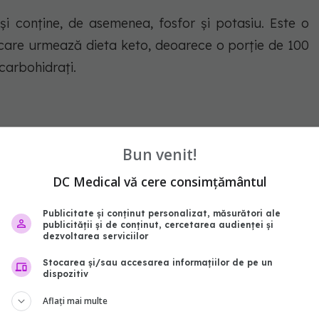
și conține, de asemenea, fosfor și potasiu. Este o
care urmează dieta keto, deoarece o porție de 100
carbohidrați.
 keto, folosind salata romă ca bază. Este bogat
Bun venit!
ând doar 4,06 grame de carbohidrați.
DC Medical vă cere consimțământul
Publicitate și conținut personalizat, măsurători ale
publicității și de conținut, cercetarea audienței și
care sunt pline de potasiu. O porție conține 3,26
dezvoltarea serviciilor
iți o omletă cu gălbenuș de ou, adăugați niște
Stocarea și/sau accesarea informațiilor de pe un
dispozitiv
Aflați mai multe