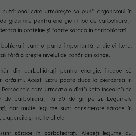
 nutrițional care urmărește să pună organismul în
de grăsimile pentru energie în loc de carbohidrați.
rată în proteine ​​și foarte săracă în carbohidrați.
bohidrați sunt o parte importantă a dietei keto,
iali fără a crește nivelul de zahăr din sânge.
ăr din carbohidrați pentru energie, începe să
n grăsimi. Acest lucru poate duce la pierderea în
le. Persoanele care urmează o dietă keto încearcă de
nic de carbohidrați la 50 de gr pe zi. Legumele
ați, dar multe legume sunt considerate sărace în
, ciupercile și multe altele.
unt sărace în carbohidrați. Alegeți legume cu