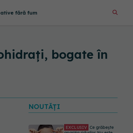
native fără fum
ohidrați, bogate în
NOUTĂȚI
EXCLUSIV
Ce grăbește
apariția ridurilor. Nu este