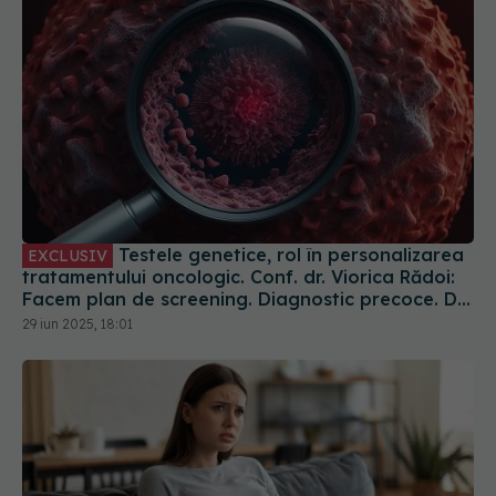
Testele genetice, rol în personalizarea
EXCLUSIV
tratamentului oncologic. Conf. dr. Viorica Rădoi:
Facem plan de screening. Diagnostic precoce. Dr.
Eduard Dănăilă: Sunt gratuite
29 iun 2025, 18:01