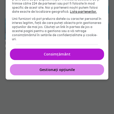
trimise către 224 de parteneri sau pot fi folosite în mod
specific de acest site. Noi și partenerii noștri putem folosi
date exacte de localizare geografică.
Lista partenerilor.
Unii furnizori vă pot prelucra datele cu caracter personal în
interes legitim, față de care puteți obiecta prin gestionarea
opțiunilor de mai jos. Căutați un link în partea de jos a
acestei pagini pentru a gestiona sau a vă retrage
consimțământul în setările de confidențialitate și cookie-
uri.
Marele avantaj al colonoscopiei. Cât de des se
recomandă. Dr. Eliza Gangone (SANADOR) explică
Consimțământ
23 aug 2025, 07:55
Gestionați opțiunile