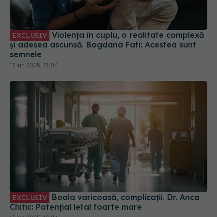
Violența în cuplu, o realitate complexă
EXCLUSIV
și adesea ascunsă. Bogdana Fati: Acestea sunt
semnele
17 iun 2025, 21:04
Boala varicoasă, complicații. Dr. Anca
EXCLUSIV
Chitic: Potențial letal foarte mare