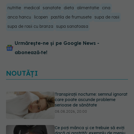
nutritie
medical
sanatate
dieta
alimentatie
cina
anca hancu
licopen
pastila de frumusete
supa de rosii
supa de rosii cu branza
supa sanatoasa
Urmărește-ne și pe Google News -
abonează‑te!
NOUTĂȚI
Ce poți mânca și ce trebuie să eviți
dacă ai gastrită: exemplu de meniu
care reduce inflamația stomacului
08.08.2026, 19:00
Microplasticele pot traversa bariera
placentară și modifica hormonii