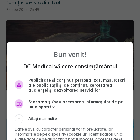
funcție de stadiul bolii
24 sep 2025, 23:49
Bun venit!
DC Medical vă cere consimțământul
Publicitate și conținut personalizat, măsurători
ale publicității și de conținut, cercetarea
audienței și dezvoltarea serviciilor
Vraci, vindecători și mistere. Medicina populară
românească explicată
Stocarea și/sau accesarea informațiilor de pe
un dispozitiv
19 oct 2025, 20:30
Aflați mai multe
Datele dvs. cu caracter personal vor fi prelucrate, iar
informațiile de pe dispozitiv (cookie-uri, identificatori unici
și alte date de pe dispozitiv) pot fi stocate, accesate de și