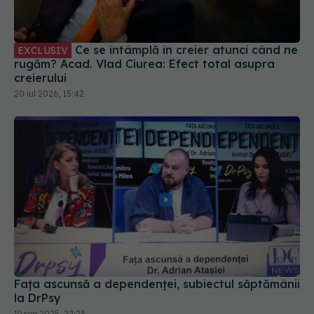
Ce se întâmplă în creier atunci când ne
EXCLUSIV
rugăm? Acad. Vlad Ciurea: Efect total asupra
creierului
20 iul 2026, 15:42
Fața ascunsă a dependenței, subiectul săptămânii
la DrPsy
19 sep 2025, 22:23