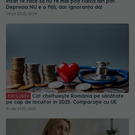
încât te face să nu te mai poți ridica din pat.
Depresia NU e o fiță, dar ignoranța da!
09 iun 2025, 18:34
Cât cheltuiește România pe sănătate
EXCLUSIV
pe cap de locuitor în 2025. Comparație cu UE
21 sep 2025, 18:51