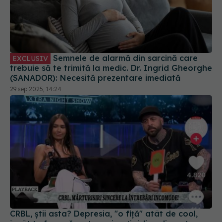
Semnele de alarmă din sarcină care
EXCLUSIV
trebuie să te trimită la medic. Dr. Ingrid Gheorghe
(SANADOR): Necesită prezentare imediată
29 sep 2025, 14:24
CRBL, știi asta? Depresia, "o fiță" atât de cool,