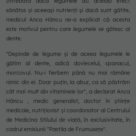
Întrebată dacă legumele au același efect
sănătos și aceeași nutrienți și dacă sunt gătite,
medicul Anca Hâncu ne-a explicat că acesta
este motivul pentru care legumele se gătesc al
dente.
"Depinde de legume și de aceea legumele le
gătim al dente, adică dovlecelul, spanacul,
morcovul. Nu-i fierbem până nu mai rămâne
nimic din ei. Doar puțin, la abur, ca să păstrăm
cât mai mult din vitaminele lor", a declarat Anca
Hâncu , medic generalist, doctor în științe
medicale, nutriționist și coordonator al Centrului
de Medicina Stilului de viață, în exclusivitate, în
cadrul emisiunii "Pastila de Frumusețe".