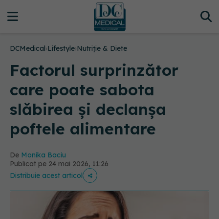
DCMedical
›
Lifestyle
›
Nutriție & Diete
Factorul surprinzător
care poate sabota
slăbirea și declanșa
poftele alimentare
De
Monika Baciu
Publicat pe 24 mai 2026, 11:26
Distribuie acest articol