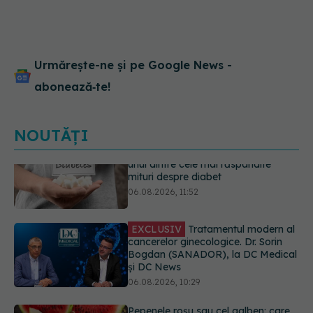
Urmărește-ne și pe Google News -
abonează‑te!
NOUTĂȚI
EXCLUSIV
Tratamentul modern al
cancerelor ginecologice. Dr. Sorin
Bogdan (SANADOR), la DC Medical
și DC News
06.08.2026, 10:29
Pepenele roșu sau cel galben: care
crește glicemia mai repede.
Răspunsul unui medic diabetolog
06.08.2026, 09:36