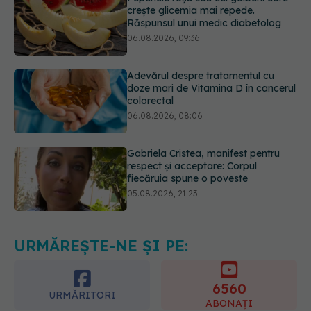
Adevărul despre tratamentul cu
doze mari de Vitamina D în cancerul
colorectal
06.08.2026, 08:06
Gabriela Cristea, manifest pentru
respect și acceptare: Corpul
fiecăruia spune o poveste
05.08.2026, 21:23
Medicii de la Fundeni demontează
unul dintre cele mai răspândite
mituri despre diabet
06.08.2026, 11:52
URMĂREȘTE-NE ȘI PE:
6560
URMĂRITORI
ABONAȚI