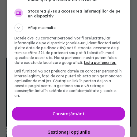
Stocarea și/sau accesarea informațiilor de pe
un dispozitiv
Aflați mai multe
Datele dvs. cu caracter personal vor fi prelucrate, iar
informațiile de pe dispozitiv (cookie-uri, identificatori unici
și alte date de pe dispozitiv) pot fi stocate, accesate de și
trimise către 224 de parteneri sau pot fi folosite în mod
specific de acest site. Noi și partenerii noștri putem folosi
date exacte de localizare geografică.
Lista partenerilor.
Unii furnizori vă pot prelucra datele cu caracter personal în
interes legitim, față de care puteți obiecta prin gestionarea
opțiunilor de mai jos. Căutați un link în partea de jos a
acestei pagini pentru a gestiona sau a vă retrage
consimțământul în setările de confidențialitate și cookie-
uri.
Consimțământ
Ingredientul comun care duce la inflamația
Gestionați opțiunile
intestinului