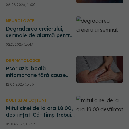
creierului
06.06.2026, 11:00
NEUROLOGIE
Degradarea creierului,
semnale de alarmă pentru
Alzheimer: Începe cu
02.11.2023, 15:47
decenii înainte de a apărea
orice simptome
DERMATOLOGIE
Psoriazis, boală
inflamatorie fără cauze
precise. Alimentele pot
12.06.2023, 15:56
accentua simptomele
BOLI ȘI AFECȚIUNI
Mitul cinei de la ora 18:00,
desființat. Cât timp trebuie
să treacă între cină și
05.04.2023, 09:27
micul-dejun