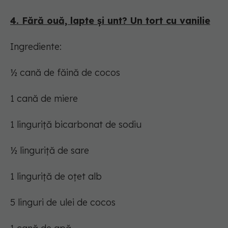
4. Fără ouă, lapte și unt? Un tort cu vanilie
Ingrediente:
½ cană de făină de cocos
1 cană de miere
1 linguriță bicarbonat de sodiu
½ linguriță de sare
1 linguriță de oțet alb
5 linguri de ulei de cocos