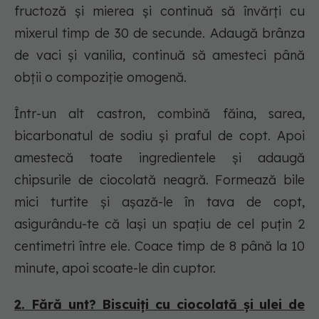
fructoză și mierea și continuă să învărți cu
mixerul timp de 30 de secunde. Adaugă brânza
de vaci și vanilia, continuă să amesteci până
obții o compoziție omogenă.
Într-un alt castron, combină făina, sarea,
bicarbonatul de sodiu și praful de copt. Apoi
amestecă toate ingredientele și adaugă
chipsurile de ciocolată neagră. Formează bile
mici turtite și așază-le în tava de copt,
asigurându-te că lași un spațiu de cel puțin 2
centimetri între ele. Coace timp de 8 până la 10
minute, apoi scoate-le din cuptor.
2. Fără unt? Biscuiți cu ciocolată și ulei de