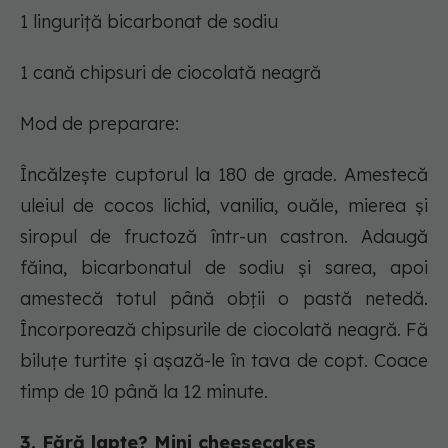
1 linguriță bicarbonat de sodiu
1 cană chipsuri de ciocolată neagră
Mod de preparare:
Încălzește cuptorul la 180 de grade. Amestecă
uleiul de cocos lichid, vanilia, ouăle, mierea și
siropul de fructoză într-un castron. Adaugă
făina, bicarbonatul de sodiu și sarea, apoi
amestecă totul până obții o pastă netedă.
Încorporează chipsurile de ciocolată neagră. Fă
biluțe turtite și așază-le în tava de copt. Coace
timp de 10 până la 12 minute.
3. Fără lapte? Mini cheesecakes