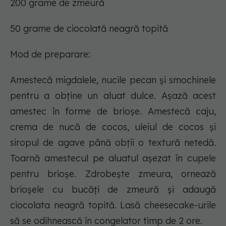
200 grame de zmeură
50 grame de ciocolată neagră topită
Mod de preparare:
Amestecă migdalele, nucile pecan și smochinele
pentru a obține un aluat dulce. Așază acest
amestec în forme de brioșe. Amestecă caju,
crema de nucă de cocos, uleiul de cocos și
siropul de agave până obții o textură netedă.
Toarnă amestecul pe aluatul așezat în cupele
pentru brioșe. Zdrobește zmeura, ornează
brioșele cu bucăți de zmeură și adaugă
ciocolata neagră topită. Lasă cheesecake-urile
să se odihnească în congelator timp de 2 ore.