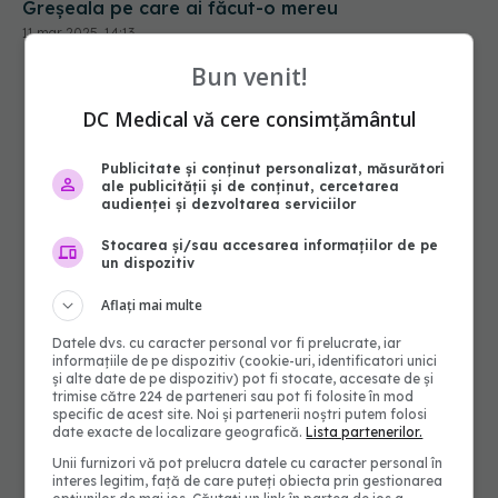
Greșeala pe care ai făcut-o mereu
11 mar 2025, 14:13
Bun venit!
DC Medical vă cere consimțământul
Publicitate și conținut personalizat, măsurători
ale publicității și de conținut, cercetarea
audienței și dezvoltarea serviciilor
Stocarea și/sau accesarea informațiilor de pe
un dispozitiv
Aflați mai multe
Datele dvs. cu caracter personal vor fi prelucrate, iar
informațiile de pe dispozitiv (cookie-uri, identificatori unici
și alte date de pe dispozitiv) pot fi stocate, accesate de și
trimise către 224 de parteneri sau pot fi folosite în mod
specific de acest site. Noi și partenerii noștri putem folosi
date exacte de localizare geografică.
Lista partenerilor.
Unii furnizori vă pot prelucra datele cu caracter personal în
interes legitim, față de care puteți obiecta prin gestionarea