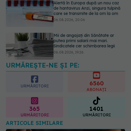
Alertă în Europa după un nou caz
de hantavirus Anzi, singura tulpină
care se transmite de la om la om
06.08.2026, 20:06
Mii de angajați din Sănătate ar
putea primi salarii mai mari.
Sindicatele cer schimbarea legii
06.08.2026, 19:26
URMĂREȘTE-NE ȘI PE:
Alergia la ambrozie: 4 lucruri
esențiale despre simptome,
prevenție și tratament, explicate de
6560
dr. Tudor Ciuhodaru
URMĂRITORI
ABONAȚI
07.08.2026, 08:21
365
1401
URMĂRITORI
URMĂRITORI
ARTICOLE SIMILARE