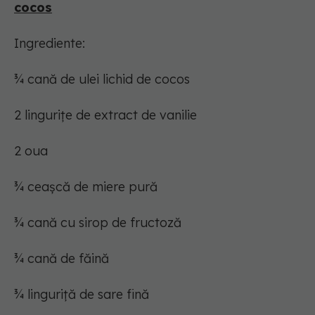
cocos
Ingrediente:
¾ cană de ulei lichid de cocos
2 lingurițe de extract de vanilie
2 oua
¾ ceașcă de miere pură
¾ cană cu sirop de fructoză
¾ cană de făină
¾ linguriță de sare fină