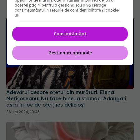
opțiunilor de mai jos. Căutați un link în partea de jos a
acestei pagini pentru a gestiona sau a vă retrage
consimțământul în setările de confidențialitate și cookie-
uri.
Consimțământ
Gestionați opțiunile
Adevărul despre oțetul din murături. Elena
Merișoreanu: Nu face bine la stomac. Adăugați
asta în loc de oțet, ies delicioși
26 sep 2024, 10:43