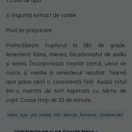
1 cană de apă
½ linguriță extract de vanilie
Mod de preparare:
Preîncălzește cuptorul la 180 de grade.
Amestecă făina, mierea, bicarbonatul de sodiu
și sarea. Încorporează treptat oțetul, uleiul de
cocos și vanilia în amestecul rezultat. Toarnă
apa pana obții o consistență fină. Așază totul
într-o matriță de tort tapetată cu hârtie de
copt. Coace timp de 35 de minute.
lapte
oua
unt
retete
tort
biscuiți
fursecuri
cheesecake
Urmărește-ne și pe Google News -