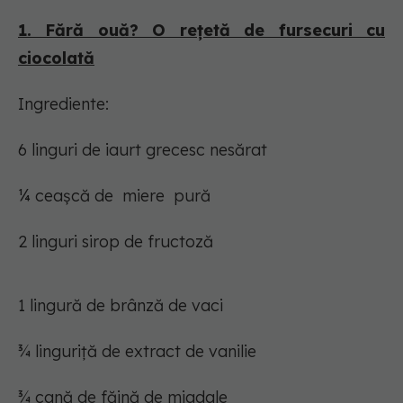
1. Fără ouă? O rețetă de fursecuri cu
ciocolată
Ingrediente:
6 linguri de iaurt grecesc nesărat
¼ ceașcă de miere pură
2 linguri sirop de fructoză
1 lingură de brânză de vaci
¾ linguriță de extract de vanilie
¾ cană de făină de migdale