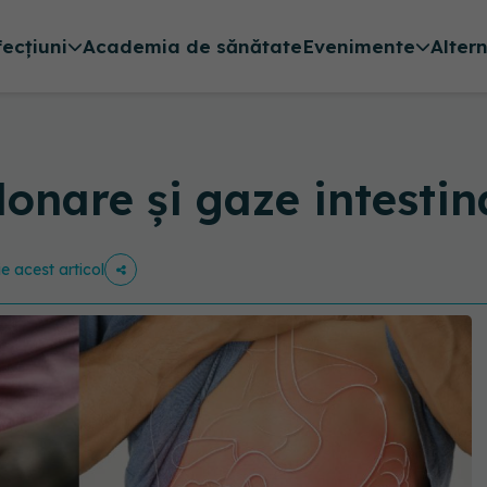
fecțiuni
Academia de sănătate
Evenimente
Alter
onare şi gaze intestin
ie acest articol