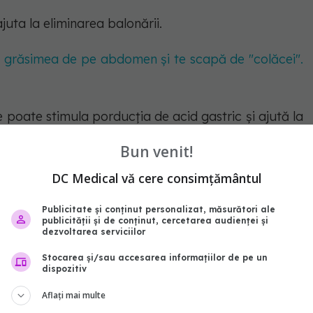
uta la eliminarea balonării.
d grăsimea de pe abdomen și te scapă de "colăcei".
poate stimula porducția de acid gastric și ajută la
Bun venit!
său laxativ. Sigur, evită laptele dacă ai intoleranță
DC Medical vă cere consimțământul
Publicitate și conținut personalizat, măsurători ale
publicității și de conținut, cercetarea audienței și
aduce bacterii benefice în stomac și poate reduce
dezvoltarea serviciilor
anța la lactoză.
Stocarea și/sau accesarea informațiilor de pe un
dispozitiv
u a stimula sistemul gastric și a reduce balonarea.
Aflați mai multe