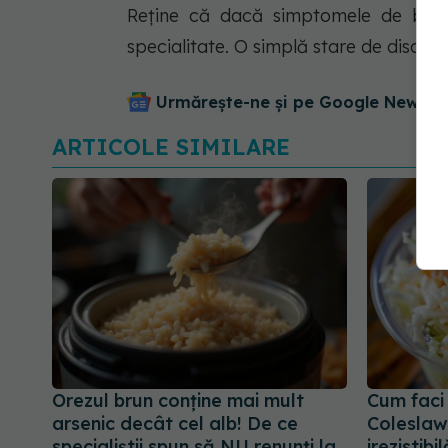
Reține că dacă simptomele de balon
specialitate. O simplă stare de disco
Urmărește-ne și pe Google News - 
ARTICOLE SIMILARE
Orezul brun conține mai mult
Cum faci
arsenic decât cel alb! De ce
Coleslaw
specialiștii spun să NU renunți la
irezistibil