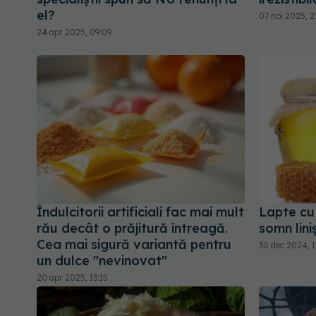
el?
07 noi 2025, 2
24 apr 2025, 09:09
Îndulcitorii artificiali fac mai mult
Lapte cu 
rău decât o prăjitură întreagă.
somn liniș
Cea mai sigură variantă pentru
30 dec 2024, 1
un dulce "nevinovat"
20 apr 2025, 13:15