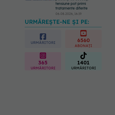
tensiune pot primi
tratamente diferite
06.08.2026, 16:19
URMĂREȘTE-NE ȘI PE:
Mii de angajați din
Sănătate ar putea primi
salarii mai mari.
Sindicatele cer schimbarea
6560
URMĂRITORI
legii
ABONAȚI
06.08.2026, 19:26
365
1401
URMĂRITORI
URMĂRITORI