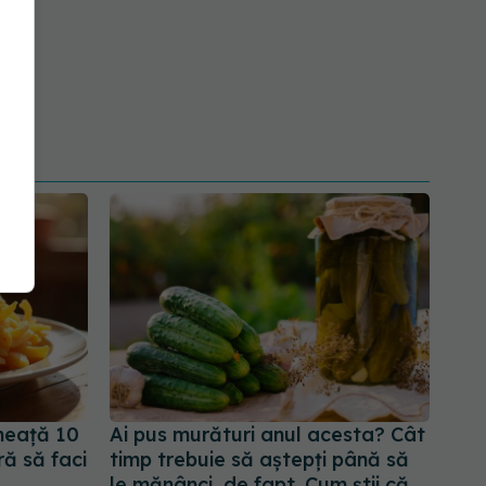
gheață 10
Ai pus murături anul acesta? Cât
ră să faci
timp trebuie să aștepți până să
le mănânci, de fapt. Cum știi că