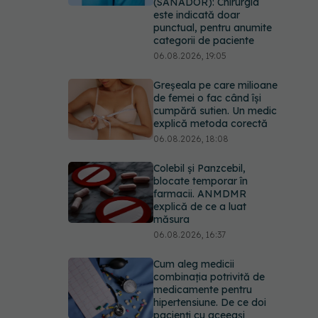
(SANADOR): Chirurgia
este indicată doar
punctual, pentru anumite
categorii de paciente
06.08.2026, 19:05
Greșeala pe care milioane
de femei o fac când își
cumpără sutien. Un medic
explică metoda corectă
06.08.2026, 18:08
Colebil și Panzcebil,
blocate temporar în
farmacii. ANMDMR
explică de ce a luat
măsura
06.08.2026, 16:37
Cum aleg medicii
combinația potrivită de
medicamente pentru
hipertensiune. De ce doi
pacienți cu aceeași