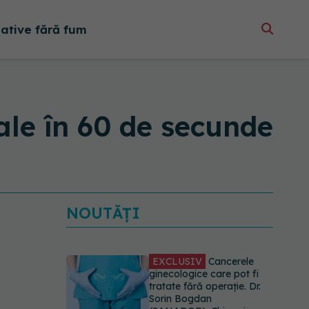
native fără fum
ale în 60 de secunde
NOUTĂȚI
EXCLUSIV
Cancerele
ginecologice care pot fi
tratate fără operație. Dr.
Sorin Bogdan