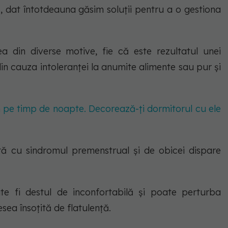
 dat întotdeauna găsim soluții pentru a o gestiona
 din diverse motive, fie că este rezultatul unei
din cauza intoleranței la anumite alimente sau pur și
 pe timp de noapte. Decorează-ți dormitorul cu ele
tă cu sindromul premenstrual și de obicei dispare
te fi destul de inconfortabilă și poate perturba
esea însoțită de flatulență.