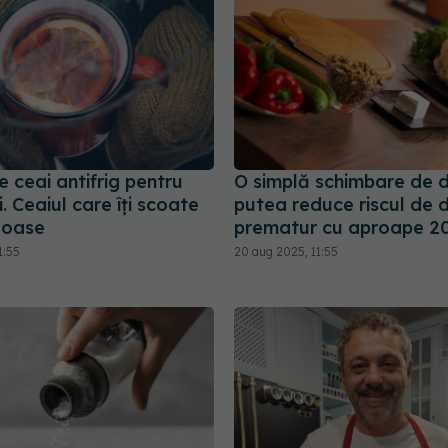
 ceai antifrig pentru
O simplă schimbare de d
i. Ceaiul care îți scoate
putea reduce riscul de 
n oase
prematur cu aproape 2
1:55
20 aug 2025, 11:55