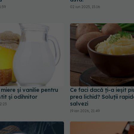
1:59
02 iun 2025, 15:16
miere și vanilie pentru
Ce faci dacă ți-a ieșit pi
tit și odihnitor
prea lichid? Soluții rapid
salvezi
2:23
19 ian 2026, 21:49