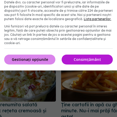
Datele dvs. cu caracter personal vor fi prelucrate, iar informațiile de
are persistă trebuie să apelezi la un medic de
pe dispozitiv (cookie-uri, identificatori unici și alte date de pe
dispozitiv) pot fi stocate, accesate de și trimise către 224 de parteneri
nfort poate ascunde afecțiuni mult mai grave.
sau pot fi folosite în mod specific de acest site. Noi și partenerii noștri
putem folosi date exacte de localizare geografică.
Lista partenerilor.
abonează‑te!
Unii furnizori vă pot prelucra datele cu caracter personal în interes
legitim, față de care puteți obiecta prin gestionarea opțiunilor de mai
jos. Căutați un link în partea de jos a acestei pagini pentru a gestiona
sau a vă retrage consimțământul în setările de confidențialitate și
cookie-uri.
Gestionați opțiunile
Consimțământ
 renumita salată
Ține cartofii în apă cu 
: rețeta cremoasă și
minute. Nu-i mai prăji fă
ă
asta!