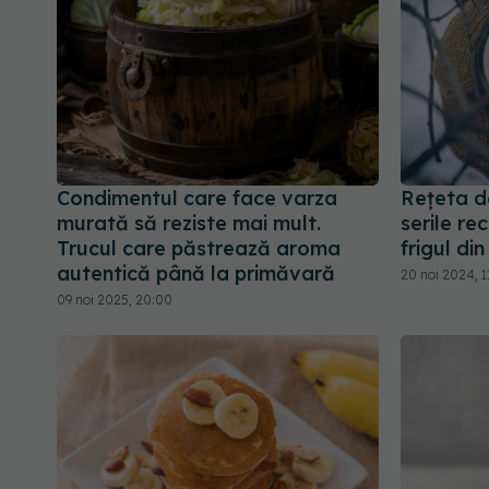
Condimentul care face varza
Rețeta de
murată să reziste mai mult.
serile rec
Trucul care păstrează aroma
frigul di
autentică până la primăvară
20 noi 2024, 1
09 noi 2025, 20:00