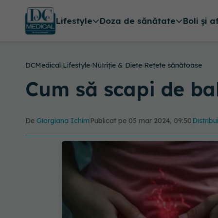
Lifestyle
Doza de sănătate
Boli și a
DCMedical
›
Lifestyle
›
Nutriție & Diete
›
Rețete sănătoase
Cum să scapi de bal
De
Giorgiana Ichim
Publicat pe 05 mar 2024, 09:50
Distribu