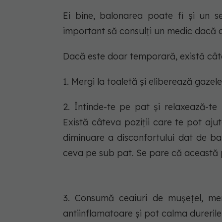
Ei bine, balonarea poate fi și un 
important să consulți un medic dacă d
Dacă este doar temporară, există câte
1. Mergi la toaletă și eliberează gazele
2. Întinde-te pe pat și relaxează-te
Există câteva poziții care te pot aju
diminuare a disconfortului dat de ba
ceva pe sub pat. Se pare că această po
3. Consumă ceaiuri de mușețel, men
antiinflamatoare și pot calma dureril