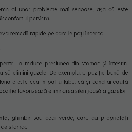
semn al unor probleme mai serioase, așa că este
isconfortul persistă.
va remedii rapide pe care le poți încerca:
.
 pentru a reduce presiunea din stomac și intestin.
ta să elimini gazele. De exemplu, o poziţie bună de
lonare este cea în patru labe, că şi când ai caută
ziţie favorizează eliminarea silenţioasă a gazelor.
tă, ghimbir sau ceai verde, care au proprietăți
e de stomac.