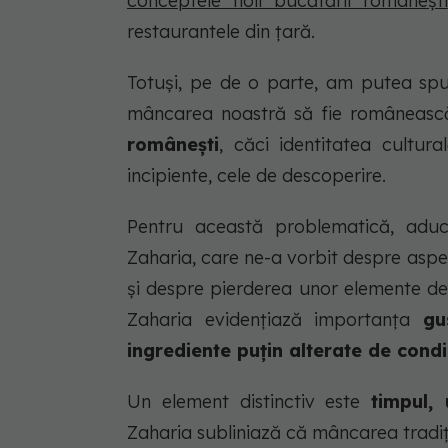
conceptele noii bucătării românești
restaurantele din țară.
Totuși, pe de o parte, am putea s
mâncarea noastră să fie româneasc
românești
, căci identitatea cultu
incipiente, cele de descoperire.
Pentru această problematică, adu
Zaharia, care ne-a vorbit despre aspec
și despre pierderea unor elemente de 
Zaharia evidențiază importanța
gu
ingrediente puțin alterate de condi
Un element distinctiv este
timpul,
Zaharia subliniază că mâncarea trad