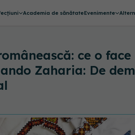
fecțiuni
Academia de sănătate
Evenimente
Alter
omânească: ce o face 
rlando Zaharia: De dem
al