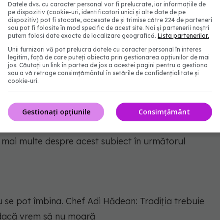
Datele dvs. cu caracter personal vor fi prelucrate, iar informațiile de
 ”evoluția este în regulă, nu este ceva rău”, însă
pe dispozitiv (cookie-uri, identificatori unici și alte date de pe
dispozitiv) pot fi stocate, accesate de și trimise către 224 de parteneri
evoluție și să nu ne uităm rădăcinile, să nu uităm
sau pot fi folosite în mod specific de acest site. Noi și partenerii noștri
putem folosi date exacte de localizare geografică.
Lista partenerilor.
parăm noi un pui, o tocăniță.
Unii furnizori vă pot prelucra datele cu caracter personal în interes
legitim, față de care puteți obiecta prin gestionarea opțiunilor de mai
enerale de evoluție, există eforturi constante de a
jos. Căutați un link în partea de jos a acestei pagini pentru a gestiona
sau a vă retrage consimțământul în setările de confidențialitate și
utentice, astfel încât să nu fie pierdute în valul
cookie-uri.
să nu pierdem MBS (mămăliguță cu brânză și
ată în zeama de la salata de roșii și castraveți, să
Gestionați opțiunile
Consimțământ
u pierdem ciorba de urzici
și multe alte bunătăți
i mai multe despre acest subiect în următorul
nu se pot îmbina. Chef Adi Hădean: Tradiția trebuie
dacă vrem să nu moară