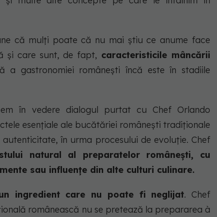
și multe alte concepte pe care le întâlnim în
pune că
mulți poate că nu mai știu ce anume face
ă
și care sunt, de fapt,
caracteristicile mâncării
rală a gastronomiei românești
încă este în stadiile
cem în vedere dialogul purtat cu Chef Orlando
tele esențiale ale bucătăriei românești tradiționale
autenticitate, în urma procesului de evoluție. Chef
stului natural al preparatelor românești, cu
mente sau influențe din alte culturi culinare.
 un ingredient care nu poate fi neglijat
. Chef
ițională românească nu se pretează la prepararea
à