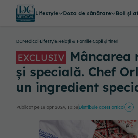
Lifestyle
Doza de sănătate
Boli și a
DCMedical
›
Lifestyle
›
Relații & Familie
›
Copii și tineri
Mâncarea r
EXCLUSIV
și specială. Chef O
un ingredient speci
Publicat pe 18 apr 2024, 10:38
Distribuie acest articol