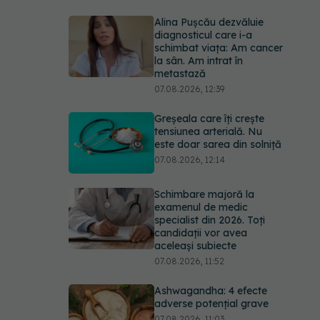
Alina Pușcău dezvăluie
diagnosticul care i-a
schimbat viața: Am cancer
la sân. Am intrat în
metastază
07.08.2026, 12:39
Greșeala care îți crește
tensiunea arterială. Nu
este doar sarea din solniță
07.08.2026, 12:14
Schimbare majoră la
examenul de medic
specialist din 2026. Toți
candidații vor avea
aceleași subiecte
07.08.2026, 11:52
Ashwagandha: 4 efecte
adverse potențial grave
07.08.2026, 11:03