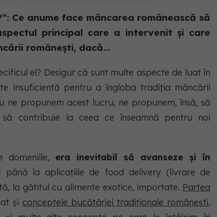
?”: Ce anume face mâncarea românească să
pectul principal care a intervenit și care
cării românești, dacă...
ificul ei? Desigur că sunt multe aspecte de luat în
te insuficientă pentru a îngloba tradiția mâncării
 nu ne propunem acest lucru, ne propunem, însă, să
să contribuie la ceea ce înseamnă pentru noi
e domeniile,
era inevitabil să avanseze și în
până la aplicațiile de food delivery (livrare de
 la gătitul cu alimente exotice, importate.
Partea
sat și
conceptele bucătăriei tradiționale românești,