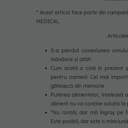
* Acest articol face parte din campa
MEDICAL.
Articole
S-a pierdut conexiunea omulu
mănânce și atât!
Cum arată o cină în prezent ș
pentru oameni: Cel mai import
gătească din memorie
Puterea alimentelor, înțeleasă 
aliment nu va conține soluția l
”Nu ronțăi, dar mă îngraș pe f
Este posibil, dar este o minciună