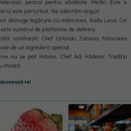
televizor, pericol pentru sănătate. Medic: Este o
eierul este perturbat. Ne sabotăm singuri
 pot distruge legătura cu mâncarea. Radu Leca: Cel
 este numărul de platforme de delivery
ncării românești. Chef Orlando Zaharia: Mâncarea
ie de un ingredient special
derne nu se pot îmbina. Chef Adi Hădean: Tradiția
nu moară
abonează‑te!