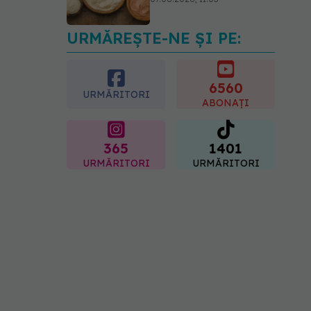
URMĂREȘTE-NE ȘI PE:
Ți-ai mărit buzele? Cele 4
greșeli care pot strica
rezultatul după injectarea
cu acid hialuronic
6560
URMĂRITORI
07.08.2026, 13:54
ABONAȚI
365
1401
URMĂRITORI
URMĂRITORI