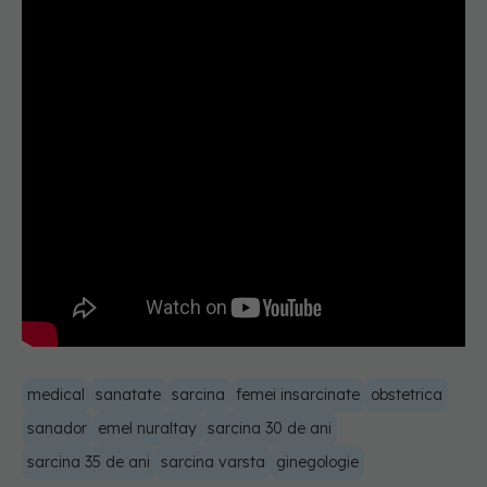
medical
sanatate
sarcina
femei insarcinate
obstetrica
sanador
emel nuraltay
sarcina 30 de ani
sarcina 35 de ani
sarcina varsta
ginegologie