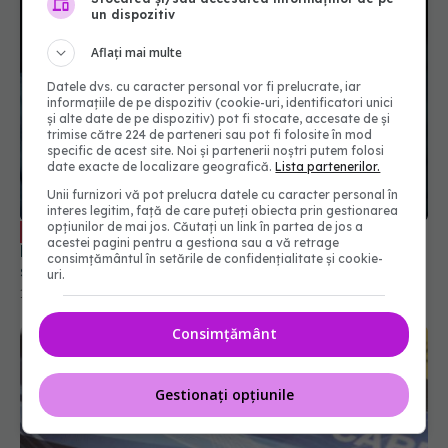
un dispozitiv
Aflați mai multe
Datele dvs. cu caracter personal vor fi prelucrate, iar
informațiile de pe dispozitiv (cookie-uri, identificatori unici
și alte date de pe dispozitiv) pot fi stocate, accesate de și
trimise către 224 de parteneri sau pot fi folosite în mod
specific de acest site. Noi și partenerii noștri putem folosi
date exacte de localizare geografică.
Lista partenerilor.
Unii furnizori vă pot prelucra datele cu caracter personal în
interes legitim, față de care puteți obiecta prin gestionarea
opțiunilor de mai jos. Căutați un link în partea de jos a
De ce te simți singur. Semnul pe care ți-
EXCLUSIV
acestei pagini pentru a gestiona sau a vă retrage
l dă corpul. Cauza care provoacă sentimentul de
consimțământul în setările de confidențialitate și cookie-
singurătate. Radu Leca: Atunci intră în joc
uri.
singurătatea
12 iun 2024, 09:37
Consimțământ
Gestionați opțiunile