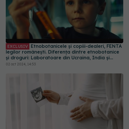
Etnobotanicele și copiii-dealeri, FENTA
EXCLUSIV
legilor românești. Diferența dintre etnobotanice
și droguri: Laboratoare din Ucraina, India și
China primesc comenzi de droguri pentru noi
02 oct 2024, 14:53