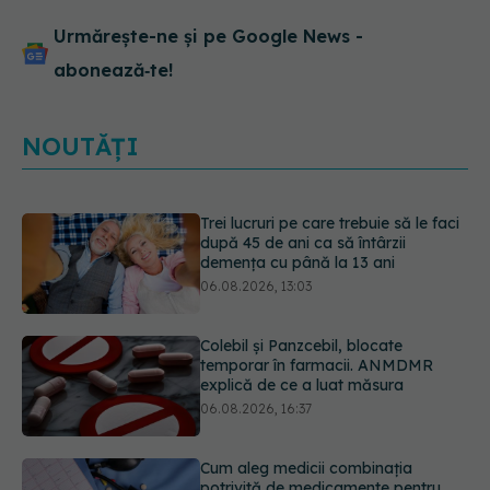
Urmărește-ne și pe Google News -
abonează‑te!
NOUTĂȚI
Trei lucruri pe care trebuie să le faci
după 45 de ani ca să întârzii
demența cu până la 13 ani
06.08.2026, 13:03
Colebil și Panzcebil, blocate
temporar în farmacii. ANMDMR
explică de ce a luat măsura
06.08.2026, 16:37
Cum aleg medicii combinația
potrivită de medicamente pentru