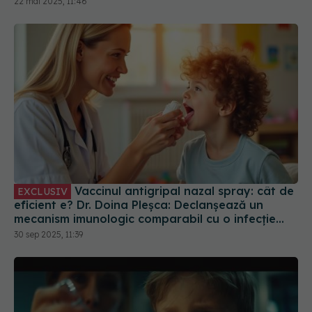
22 mai 2025, 11:46
Vaccinul antigripal nazal spray: cât de
EXCLUSIV
eficient e? Dr. Doina Pleșca: Declanșează un
mecanism imunologic comparabil cu o infecție
reală
30 sep 2025, 11:39