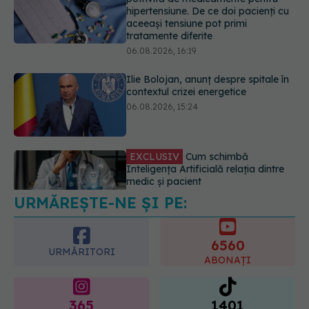
hipertensiune. De ce doi pacienți cu
aceeași tensiune pot primi
tratamente diferite
06.08.2026, 16:19
Ilie Bolojan, anunț despre spitale în
contextul crizei energetice
06.08.2026, 15:24
EXCLUSIV
Cum schimbă
Inteligența Artificială relația dintre
medic și pacient
06.08.2026, 14:34
URMĂREȘTE-NE ȘI PE:
6560
URMĂRITORI
ABONAȚI
365
1401