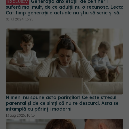
Generația anxietății: de ce tinerii
EXCLUSIV
suferă mai mult, de ce adulții nu o recunosc. Leca:
Cât timp generațiile actuale nu știu să scrie și să
citească în limba română, lupta e la poli diferiți
01 iul 2024, 13:25
de putere
Nimeni nu spune asta părinților! Ce este stresul
parental și de ce simți că nu te descurci. Asta se
întâmplă cu părinții moderni
13 aug 2025, 10:13