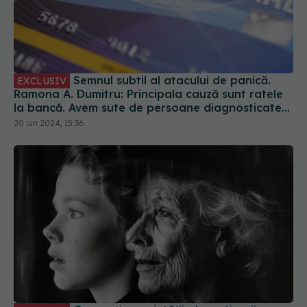
Semnul subtil al atacului de panică.
EXCLUSIV
Ramona A. Dumitru: Principala cauză sunt ratele
la bancă. Avem sute de persoane diagnosticate
lunar
20 iun 2024, 15:36