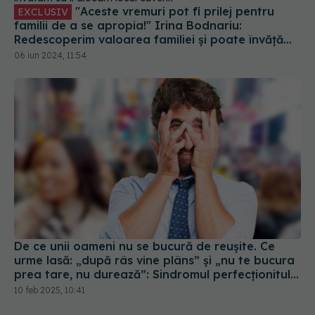
"Aceste vremuri pot fi prilej pentru
EXCLUSIV
familii de a se apropia!" Irina Bodnariu:
Redescoperim valoarea familiei și poate învățăm
să îi alocăm locul cuvenit
06 iun 2024, 11:54
De ce unii oameni nu se bucură de reușite. Ce
urme lasă: „după râs vine plâns” și „nu te bucura
prea tare, nu durează”: Sindromul perfecționitului
nefericit
10 feb 2025, 10:41