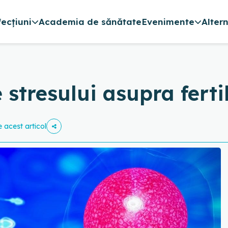
fecțiuni
Academia de sănătate
Evenimente
Alter
 stresului asupra fertil
e acest articol