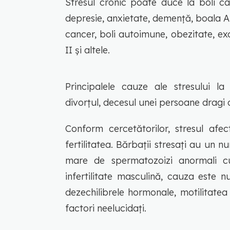
Stresul cronic poate duce la boli ca
depresie, anxietate, demență, boala Al
cancer, boli autoimune, obezitate, exc
II și altele.
Principalele cauze ale stresului la
divorțul, decesul unei persoane dragi d
Conform cercetătorilor, stresul afe
fertilitatea. Bărbații stresați au u
mare de spermatozoizi anormali cu
infertilitate masculină, cauza este 
dezechilibrele hormonale, motilitatea
factori neelucidați.