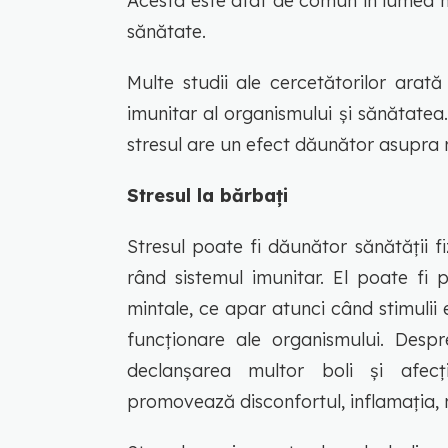
Acesta este atât de comun în lumea
sănătate.
Multe studii ale cercetătorilor arat
imunitar al organismului și sănătatea. 
stresul are un efect dăunător asupra r
Stresul la bărbați
Stresul poate fi dăunător sănătății fi
rând sistemul imunitar. El poate fi psi
mintale, ce apar atunci când stimulii 
funcționare ale organismului. Desp
declanșarea multor boli și afecți
promovează disconfortul, inflamația, m