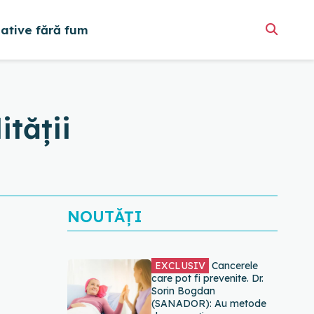
native fără fum
ității
NOUTĂȚI
EXCLUSIV
Cancerele
care pot fi prevenite. Dr.
Sorin Bogdan
(SANADOR): Au metode