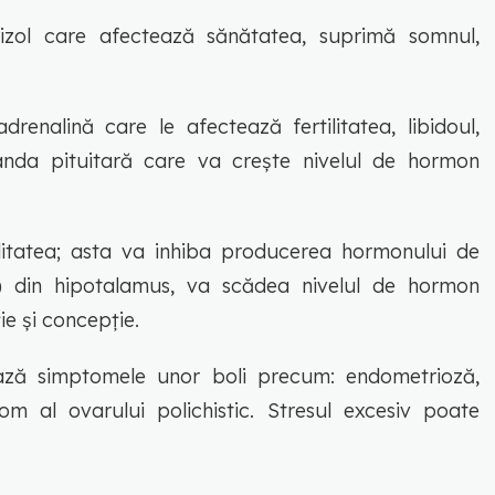
zol care afectează sănătatea, suprimă somnul,
drenalină care le afectează fertilitatea, libidoul,
nda pituitară care va crește nivelul de hormon
ilitatea; asta va inhiba producerea hormonului de
) din hipotalamus, va scădea nivelul de hormon
ție și concepție.
ază simptomele unor boli precum: endometrioză,
om al ovarului polichistic. Stresul excesiv poate