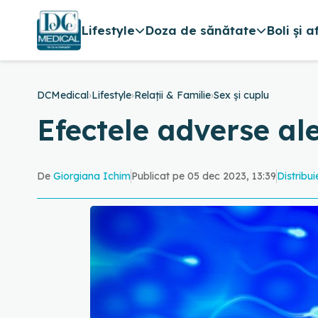
Lifestyle
Doza de sănătate
Boli și a
DCMedical
›
Lifestyle
›
Relații & Familie
›
Sex și cuplu
Efectele adverse ale
De
Giorgiana Ichim
Publicat pe 05 dec 2023, 13:39
Distribui