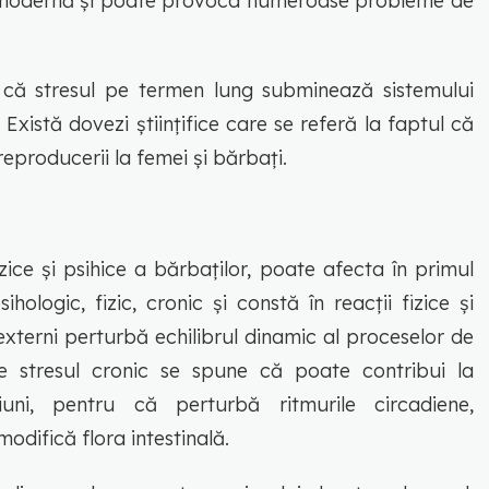
 modernă și poate provoca numeroase probleme de
ă că stresul pe termen lung subminează sistemului
Există dovezi științifice care se referă la faptul că
eproducerii la femei și bărbați.
zice și psihice a bărbaților, poate afecta în primul
hologic, fizic, cronic și constă în reacții fizice și
externi perturbă echilibrul dinamic al proceselor de
re stresul cronic se spune că poate contribui la
uni, pentru că perturbă ritmurile circadiene,
odifică flora intestinală.