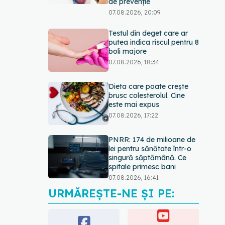
de prevenție
07.08.2026, 20:09
Testul din deget care ar
putea indica riscul pentru 8
boli majore
07.08.2026, 18:34
Dieta care poate crește
brusc colesterolul. Cine
este mai expus
07.08.2026, 17:22
PNRR: 174 de milioane de
lei pentru sănătate într-o
singură săptămână. Ce
spitale primesc bani
07.08.2026, 16:41
URMĂREȘTE-NE ȘI PE:
Ce spune culoarea ta
preferată despre vârsta
pe care o ai. Care este