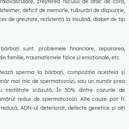
rdiovasculare, creșterea riscului de atac de cord,
zheimer, deficit de memorie, tulburări de dispoziție,
es de greutate, rezistență la insulină, diabet de tip
 bărbați sunt: problemele financiare, separarea,
in familie, traumatismele fizice și emoționale, etc.
ctează sperma la bărbați, compoziția acesteia și
n număr mai mic de spermatozoizi, sau un număr prea
 motilitate scăzută. În 50% dintre cazurile de
numărul redus de spermatozoizi. Alte cauze pot fi:
 redusă, ADN-ul deteriorat, defecte genetice și alți