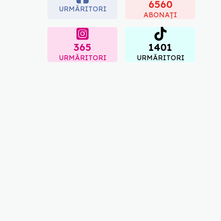
"codul cromatic" al
6560
URMĂRITORI
generațiilor
ABONAȚI
07.08.2026, 21:29
365
1401
URMĂRITORI
URMĂRITORI