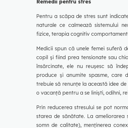
Remedii pentru stres
Pentru a scăpa de stres sunt indicate 
naturale ce calmează sistemului nerv
fizice, terapia cognitiv comportamenta
Medicii spun că unele femei suferă d
copil și fiind prea tensionate sau c
însărcinate, ele nu reușesc să îndepl
produce și anumite spasme, care du
trebuie să renunțe la această idee de 
o vacanță pentru a se liniști, odihni, r
Prin reducerea stresului se pot norma
starea de sănătate. La ameliorarea s
somn de calitate), menținerea conexiu