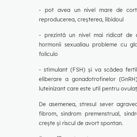
- pot avea un nivel mare de corti
reproducerea, creșterea, libidoul
- prezintă un nivel mai ridicat de a
hormonii sexualiau probleme cu gla
foliculo
- stimulant (FSH) și va scădea fert
eliberare a gonadotrofinelor (GnRH
luteinizant care este util pentru ovula
De asemenea, stresul sever agrave
fibrom, sindrom premenstrual, sindr
crește și riscul de avort spontan.