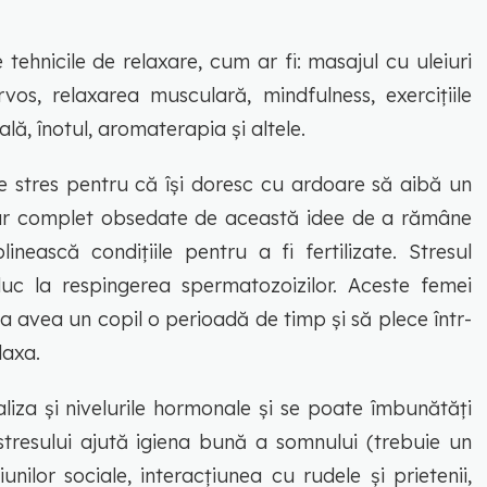
tehnicile de relaxare, cum ar fi: masajul cu uleiuri
os, relaxarea musculară, mindfulness, exercițiile
lă, înotul, aromaterapia și altele.
e stres pentru că își doresc cu ardoare să aibă un
hiar complet obsedate de această idee de a rămâne
inească condițiile pentru a fi fertilizate. Stresul
c la respingerea spermatozoizilor. Aceste femei
a avea un copil o perioadă de timp și să plece într-
elaxa.
liza și nivelurile hormonale și se poate îmbunătăți
tresului ajută igiena bună a somnului (trebuie un
nilor sociale, interacțiunea cu rudele și prietenii,